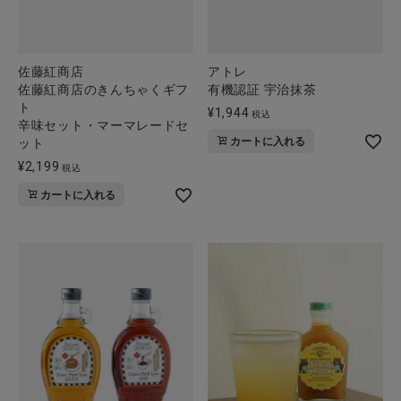
佐藤紅商店
アトレ
佐藤紅商店のきんちゃくギフ
有機認証 宇治抹茶
ト
¥
1,944
税込
辛味セット・マーマレードセ
カートに入れる
ット
¥
2,199
税込
カートに入れる