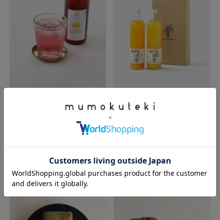
農悠舎王隠堂
伊藤農園
しそドリンク 2本セット
100%ピュアジュースギフト
(750ml×2本)
¥
3,000
税込
みかん・はっさく
詳細を見る
¥
2,800
税込
詳細を見る