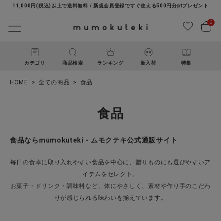
11,000円(税込)以上で送料無料 / 新規会員登録ですぐ使える500円分ptプレゼント
0
カテゴリ
商品検索
ランキング
新入荷
特集
HOME
全ての商品
食品
食品
食品ならmumokuteki - ムモクテキ公式通販サイト
ACCOUNT MENU
毎日の食卓に取り入れやすい食品を中心に、贈りものにも選びやすいア
ようこそ ゲスト 様
イテムをセレクト。
お菓子・ドリンク・調味料など、体にやさしく、素材や作り手のこだわ
りが感じられる味わいを揃えています。
ログイン
新規会員登録