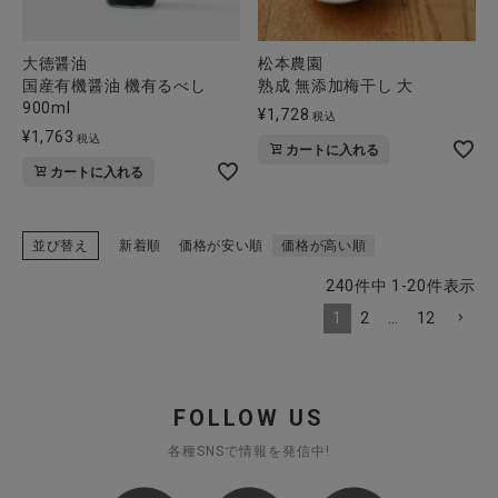
大徳醤油
松本農園
国産有機醤油 機有るべし
熟成 無添加梅干し 大
900ml
¥
1,728
税込
¥
1,763
税込
カートに入れる
カートに入れる
並び替え
新着順
価格が安い順
価格が高い順
240
件中
1
-
20
件表示
1
2
…
12
FOLLOW US
各種SNSで情報を発信中!