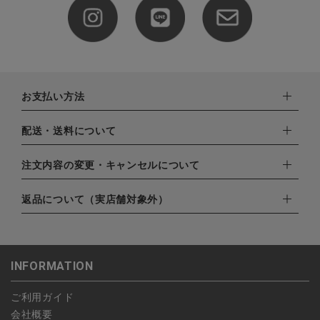
お支払い方法
下記お支払い方法よりお選びいただけます。
配送・送料について
・クレジットカード（VISA,mastercard,JCB,AMERICAN
EXPRESS,Diners Club）
配達業者：日本郵便
注文内容の変更・キャンセルについて
・amazonペイメント
ゆうパック：800円
・楽天ペイ
ご注文日当日から翌日のAM9:00までにご連絡頂いた場合はキャ
返品について（実店舗対象外）
北海道：1,400円
・PayPay
ンセルは可能です。
沖縄：1,400円
・NP後払い
ご注文商品の一部キャンセルは出来ませんので、ご注文を全てキ
返品期限：商品到着後7営業日以内（土日祝を除く）に連絡・ご
ゆうパケット全国一律：360円
ャンセルしていただいた後、ご希望の商品のみ再度ご注文お願い
返送いただいた場合のみ対応させていただきます。
INFORMATION
します。
こちら
よりご依頼ください。
予約商品など一部キャンセルが出来ない場合がございます。あら
ご利用ガイド
かじめご了承ください。
会社概要