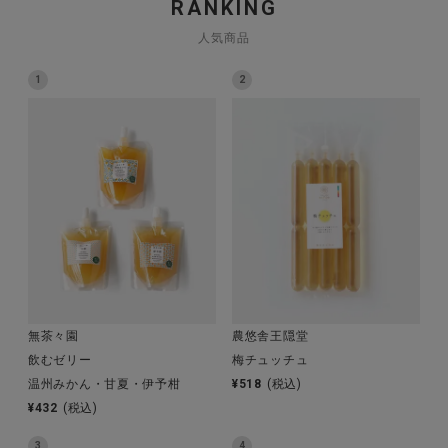
RANKING
人気商品
1
2
CATEGORY
ナチュラル服
ファッション雑貨
生活雑貨
食品
無茶々園
農悠舎王隠堂
ギフト
飲むゼリー
梅チュッチュ
温州みかん・甘夏・伊予柑
¥
518
(税込)
¥
432
(税込)
ブランド
3
4