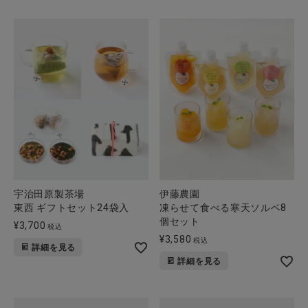
宇治田原製茶場
伊藤農園
東西 ギフトセット24袋入
凍らせて食べる寒天ソルベ8
個セット
¥
3,700
税込
¥
3,580
税込
詳細を見る
詳細を見る