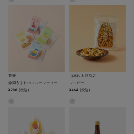
全ての商品
CONTENTS
特集
ご利用ガイド
お問い合わせ
ショップリスト
茶楽
山本佐太郎商店
静岡うまれのフルーツティー
マヨピー
¥
286
(税込)
¥
464
(税込)
5
6