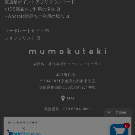
実店舗ポイントアプリダウンロード
> iOS製品をご利用の場合
> Android製品をご利用の場合
コーポレートサイト
ショップリスト
会社名 株式会社ヒューマンフォーラム
本社所在地
〒604-8061京都府京都市中京区
寺町通蛸薬師上ル式部町261番地
MAP
電話番号 070-5504-0806
営業時間 11:00～17:30（土日休業）