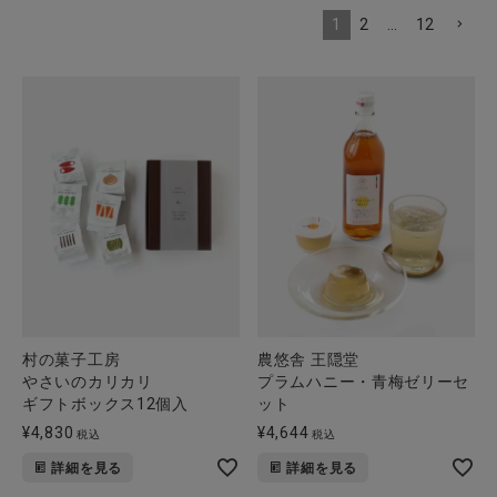
1
2
…
12
村の菓子工房
農悠舎 王隠堂
やさいのカリカリ
プラムハニー・青梅ゼリーセ
ギフトボックス12個入
ット
¥
4,830
¥
4,644
税込
税込
詳細を見る
詳細を見る