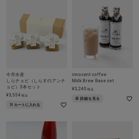
今市水産
innocent coffee
しらチョビ（しらすのアンチ
Miilk Brew Base set
ョビ）3本セット
¥
3,240
税込
¥
3,554
税込
詳細を見る
カートに入れる