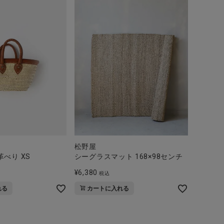
松野屋
べり XS
シーグラスマット 168×98センチ
¥
6,380
税込
れる
カートに入れる