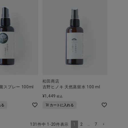
松田商店
菌スプレー 100ml
吉野ヒノキ 天然蒸留水 100 ml
¥
1,449
税込
れる
カートに入れる
1
2
…
7
131
件中
1
-
20
件表示