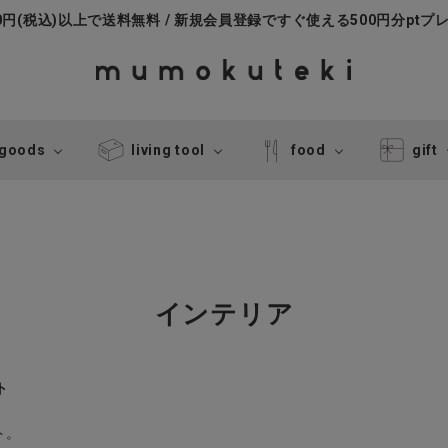
000円(税込)以上で送料無料 / 新規会員登録ですぐ使える500円分ptプ
 goods
living tool
food
gift
インテリア
ト
ト。