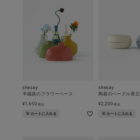
shesay
shesay
半磁器のフラワーベース
陶器のベーグル香立
¥
1,650
¥
2,200
税込
税込
カートに入れる
カートに入れる