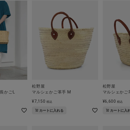
松野屋
松野屋
長かごL
マルシェかご革手 M
マルシェかご革
¥
7,150
¥
6,600
税込
税込
カートに入れる
カートに入