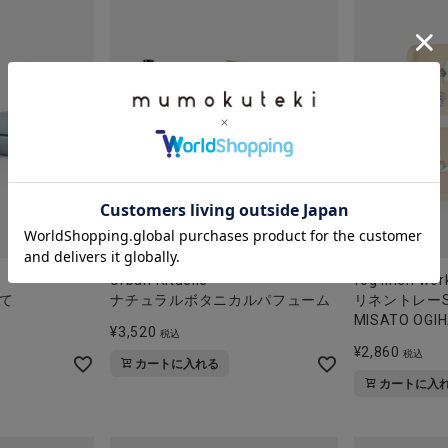
Urban Rituelle
fog linen wor
て
ナチュラルボタニカルパフューム
リネントレー
MISATO OGI
¥
3,520
税込
¥
2,860
税込
カートに入れる
カートに入