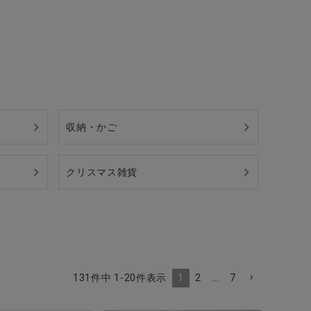
収納・かご
クリスマス雑貨
1
2
…
7
131
件中
1
-
20
件表示