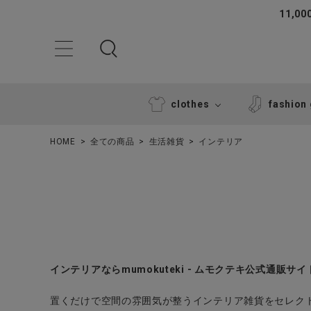
11,
clothes
fashion
HOME
全ての商品
生活雑貨
インテリア
ACCOUNT MENU
インテリアならmumokuteki - ムモクテキ公式通販サイ
ようこそ ゲスト 様
置くだけで空間の雰囲気が整うインテリア雑貨をセレク
ログイン
新規会員登録