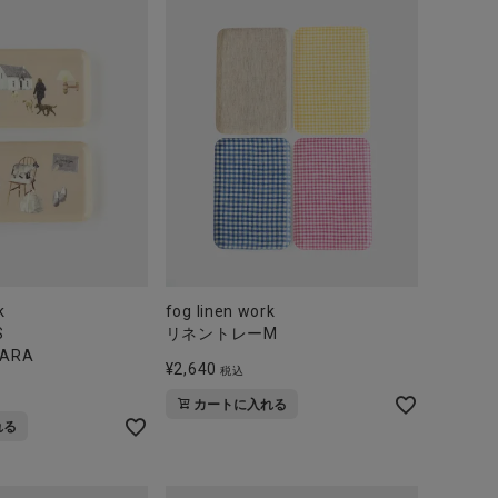
k
fog linen work
S
リネントレーM
HARA
¥
2,640
税込
カートに入れる
れる