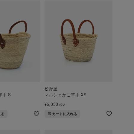
松野屋
手 S
マルシェかご革手 XS
¥
6,050
税込
れる
カートに入れる