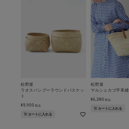
ブランド
全ての商品
CONTENTS
特集
ご利用ガイド
お問い合わせ
ショップリスト
松野屋
松野屋
ラオスバンブーラウンドバスケッ
マルシェカゴ平革縫
ト
¥
6,380
税込
¥
9,900
税込
カートに入れる
カートに入れる