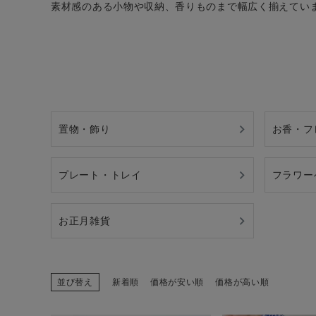
素材感のある小物や収納、香りものまで幅広く揃えてい
CATEGORY
ナチュラル服
置物・飾り
お香・フ
ファッション雑貨
プレート・トレイ
フラワー
生活雑貨
お正月雑貨
食品
ギフト
並び替え
新着順
価格が安い順
価格が高い順