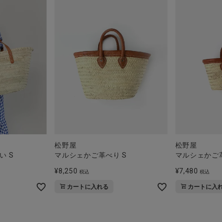
松野屋
松野屋
い S
マルシェかご革べり S
マルシェかご革
¥
8,250
¥
7,480
税込
税込
カートに入れる
カートに入