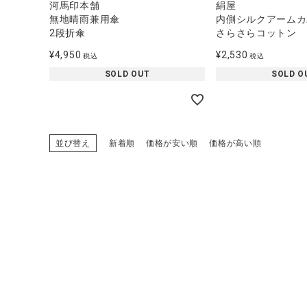
河馬印本舗
絹屋
無地晴雨兼用傘
内側シルクアームカ
2段折傘
さらさらコットン
¥
4,950
¥
2,530
税込
税込
SOLD OUT
SOLD O
並び替え
新着順
価格が安い順
価格が高い順