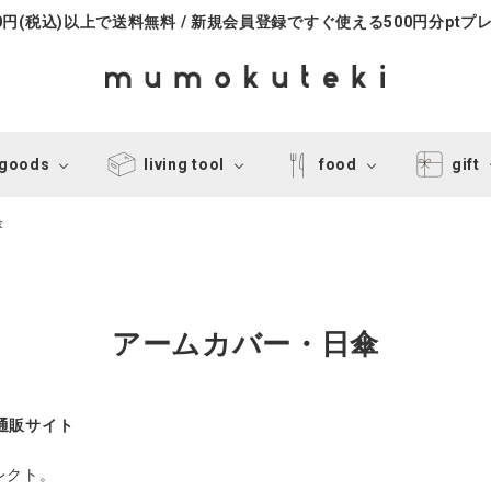
000円(税込)以上で送料無料 / 新規会員登録ですぐ使える500円分ptプ
 goods
living tool
food
gift
傘
アームカバー・日傘
式通販サイト
レクト。