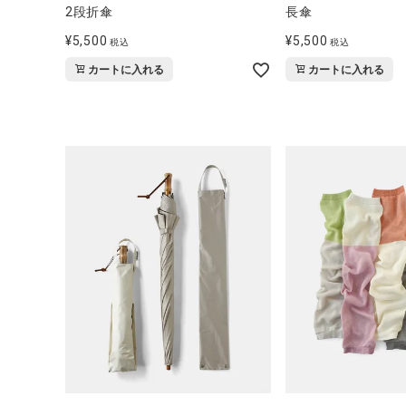
ブランド
2段折傘
長傘
¥
5,500
¥
5,500
税込
税込
全ての商品
カートに入れる
カートに入れる
CONTENTS
特集
ご利用ガイド
お問い合わせ
ショップリスト