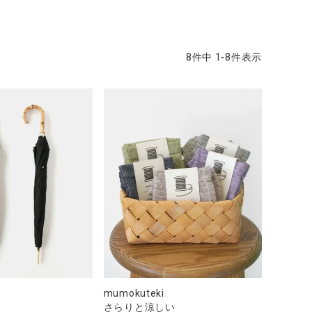
8
件中
1
-
8
件表示
mumokuteki
さらりと涼しい