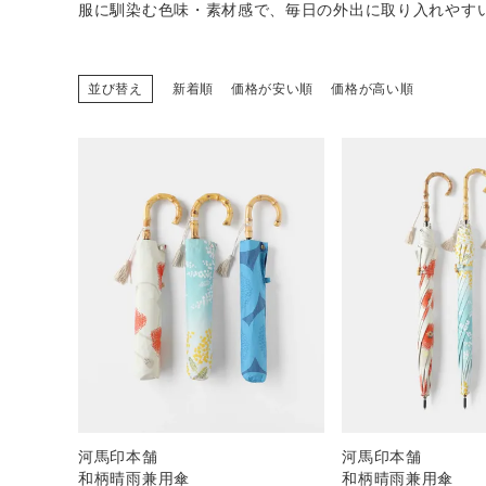
服に馴染む色味・素材感で、毎日の外出に取り入れやす
並び替え
新着順
価格が安い順
価格が高い順
CATEGORY
ナチュラル服
ファッション雑貨
生活雑貨
食品
ギフト
河馬印本舗
河馬印本舗
和柄晴雨兼用傘
和柄晴雨兼用傘