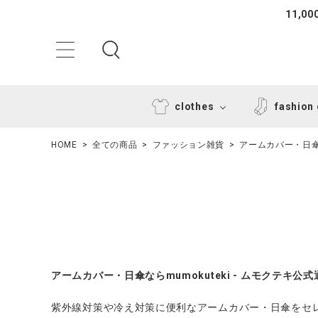
11,
clothes
fashion
HOME
全ての商品
ファッション雑貨
アームカバー・日
ACCOUNT MENU
アームカバー・日傘ならmumokuteki - ムモクテキ公
ようこそ ゲスト 様
紫外線対策や冷え対策に便利なアームカバー・日傘をセ
ログイン
新規会員登録