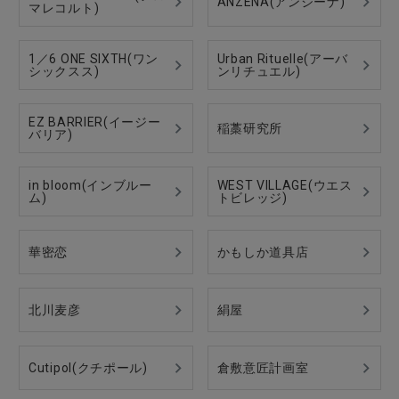
ANZENA(アンジーナ)
マレコルト)
1／6 ONE SIXTH(ワン
Urban Rituelle(アーバ
シックスス)
ンリチュエル)
CATEGORY
EZ BARRIER(イージー
ナチュラル服
稲藁研究所
バリア)
ファッション雑貨
in bloom(インブルー
WEST VILLAGE(ウエス
ム)
トビレッジ)
生活雑貨
華密恋
かもしか道具店
食品
北川麦彦
絹屋
ギフト
ブランド
Cutipol(クチポール)
倉敷意匠計画室