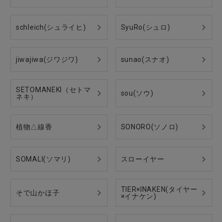
schleich(シュライヒ)
SyuRo(シュロ)
jiwajiwa(ジワジワ)
sunao(スナオ)
SETOMANEKI（セトマ
sou(ソウ)
ネキ）
植物△線香
SONORO(ソノロ)
SOMALI(ソマリ)
スローイヤー
TIER×INAKEN(タイヤー
そで山かほ子
×イナケン)