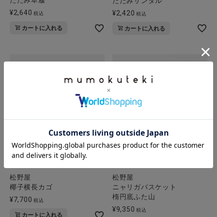
たたみ草履
たたみサンダル
¥
2,640
¥
2,420
税込
税込
カートに入れる
カートに入れる
松野屋
松野屋
椰子横長カゴ
ニャリガバスケット
楕円底ふた山
¥
7,700
税込
¥
9,350
税込
カートに入れる