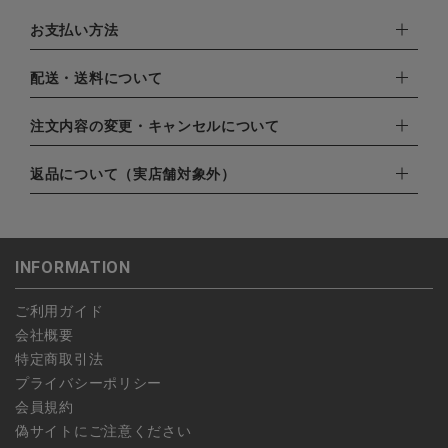
お支払い方法
下記お支払い方法よりお選びいただけます。
配送・送料について
・クレジットカード（VISA,mastercard,JCB,AMERICAN
EXPRESS,Diners Club）
配達業者：日本郵便
注文内容の変更・キャンセルについて
・amazonペイメント
ゆうパック：800円
・楽天ペイ
ご注文日当日から翌日のAM9:00までにご連絡頂いた場合はキャ
返品について（実店舗対象外）
北海道：1,400円
・PayPay
ンセルは可能です。
沖縄：1,400円
・NP後払い
ご注文商品の一部キャンセルは出来ませんので、ご注文を全てキ
返品期限：商品到着後7営業日以内（土日祝を除く）に連絡・ご
ゆうパケット全国一律：360円
ャンセルしていただいた後、ご希望の商品のみ再度ご注文お願い
返送いただいた場合のみ対応させていただきます。
INFORMATION
します。
こちら
よりご依頼ください。
予約商品など一部キャンセルが出来ない場合がございます。あら
ご利用ガイド
かじめご了承ください。
会社概要
特定商取引法
プライバシーポリシー
会員規約
偽サイトにご注意ください