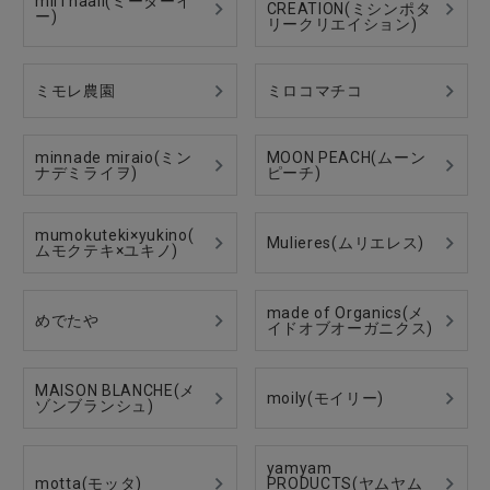
miiThaaii(ミーターイ
CREATION(ミシンポタ
ー)
リークリエイション)
ミモレ農園
ミロコマチコ
minnade miraio(ミン
MOON PEACH(ムーン
ナデミライヲ)
ピーチ)
mumokuteki×yukino(
Mulieres(ムリエレス)
ムモクテキ×ユキノ)
made of Organics(メ
めでたや
イドオブオーガニクス)
MAISON BLANCHE(メ
moily(モイリー)
ゾンブランシュ)
yamyam
motta(モッタ)
PRODUCTS(ヤムヤム