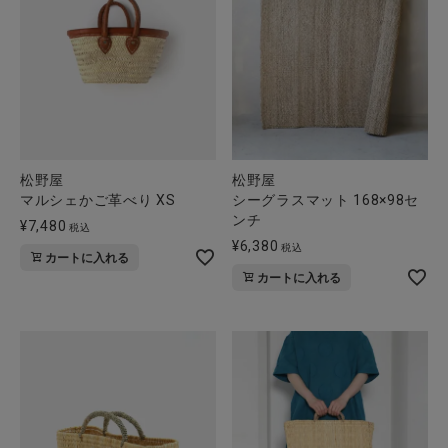
松野屋
松野屋
マルシェかご革べり XS
シーグラスマット 168×98セ
ンチ
¥
7,480
税込
¥
6,380
税込
カートに入れる
カートに入れる