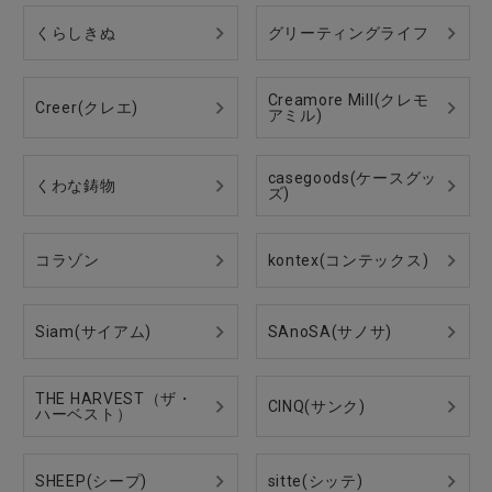
全ての商品
くらしきぬ
グリーティングライフ
CONTENTS
Creamore Mill(クレモ
Creer(クレエ)
アミル)
特集
ご利用ガイド
casegoods(ケースグッ
くわな鋳物
ズ)
お問い合わせ
ショップリスト
コラゾン
kontex(コンテックス)
Siam(サイアム)
SAnoSA(サノサ)
THE HARVEST（ザ・
CINQ(サンク)
ハーベスト）
SHEEP(シープ)
sitte(シッテ)