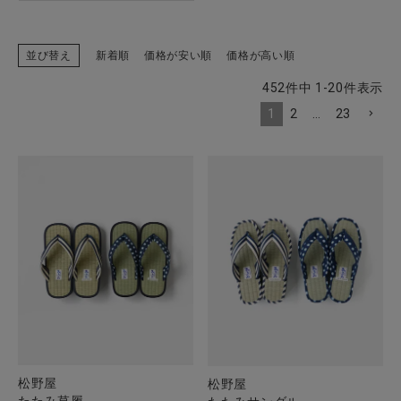
並び替え
新着順
価格が安い順
価格が高い順
452
件中
1
-
20
件表示
1
2
…
23
松野屋
松野屋