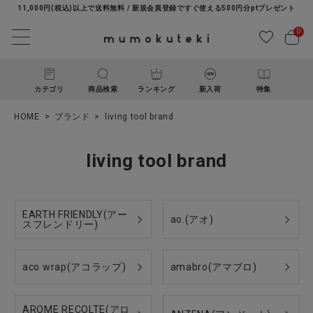
11,000円(税込)以上で送料無料 / 新規会員登録ですぐ使える500円分ptプレゼント
0
カテゴリ
商品検索
ランキング
新入荷
特集
HOME
ブランド
living tool brand
living tool brand
EARTH FRIENDLY(アー
ao.(アオ)
スフレンドリー)
ACCOUNT MENU
ようこそ ゲスト 様
aco wrap(アコラップ)
amabro(アマブロ)
ログイン
新規会員登録
AROME RECOLTE(アロ