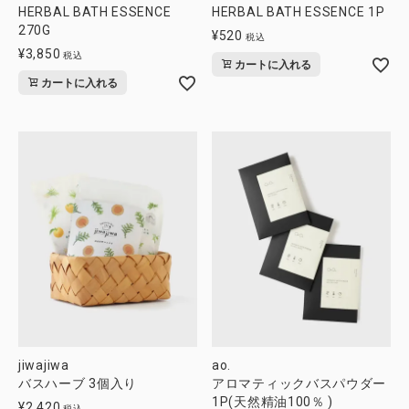
HERBAL BATH ESSENCE
HERBAL BATH ESSENCE 1P
270G
¥
520
税込
¥
3,850
税込
カートに入れる
カートに入れる
jiwajiwa
ao.
バスハーブ 3個入り
アロマティックバスパウダー
1P(天然精油100％ )
¥
2,420
税込