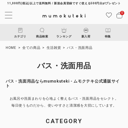
11,000円(税込)以上で送料無料 / 新規会員登録ですぐ使える500円分ptプレゼント
0
カテゴリ
商品検索
ランキング
新入荷
特集
HOME
全ての商品
生活雑貨
バス・洗面用品
バス・洗面用品
バス・洗面用品ならmumokuteki - ムモクテキ公式通販サイ
ト
ACCOUNT MENU
お風呂や洗面まわりを心地よく整えるバス・洗面用品をセレクト。
ようこそ ゲスト 様
毎日使うものだから、使いやすさと清潔感を大切にしています。
ログイン
新規会員登録
CATEGORY