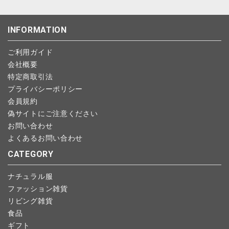
・NP後払い
ご注文商品の一部キャンセルは出来ませんので、ご注文を全てキ
返品期限：商品到着後7営業日以内（土日祝を除く）に連絡・ご
ゆうパケット全国一律：360円
ャンセルしていただいた後、ご希望の商品のみ再度ご注文お願い
返送いただいた場合のみ対応させていただきます。
INFORMATION
します。
こちら
よりご依頼ください。
予約商品など一部キャンセルが出来ない場合がございます。あら
ご利用ガイド
かじめご了承ください。
会社概要
特定商取引法
プライバシーポリシー
会員規約
偽サイトにご注意ください
お問い合わせ
よくあるお問い合わせ
CATEGORY
ナチュラル服
ファッション雑貨
リビング雑貨
食品
ギフト