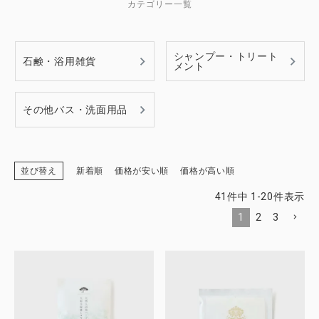
カテゴリー一覧
シャンプー・トリート
石鹸・浴用雑貨
CATEGORY
メント
ナチュラル服
その他バス・洗面用品
ファッション雑貨
並び替え
新着順
価格が安い順
価格が高い順
生活雑貨
41
件中
1
-
20
件表示
食品
1
2
3
ギフト
ブランド