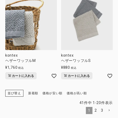
kontex
kontex
ヘザーワッフルM
ヘザーワッフルS
¥
1,760
¥
880
税込
税込
カートに入れる
カートに入れる
並び替え
新着順
価格が安い順
価格が高い順
41
件中
1
-
20
件表示
1
2
3