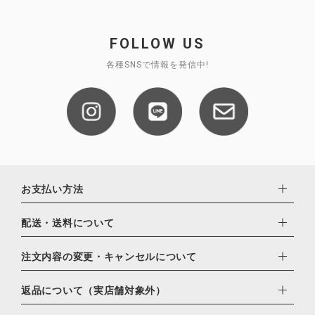
FOLLOW US
各種SNSで情報を発信中!
お支払い方法
下記お支払い方法よりお選びいただけます。
配送・送料について
・クレジットカード（VISA,mastercard,JCB,AMERICAN
EXPRESS,Diners Club）
配達業者：日本郵便
注文内容の変更・キャンセルについて
・amazonペイメント
ゆうパック：800円
・楽天ペイ
ご注文日当日から翌日のAM9:00までにご連絡頂いた場合はキャ
返品について（実店舗対象外）
北海道：1,400円
・PayPay
ンセルは可能です。
沖縄：1,400円