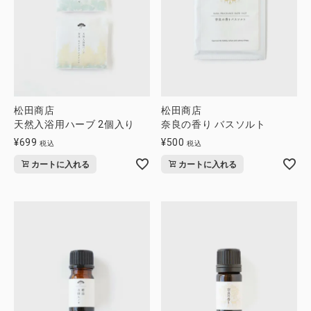
全ての商品
CONTENTS
特集
ご利用ガイド
松田商店
松田商店
天然入浴用ハーブ 2個入り
奈良の香り バスソルト
お問い合わせ
¥
699
¥
500
税込
税込
ショップリスト
カートに入れる
カートに入れる