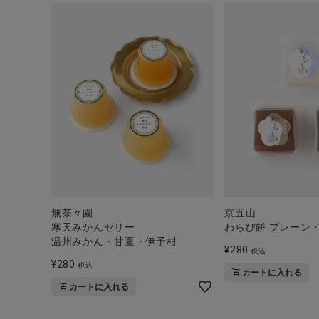
無茶々園
京五山
寒天みかんゼリー
わらび餅 プレーン
温州みかん・甘夏・伊予柑
¥
280
税込
¥
280
税込
カートに入れる
カートに入れる