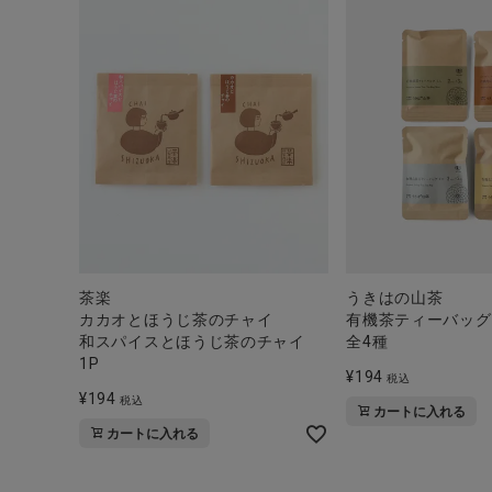
茶楽
うきはの山茶
カカオとほうじ茶のチャイ
有機茶ティーバッグ
和スパイスとほうじ茶のチャイ
全4種
1P
¥
194
税込
¥
194
税込
カートに入れる
カートに入れる