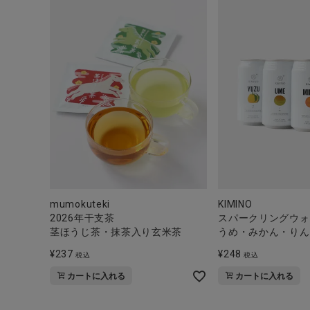
mumokuteki
KIMINO
2026年干支茶
スパークリングウォ
茎ほうじ茶・抹茶入り玄米茶
うめ・みかん・りん
¥
237
¥
248
税込
税込
カートに入れる
カートに入れる