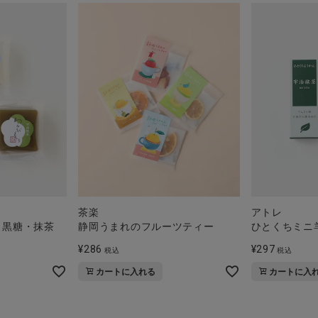
茶楽
アトレ
・黒糖・抹茶
静岡うまれのフルーツティー
ひとくちミニ
¥
286
¥
297
税込
税込
カートに入れる
カートに入