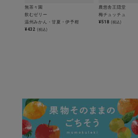
ブランド
無茶々園
農悠舎王隠堂
飲むゼリー
梅チュッチュ
全ての商品
温州みかん・甘夏・伊予柑
¥
518
(税込)
¥
432
(税込)
CONTENTS
特集
ご利用ガイド
お問い合わせ
ショップリスト