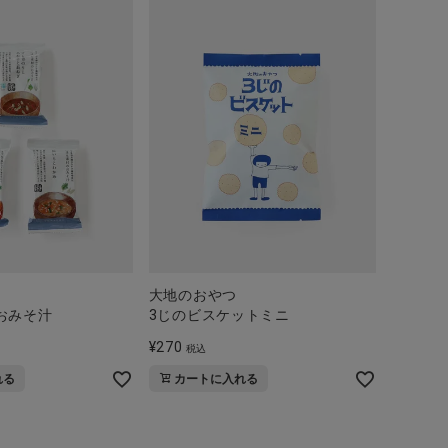
大地のおやつ
おみそ汁
3じのビスケットミニ
¥
270
税込
れる
カートに入れる