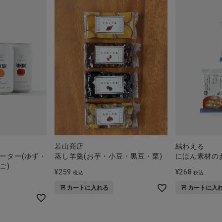
若山商店
結わえる
ーター(ゆず・
蒸し羊羹(お芋・小豆・黒豆・栗)
にほん素材の
ご)
¥
259
¥
268
税込
税込
カートに入れる
カートに入