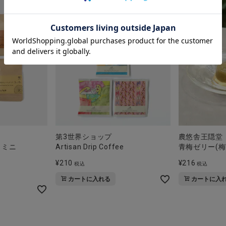
第3世界ショップ
農悠舎王隠堂
 ミニ
Artisan Drip Coffee
青梅ゼリー(梅
¥
210
¥
216
税込
税込
カートに入れる
カートに入