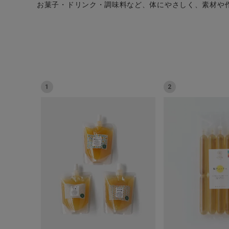
お菓子・ドリンク・調味料など、体にやさしく、素材や
CATEGORY
1
2
ナチュラル服
ファッション雑貨
生活雑貨
食品
ギフト