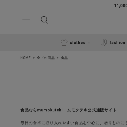
11,
clothes
fashion
HOME
全ての商品
食品
ACCOUNT MENU
食品ならmumokuteki - ムモクテキ公式通販サイト
ようこそ ゲスト 様
毎日の食卓に取り入れやすい食品を中心に、贈りものに
ログイン
新規会員登録