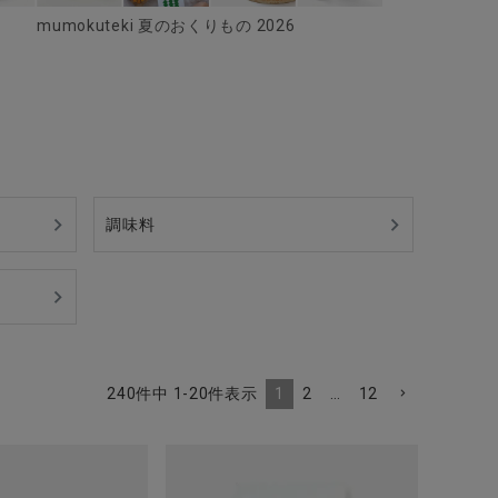
mumokuteki 夏のおくりもの 2026
調味料
1
2
…
12
240
件中
1
-
20
件表示