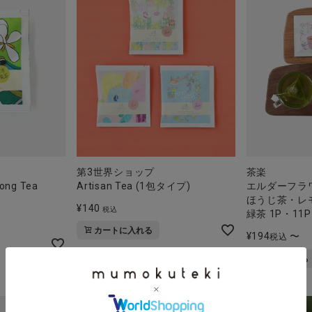
第3世界ショップ
茶楽
long Tea
Artisan Tea (1包タイプ)
エルダーフラ
ほうじ茶・レ
¥
140
税込
緑茶 1P・11P
カートに入れる
¥
194
〜
税込
詳細を見る