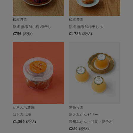
松本農園
松本農園
熟成 無添加小梅 梅干し
熟成 無添加梅干し 大
¥
756
(税込)
¥
1,728
(税込)
かきぶち農園
無茶々園
はちみつ梅
寒天みかんゼリー
¥
1,399
(税込)
温州みかん・甘夏・伊予柑
¥
280
(税込)