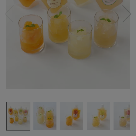
伊藤農園
凍らせて食
べる寒天ソ
ルベ8個セッ
ト
¥
3,580
(税込)
CATEGORY
ナチュラル服