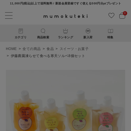
11,000円(税込)以上で送料無料 / 新規会員登録ですぐ使える500円分ptプレゼント
0
カテゴリ
商品検索
ランキング
新入荷
特集
HOME
全ての商品
食品
スイーツ・お菓子
伊藤農園凍らせて食べる寒天ソルベ8個セット
ACCOUNT MENU
ようこそ ゲスト 様
ログイン
新規会員登録