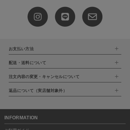
お支払い方法
配送・送料について
下記お支払い方法よりお選びいただけます。
・クレジットカード（VISA,mastercard,JCB,AMERICAN
EXPRESS,Diners Club）
注文内容の変更・キャンセルについて
配達業者：日本郵便
・amazonペイメント
・楽天ペイ
ゆうパック：800円
返品について（実店舗対象外）
・PayPay
北海道：1,400円
ご注文日当日から翌日のAM9:00までにご連絡頂いた場合はキャン
・NP後払い
沖縄：1,400円
セルは可能です。
ゆうパケット全国一律：360円
ご注文商品の一部キャンセルは出来ませんので、ご注文を全てキャ
返品期限：商品到着後7営業日以内（土日祝を除く）に連絡・ご返
ンセルしていただいた後、ご希望の商品のみ再度ご注文お願いしま
送いただいた場合のみ対応させていただきます。
す。
こちら
よりご依頼ください。
INFORMATION
予約商品など一部キャンセルが出来ない場合がございます。あらか
じめご了承ください。