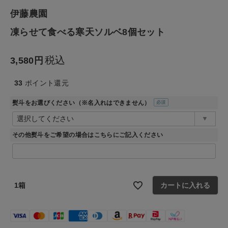
ファッション雑貨
伊藤農園
凍らせて食べる寒天ソルベ8個セット
生活雑貨
税込
食品
3,580
33
ポイント還元
ギフト
熨斗をお選びください（※名入れはできません）
(必
ブランド
須)
その他熨斗をご希望の場合はこちらにご記入ください
全ての商品
CONTENTS
1箱
カートに入れる
特集
ご利用ガイド
お問い合わせ