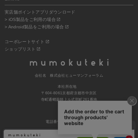
実店舗ポイントアプリダウンロード
> iOS製品をご利用の場合
> Android製品をご利用の場合
コーポレートサイト
ショップリスト
会社名 株式会社ヒューマンフォーラム
本社所在地
〒604-8061京都府京都市中京区
寺町通蛸薬師上ル式部町261番地
MAP
電話番号 070-5504-0806
営業時間 11:00～17:30（土日休業）