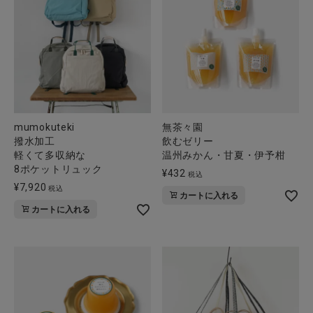
mumokuteki
無茶々園
撥水加工
飲むゼリー
軽くて多収納な
温州みかん・甘夏・伊予柑
8ポケットリュック
¥
432
税込
¥
7,920
税込
カートに入れる
カートに入れる