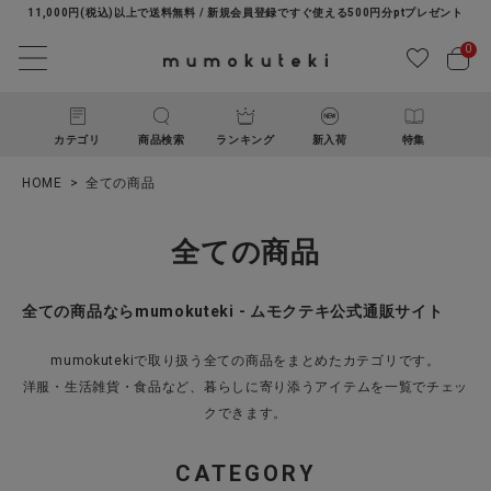
11,000円(税込)以上で送料無料 / 新規会員登録ですぐ使える500円分ptプレゼント
0
カテゴリ
商品検索
ランキング
新入荷
特集
HOME
全ての商品
全ての商品
全ての商品ならmumokuteki - ムモクテキ公式通販サイト
ACCOUNT MENU
mumokutekiで取り扱う全ての商品をまとめたカテゴリです。
ようこそ ゲスト 様
洋服・生活雑貨・食品など、暮らしに寄り添うアイテムを一覧でチェッ
クできます。
ログイン
新規会員登録
CATEGORY