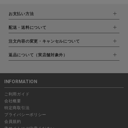
お支払い方法
下記お支払い方法よりお選びいただけます。
配送・送料について
・クレジットカード（VISA,mastercard,JCB,AMERICAN
EXPRESS,Diners Club）
配達業者：日本郵便
注文内容の変更・キャンセルについて
・amazonペイメント
ゆうパック：800円
・楽天ペイ
ご注文日当日から翌日のAM9:00までにご連絡頂いた場合はキャ
返品について（実店舗対象外）
北海道：1,400円
・PayPay
ンセルは可能です。
沖縄：1,400円
・NP後払い
ご注文商品の一部キャンセルは出来ませんので、ご注文を全てキ
返品期限：商品到着後7営業日以内（土日祝を除く）に連絡・ご
ゆうパケット全国一律：360円
ャンセルしていただいた後、ご希望の商品のみ再度ご注文お願い
返送いただいた場合のみ対応させていただきます。
INFORMATION
します。
こちら
よりご依頼ください。
予約商品など一部キャンセルが出来ない場合がございます。あら
ご利用ガイド
かじめご了承ください。
会社概要
特定商取引法
プライバシーポリシー
会員規約