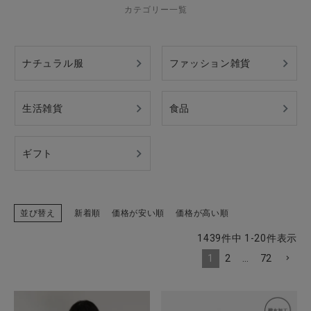
カテゴリー一覧
CATEGORY
ナチュラル服
ファッション雑貨
ナチュラル服
生活雑貨
食品
ファッション雑貨
ギフト
生活雑貨
食品
並び替え
新着順
価格が安い順
価格が高い順
1439
件中
1
-
20
件表示
ギフト
1
2
…
72
ブランド