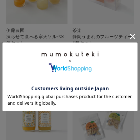
伊藤農園
茶楽
凍らせて食べる寒天ソルベ8
静岡うまれのフルーツティー
個セット
4種セット
¥
3,580
¥
1,188
税込
税込
詳細を見る
カートに入れる