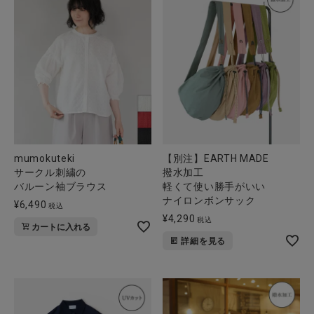
全ての商品
CONTENTS
特集
ご利用ガイド
お問い合わせ
ショップリスト
mumokuteki
【別注】EARTH MADE
サークル刺繍の
撥水加工
バルーン袖ブラウス
軽くて使い勝手がいい
ナイロンボンサック
¥
6,490
税込
¥
4,290
税込
カートに入れる
詳細を見る