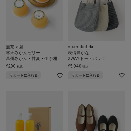
mumokuteki
無茶々園
表情豊かな
寒天みかんゼリー
2WAYトートバッグ
温州みかん・甘夏・伊予柑
¥
5,940
¥
280
税込
税込
カートに入れる
カートに入れる