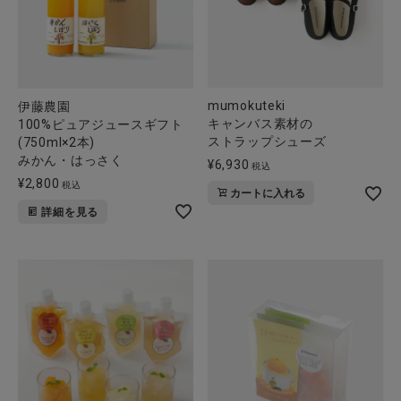
mumokuteki
伊藤農園
キャンバス素材の
100%ピュアジュースギフト
ストラップシューズ
(750ml×2本)
みかん・はっさく
¥
6,930
税込
¥
2,800
税込
カートに入れる
詳細を見る