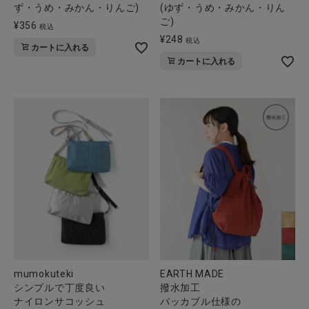
ず・うめ・みかん・りんご)
(ゆず・うめ・みかん・りん
ご)
¥
356
税込
¥
248
税込
カートに入れる
カートに入れる
mumokuteki
EARTH MADE
シンプルで丁度良い
撥水加工
ナイロンサコッシュ
パッカブル仕様の