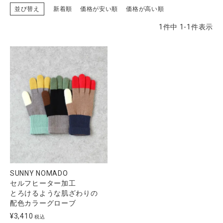
並び替え
新着順
価格が安い順
価格が高い順
1
件中
1
-
1
件表示
CATEGORY
ナチュラル服
ファッション雑貨
生活雑貨
食品
SUNNY NOMADO
ギフト
セルフヒーター加工
とろけるような肌ざわりの
配色カラーグローブ
ブランド
¥
3,410
税込