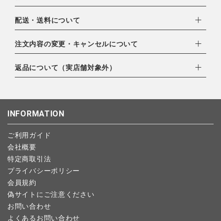
下記お支払い方法よりお選びいただけます。
配送・送料について
・クレジットカード（VISA,mastercard,JCB,AMERICAN
EXPRESS,Diners Club）
配達業者：日本郵便
注文内容の変更・キャンセルについて
・amazonペイメント
ゆうパック：800円
・楽天ペイ
ご注文日当日から翌日のAM9:00までにご連絡頂いた場合はキャ
返品について（実店舗対象外）
北海道：1,400円
・PayPay
ンセルは可能です。
沖縄：1,400円
・NP後払い
ご注文商品の一部キャンセルは出来ませんので、ご注文を全てキ
返品期限：商品到着後7営業日以内（土日祝を除く）に連絡・ご
ゆうパケット全国一律：360円
ャンセルしていただいた後、ご希望の商品のみ再度ご注文お願い
返送いただいた場合のみ対応させていただきます。
INFORMATION
します。
こちら
よりご依頼ください。
予約商品など一部キャンセルが出来ない場合がございます。あら
ご利用ガイド
かじめご了承ください。
会社概要
特定商取引法
プライバシーポリシー
会員規約
偽サイトにご注意ください
お問い合わせ
よくあるお問い合わせ