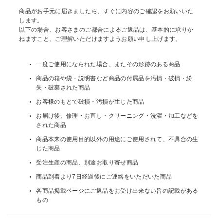
商品がお手元に届きましたら、すぐに内容のご確認をお願いいた
リビング雑貨
します。
以下の場合、お客さまのご都合によるご返品は、基本的に承りか
ねますこと、ご理解いただけますようお願い申し上げます。
食品
一度ご使用になられた場合、またその形跡のある商品
ギフト
商品の箱や袋・説明書など商品の付属品を汚損・破損・紛
失・破棄された商品
ブランド
お客様のもとで破損・汚損が生じた商品
お届け後、修理・お直し・クリーニング・洗濯・加工などを
全ての商品
された商品
商品本来の使用目的以外の用途にご使用されて、不具合の生
CONTENTS
じた商品
特集
受注生産の商品、別途お取り寄せ商品
商品到着より7日経過後にご連絡をいただいた商品
ご利用ガイド
各商品掲載ページにご返品をお受け出来ない旨の記載がある
もの
お問い合わせ