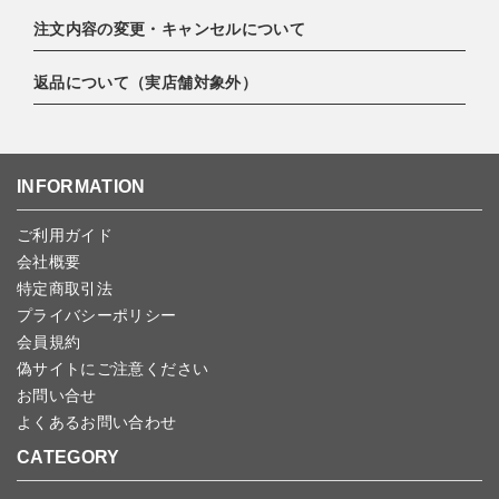
・クレジットカード（VISA,mastercard,JCB,AMERICAN
注文内容の変更・キャンセルについて
EXPRESS,Diners Club）
配達業者：日本郵便
・amazonペイメント
ゆうパック 800円
返品について（実店舗対象外）
・PayPay
ご注文日当日から翌日のAM9:00までにご連絡頂いた場合はキャン
北海道：1,400円
・楽天ペイ
セルは可能です。
沖縄：1,400円
・NP後払い
ご注文商品の一部キャンセルは出来ませんので、ご注文を全てキャ
返品期限：商品到着後7営業日以内（土日祝を除く）に連絡・ご返
ゆうパケット全国一律：360円
ンセルしていただいた後、ご希望の商品のみ再度ご注文お願いしま
送いただいた場合のみ対応させていただきます。
INFORMATION
す。
こちら
よりご依頼ください。
予約商品など一部キャンセルが出来ない場合がございます。あらか
ご利用ガイド
じめご了承ください。
会社概要
特定商取引法
プライバシーポリシー
会員規約
偽サイトにご注意ください
お問い合せ
よくあるお問い合わせ
CATEGORY