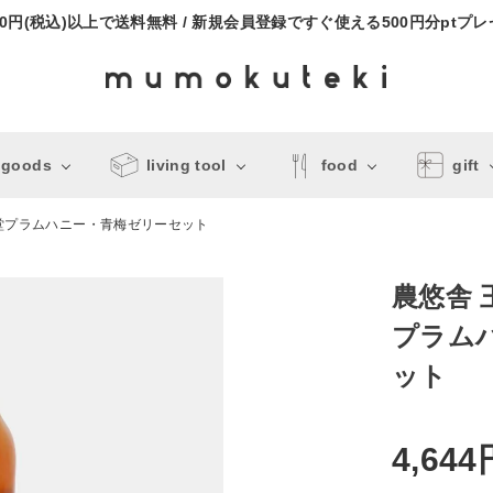
000円(税込)以上で送料無料 / 新規会員登録ですぐ使える500円分ptプ
 goods
living tool
food
gift
堂プラムハニー・青梅ゼリーセット
農悠舎 
プラム
ット
4,644