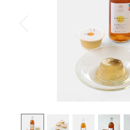
ログイン
新規会員登録
農悠舎 王
隠堂
プラムハニ
ー・青梅ゼ
リーセット
¥
4,644
(税込)
CATEGORY
ナチュラル服