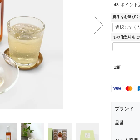
43
ポイント
熨斗をお選びく
その他熨斗をご
1箱
ブランド
品番