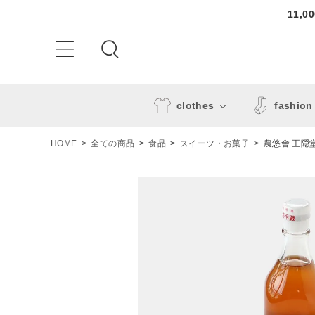
11,
clothes
fashion
HOME
全ての商品
食品
スイーツ・お菓子
農悠舎 王隠
ACCOUNT MENU
ようこそ ゲスト 様