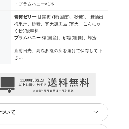
・プラムハニー×1本
青梅ゼリー
:甘露梅 (梅(国産)、砂糖)、 糖抽出
梅果汁、砂糖、寒天加工品 (寒天、こんにゃ
く粉)/酸味料
プラムハニー
:梅(国産)、砂糖(粗糖)、蜂蜜
直射日光、高温多湿の所を避けて保存して下
さい
ついて