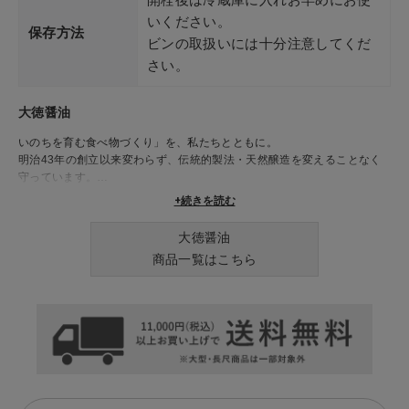
いください。
保存方法
ビンの取扱いには十分注意してくだ
さい。
大徳醤油
いのちを育む食べ物づくり」を、私たちとともに。
明治43年の創立以来変わらず、伝統的製法・天然醸造を変えることなく
守っています。
醤油の原料となる植物や動物の「いのち」が、醤油蔵に住み着いた微生物
+続きを読む
たちにより醸され、新たに人間の「いのち」を育んでいきます。
だからこそ、私たちは「いのちにダメージを与える何物」付与せず、伝統
大徳醤油
的な天然醸造を守り続けています。
商品一覧はこちら