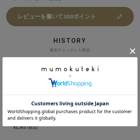
レビューを書いて100ポイント
HISTORY
最近チェックした商品
大徳醤油
国産有機醤油 機有
るべし900ml
¥
1,763
(税込)