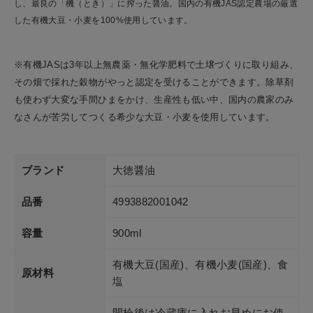
し、最良の「機（とき）」に搾った醤油。国内の有機JAS認定農場の厳選
ショップリスト
した有機大豆・小麦を100%使用しています。
※有機JASは3年以上無農薬・無化学肥料で土壌づくりに取り組み、
その畑で採れた穀物がやっと認定を受けることができます。除草剤
も使わず大変な手間ひまをかけ、生産性も低い中、国内の農家のみ
なさんが苦労してつくる希少な大豆・小麦を使用しています。
ブランド
大徳醤油
品番
4993882001042
容量
900ml
有機大豆(国産)、有機小麦(国産)、食
原材料
塩
開栓後は冷蔵庫に入れお早めにお使