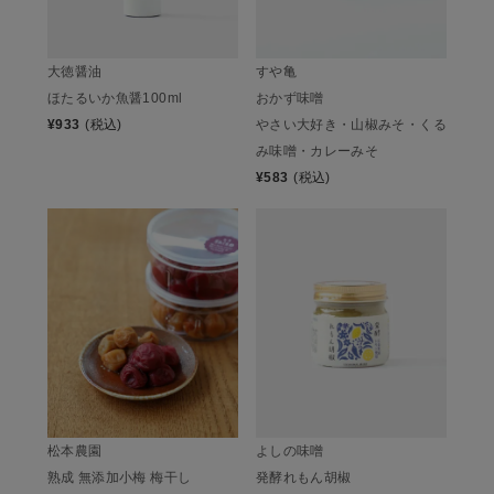
大徳醤油
すや亀
ほたるいか魚醤100ml
おかず味噌
¥
933
(税込)
やさい大好き・山椒みそ・くる
み味噌・カレーみそ
¥
583
(税込)
松本農園
よしの味噌
熟成 無添加小梅 梅干し
発酵れもん胡椒