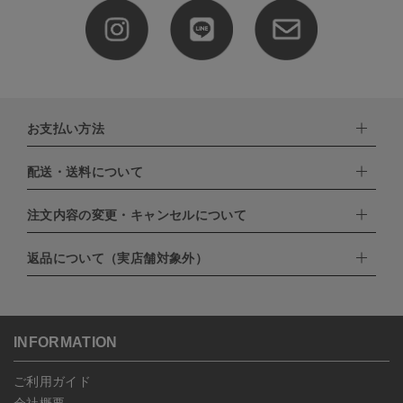
お支払い方法
配送・送料について
下記お支払い方法よりお選びいただけます。
・クレジットカード（VISA,mastercard,JCB,AMERICAN
EXPRESS,Diners Club）
注文内容の変更・キャンセルについて
配達業者：日本郵便
・amazonペイメント
・楽天ペイ
ゆうパック：800円
返品について（実店舗対象外）
・PayPay
北海道：1,400円
ご注文日当日から翌日のAM9:00までにご連絡頂いた場合はキャン
・NP後払い
沖縄：1,400円
セルは可能です。
ゆうパケット全国一律：360円
ご注文商品の一部キャンセルは出来ませんので、ご注文を全てキャ
返品期限：商品到着後7営業日以内（土日祝を除く）に連絡・ご返
ンセルしていただいた後、ご希望の商品のみ再度ご注文お願いしま
送いただいた場合のみ対応させていただきます。
す。
こちら
よりご依頼ください。
INFORMATION
予約商品など一部キャンセルが出来ない場合がございます。あらか
じめご了承ください。
ご利用ガイド