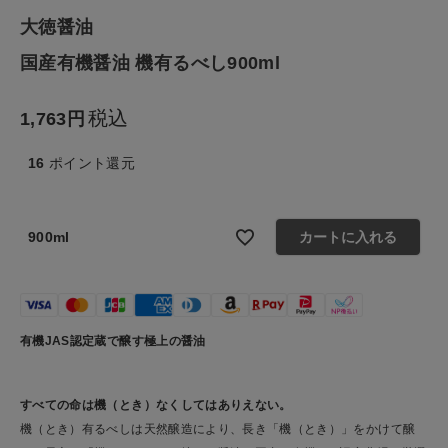
大徳醤油
生活雑貨
国産有機醤油 機有るべし900ml
食品
税込
1,763
ギフト
16
ポイント還元
ブランド
900ml
カートに入れる
全ての商品
CONTENTS
有機JAS認定蔵で醸す極上の醤油
特集
ご利用ガイド
すべての命は機（とき）なくしてはありえない。
お問い合わせ
機（とき）有るべしは天然醸造により、長き「機（とき）」をかけて醸