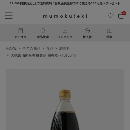
11,000円(税込)以上で送料無料 / 新規会員登録ですぐ使える500円分ptプレゼント
0
カテゴリ
商品検索
ランキング
新入荷
特集
HOME
全ての商品
食品
調味料
大徳醤油国産有機醤油 機有るべし900ml
ACCOUNT MENU
ようこそ ゲスト 様
ログイン
新規会員登録