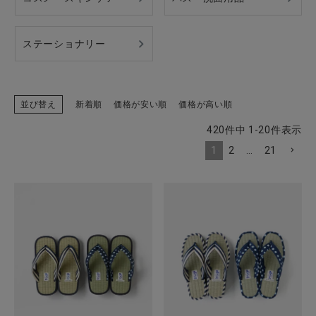
ステーショナリー
並び替え
新着順
価格が安い順
価格が高い順
420
件中
1
-
20
件表示
1
2
…
21