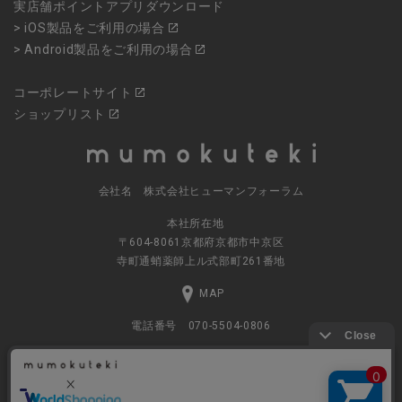
実店舗ポイントアプリダウンロード
> iOS製品をご利用の場合
> Android製品をご利用の場合
コーポレートサイト
ショップリスト
会社名 株式会社ヒューマンフォーラム
本社所在地
〒604-8061京都府京都市中京区
寺町通蛸薬師上ル式部町261番地
MAP
電話番号 070-5504-0806
営業時間 11:00～17:30（土日休業）