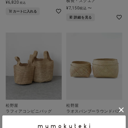
横長・スクエア
¥
6,820
税込
¥
7,150
〜
税込
カートに入れる
詳細を見る
松野屋
松野屋
ラフィアコンビニバッグ
ラオスバンブーラウンドバス
ケット
¥
8,690
〜
税込
¥
9,900
税込