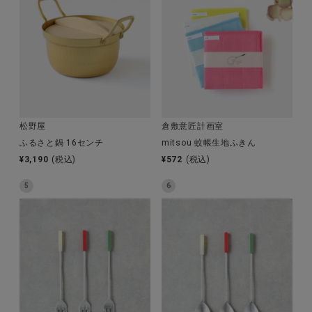
全ての商品
CONTENTS
特集
ご利用ガイド
松野屋
倉敷意匠計画室
お問い合わせ
ふるさと鍋 16センチ
mitsou 蚊帳生地ふきん
ショップリスト
¥
3,190
(税込)
¥
572
(税込)
5
6