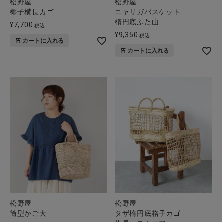
松野屋
松野屋
椰子横長カゴ
ニャリガバスケット
楕円底ふた山
¥
7,700
税込
¥
9,350
税込
カートに入れる
カートに入れる
松野屋
松野屋
筒型かご大
タザ楕円底格子カゴ