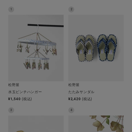
1
2
CATEGORY
ナチュラル服
ファッション雑貨
生活雑貨
松野屋
松野屋
食品
水玉ピンチハンガー
たたみサンダル
¥
1,540
(税込)
¥
2,420
(税込)
ギフト
3
4
ブランド