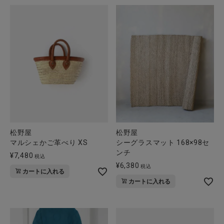
松野屋
松野屋
マルシェかご革べり XS
シーグラスマット 168×98セ
ンチ
¥
7,480
税込
¥
6,380
税込
カートに入れる
カートに入れる