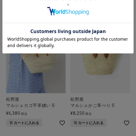
詳細を見る
カートに入れる
松野屋
松野屋
マルシェカゴ平革縫い S
マルシェかご革べり S
¥
6,380
¥
8,250
税込
税込
カートに入れる
カートに入れる