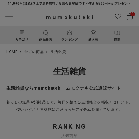
11,000円(税込)以上で送料無料 / 新規会員登録ですぐ使える500円分ptプレゼント
0
カテゴリ
商品検索
ランキング
新入荷
特集
HOME
全ての商品
生活雑貨
生活雑貨
生活雑貨ならmumokuteki - ムモクテキ公式通販サイト
ACCOUNT MENU
暮らしの道具や消耗品まで、毎日を整える生活雑貨を幅広くセレクト。
ようこそ ゲスト 様
使いやすさと素材感にこだわったアイテムを揃えています。
RANKING
ログイン
新規会員登録
人気商品