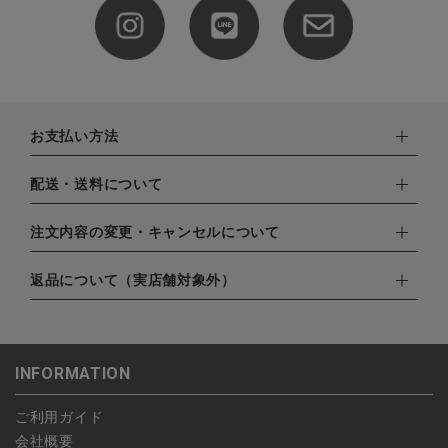
お支払い方法
下記お支払い方法よりお選びいただけます。
配送・送料について
・クレジットカード（VISA,mastercard,JCB,AMERICAN
EXPRESS,Diners Club）
配達業者：日本郵便
注文内容の変更・キャンセルについて
・amazonペイメント
ゆうパック：800円
・楽天ペイ
ご注文日当日から翌日のAM9:00までにご連絡頂いた場合はキャ
返品について（実店舗対象外）
北海道：1,400円
・PayPay
ンセルは可能です。
沖縄：1,400円
・NP後払い
ご注文商品の一部キャンセルは出来ませんので、ご注文を全てキ
返品期限：商品到着後7営業日以内（土日祝を除く）に連絡・ご
ゆうパケット全国一律：360円
ャンセルしていただいた後、ご希望の商品のみ再度ご注文お願い
返送いただいた場合のみ対応させていただきます。
INFORMATION
します。
こちら
よりご依頼ください。
予約商品など一部キャンセルが出来ない場合がございます。あら
ご利用ガイド
かじめご了承ください。
会社概要