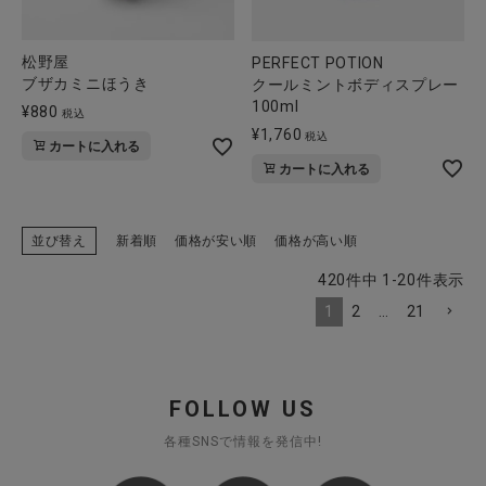
松野屋
PERFECT POTION
ブザカミニほうき
クールミントボディスプレー
100ml
¥
880
税込
¥
1,760
税込
カートに入れる
カートに入れる
並び替え
新着順
価格が安い順
価格が高い順
420
件中
1
-
20
件表示
1
2
…
21
FOLLOW US
各種SNSで情報を発信中!