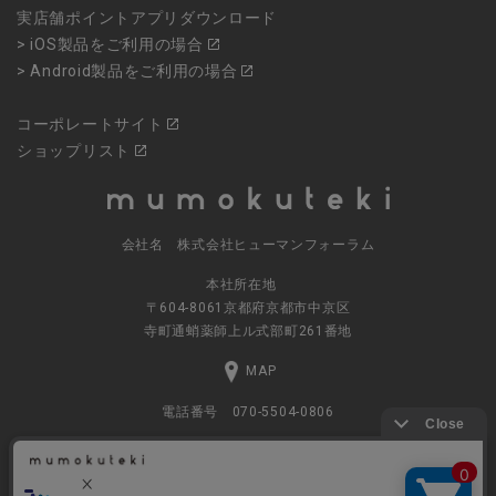
実店舗ポイントアプリダウンロード
> iOS製品をご利用の場合
> Android製品をご利用の場合
コーポレートサイト
ショップリスト
会社名 株式会社ヒューマンフォーラム
本社所在地
〒604-8061京都府京都市中京区
寺町通蛸薬師上ル式部町261番地
MAP
電話番号 070-5504-0806
営業時間 11:00～17:30（土日休業）