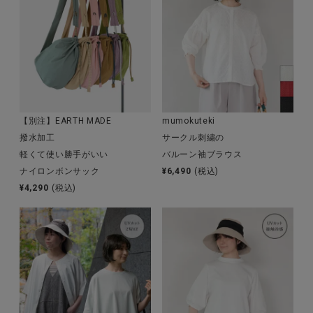
全ての商品
CONTENTS
特集
ご利用ガイド
【別注】EARTH MADE
mumokuteki
お問い合わせ
撥水加工
サークル刺繍の
軽くて使い勝手がいい
バルーン袖ブラウス
ショップリスト
ナイロンボンサック
¥
6,490
(税込)
¥
4,290
(税込)