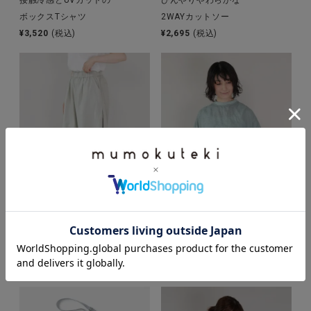
ボックスTシャツ
2WAYカットソー
¥
3,520
(税込)
¥
2,695
(税込)
UNPLE
【40％off】mumokuteki
サイドフレアの
サイドタックの
リブネックプルオーバー
コットンパンツ
¥
8,690
(税込)
¥
4,752
(税込)