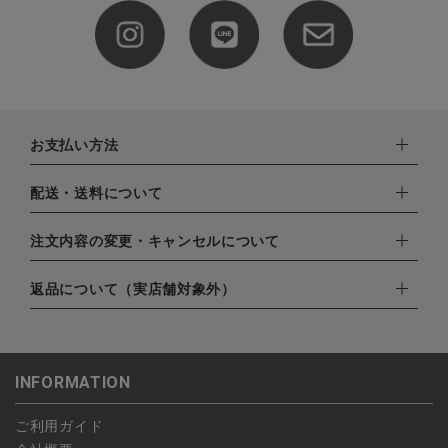
お支払い方法
下記お支払い方法よりお選びいただけます。
配送・送料について
・クレジットカード（VISA,mastercard,JCB,AMERICAN
EXPRESS,Diners Club）
配達業者：日本郵便
注文内容の変更・キャンセルについて
・amazonペイメント
ゆうパック：800円
・楽天ペイ
ご注文日当日から翌日のAM9:00までにご連絡頂いた場合はキャ
返品について（実店舗対象外）
北海道：1,400円
・PayPay
ンセルは可能です。
沖縄：1,400円
・NP後払い
ご注文商品の一部キャンセルは出来ませんので、ご注文を全てキ
返品期限：商品到着後7営業日以内（土日祝を除く）に連絡・ご
ゆうパケット全国一律：360円
ャンセルしていただいた後、ご希望の商品のみ再度ご注文お願い
返送いただいた場合のみ対応させていただきます。
INFORMATION
します。
こちら
よりご依頼ください。
予約商品など一部キャンセルが出来ない場合がございます。あら
ご利用ガイド
かじめご了承ください。