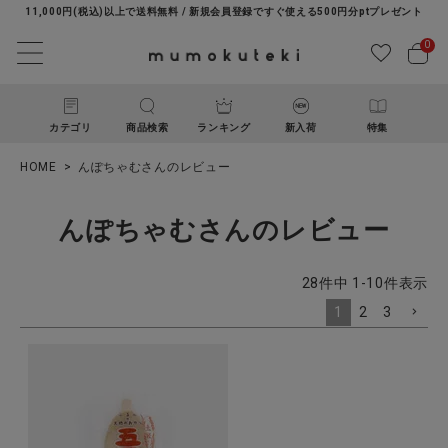
11,000円(税込)以上で送料無料 / 新規会員登録ですぐ使える500円分ptプレゼント
0
カテゴリ
商品検索
ランキング
新入荷
特集
HOME
んぽちゃむさんのレビュー
んぽちゃむさんのレビュー
28
件中
1
-
10
件表示
1
2
3
ACCOUNT MENU
ようこそ ゲスト 様
ログイン
新規会員登録