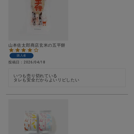
CATEGORY
ナチュラル服
山本佐太郎商店玄米の五平餅
購入者
ファッション雑貨
投稿日
2026/04/18
生活雑貨
いつも売り切れている

タレも安全だからよいリピしたい
食品
ギフト
ブランド