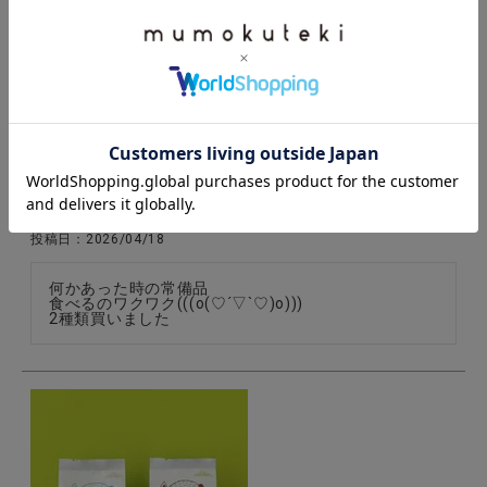
結わえる玄米によく合うレトルトカレー
購入者
投稿日
2026/04/18
何かあった時の常備品

食べるのワクワク(((o(♡´▽`♡)o)))

2種類買いました