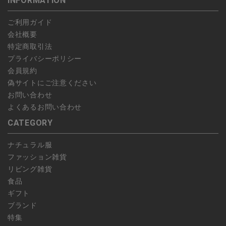
INFORMATION
します。
こちら
よりご依頼ください。
予約商品など一部キャンセルが出来ない場合がございます。あら
ご利用ガイド
かじめご了承ください。
会社概要
特定商取引法
プライバシーポリシー
会員規約
偽サイトにご注意ください
お問い合わせ
よくあるお問い合わせ
CATEGORY
ナチュラル服
ファッション雑貨
リビング雑貨
食品
ギフト
ブランド
特集