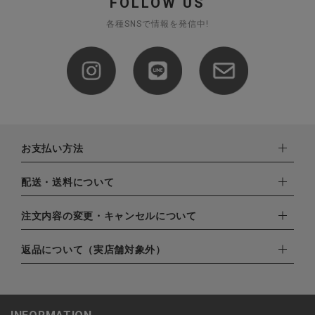
FOLLOW US
各種SNSで情報を発信中!
お支払い方法
下記お支払い方法よりお選びいただけます。
配送・送料について
・クレジットカード（VISA,mastercard,JCB,AMERICAN
EXPRESS,Diners Club）
配達業者：日本郵便
注文内容の変更・キャンセルについて
・amazonペイメント
ゆうパック：800円
・楽天ペイ
ご注文日当日から翌日のAM9:00までにご連絡頂いた場合はキャ
返品について（実店舗対象外）
北海道：1,400円
・PayPay
ンセルは可能です。
沖縄：1,400円
・NP後払い
ご注文商品の一部キャンセルは出来ませんので、ご注文を全てキ
返品期限：商品到着後7営業日以内（土日祝を除く）に連絡・ご
ゆうパケット全国一律：360円
ャンセルしていただいた後、ご希望の商品のみ再度ご注文お願い
返送いただいた場合のみ対応させていただきます。