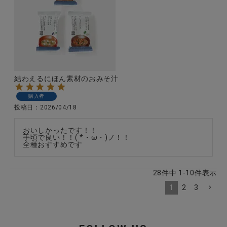
結わえるにほん素材のおみそ汁
購入者
投稿日
2026/04/18
おいしかったです！！

手頃で良い！！( *・ω・)ノ！！

全種おすすめです
28
件中
1
-
10
件表示
1
2
3