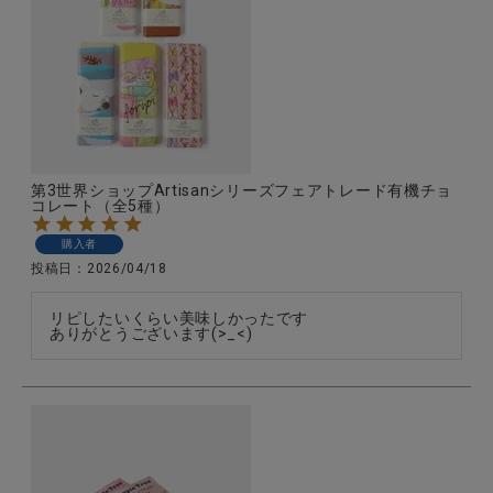
第3世界ショップArtisanシリーズフェアトレード有機チョ
コレート（全5種）
購入者
投稿日
2026/04/18
リピしたいくらい美味しかったです

ありがとうございます(>_<)