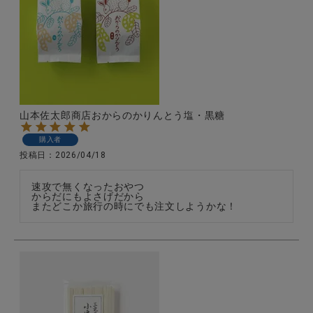
山本佐太郎商店おからのかりんとう塩・黒糖
購入者
投稿日
2026/04/18
速攻で無くなったおやつ

からだにもよさげだから

またどこか旅行の時にでも注文しようかな！