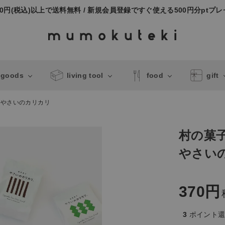
000円(税込)以上で送料無料 / 新規会員登録ですぐ使える500円分ptプ
 goods
living tool
food
gift
やさいのカリカリ
村の菓
やさい
370
3
ポイント