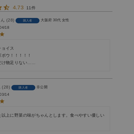
4.73
11
28
大阪府
30代
女性
購入者
04/18
ョイス

ボウ！！！！！

だけ物足りない……
28
非公開
購入者
03/14
た以上に野菜の味がちゃんとします。食べやすい優しい