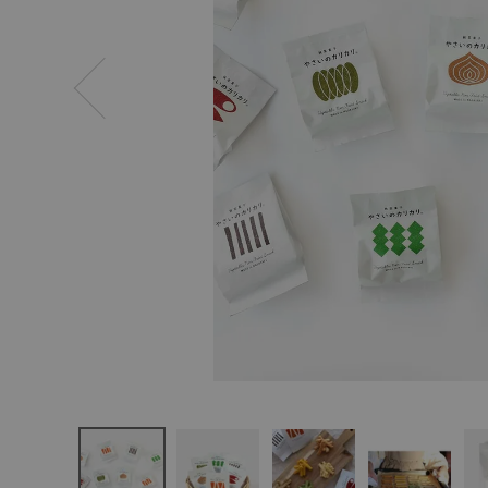
ログイン
新規会員登録
村の菓子工
房
やさいのカ
リカリ
¥
370
(税込)
CATEGORY
ナチュラル服
ファッション雑貨