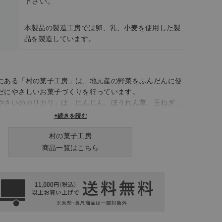
下さい。
本製品の製造工房では卵、乳、小麦を使用した製
品を製造しています。
にある「村の菓子工房」は、地元産の野菜をふんだんに使
だにやさしいお菓子づくりを行っています。
「やさいのカリカリ」は、にんじん、ほうれん草、玉ねぎ、
ぼちゃ、ごぼうの6種類の野菜を30〜40％も使用し、卵・
+続きを読む
砂糖不使用のノンフライスナックです。​また、米粉を使っ
ローチョコレートなど、プラントベースでグルテンフリー
村の菓子工房
り揃えています。​特定原材料7品目（卵・乳・小麦・落花
商品一覧はこちら
ニ・エビ）を持ち込まない専用工房で手作りされており、
配慮したお菓子としても注目されています。​小さなお子様
方まで、安心してお召し上がりいただける「村の菓子工
で、日々のおやつタイムに彩りを添えてみてはいかがでし