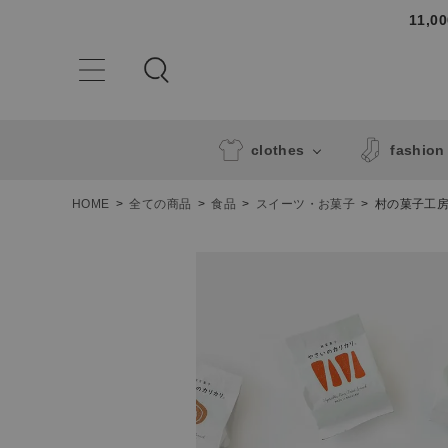
11,
clothes
fashion
HOME
全ての商品
食品
スイーツ・お菓子
村の菓子工房
ACCOUNT MENU
ようこそ ゲスト 様