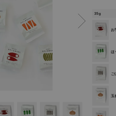
35g
お
ほ
ご
玉