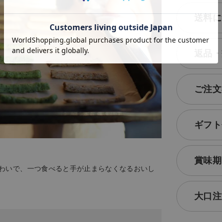
送料に
返品・
ご注文
ギフト
賞味期
わいで、一つ食べると手が止まらなくなるおいし
大口注