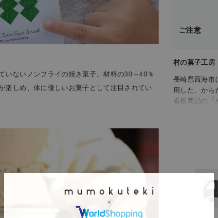
ご注意
村の菓子工房
いないノンフライの焼き菓子。材料の30～40％
長崎県西海市
が楽しめ、体に優しいお菓子として注目されてい
用した、から
​看板商品の
さつま芋、か
乳・小麦・白
たクッキーや
のお菓子も取
生・そば・カ
アレルギーに
からご年配の
房」のお菓子
ょうか。