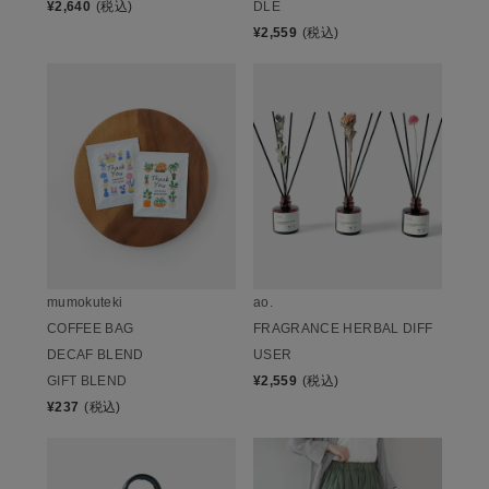
¥
2,640
(税込)
DLE
¥
2,559
(税込)
mumokuteki
ao.
COFFEE BAG
FRAGRANCE HERBAL DIFF
DECAF BLEND
USER
GIFT BLEND
¥
2,559
(税込)
¥
237
(税込)