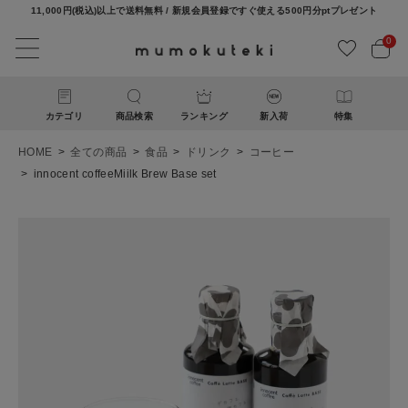
11,000円(税込)以上で送料無料 / 新規会員登録ですぐ使える500円分ptプレゼント
0
カテゴリ
商品検索
ランキング
新入荷
特集
HOME
全ての商品
食品
ドリンク
コーヒー
innocent coffeeMiilk Brew Base set
ACCOUNT MENU
ようこそ ゲスト 様
ログイン
新規会員登録