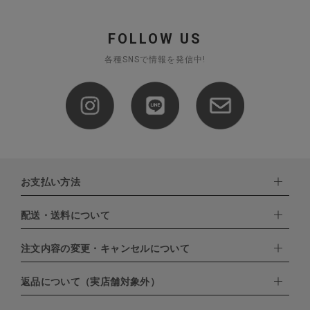
FOLLOW US
各種SNSで情報を発信中!
お支払い方法
配送・送料について
下記お支払い方法よりお選びいただけます。
・クレジットカード（VISA,mastercard,JCB,AMERICAN
EXPRESS,Diners Club）
注文内容の変更・キャンセルについて
配達業者：日本郵便
・amazonペイメント
・楽天ペイ
ゆうパック：800円
返品について（実店舗対象外）
・PayPay
北海道：1,400円
ご注文日当日から翌日のAM9:00までにご連絡頂いた場合はキャン
・NP後払い
沖縄：1,400円
セルは可能です。