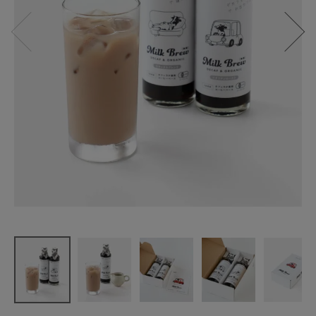
innocent coff
ee
Miilk Brew B
ase set
¥
3,240
(税込)
CATEGORY
ナチュラル服
ファッション雑貨