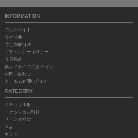
ゆうパケット全国一律：360円
ご注文商品の一部キャンセルは出来ませんので、ご注文を全てキャ
返品期限：商品到着後7営業日以内（土日祝を除く）に連絡・ご返
ンセルしていただいた後、ご希望の商品のみ再度ご注文お願いしま
送いただいた場合のみ対応させていただきます。
す。
こちら
よりご依頼ください。
INFORMATION
予約商品など一部キャンセルが出来ない場合がございます。あらか
じめご了承ください。
ご利用ガイド
会社概要
特定商取引法
プライバシーポリシー
会員規約
偽サイトにご注意ください
お問い合わせ
よくあるお問い合わせ
CATEGORY
ナチュラル服
ファッション雑貨
リビング雑貨
食品
ギフト