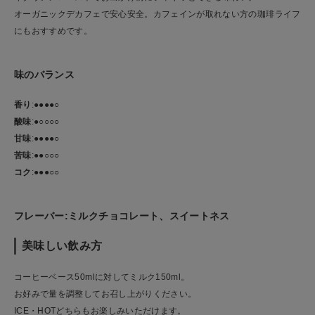
オーガニックデカフェで安心安全。カフェインが取れない方の珈琲ライフ
にもおすすめです。
味のバランス
香り
:●●●●○
酸味
:●○○○○
甘味
:●●●●○
苦味
:●●○○○
コク
:●●●○○
フレーバー
:ミルクチョコレート、スイートネス
美味しい飲み方
コーヒーベース50mlに対してミルク150ml。
お好みで量を調整してお召し上がりください。
ICE・HOTどちらもお楽しみいただけます。