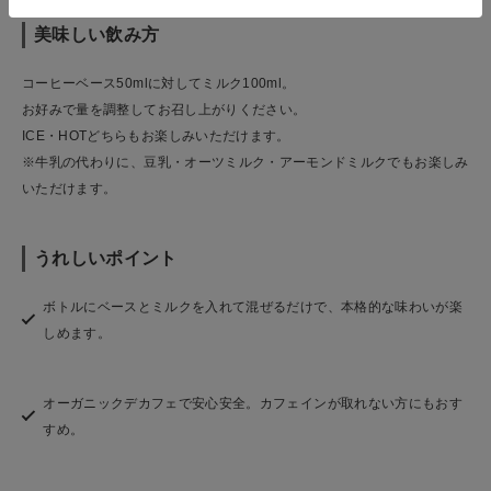
美味しい飲み方
コーヒーベース50mlに対してミルク100ml。
お好みで量を調整してお召し上がりください。
ICE・HOTどちらもお楽しみいただけます。
※牛乳の代わりに、豆乳・オーツミルク・アーモンドミルクでもお楽しみ
いただけます。
うれしいポイント
ボトルにベースとミルクを入れて混ぜるだけで、本格的な味わいが楽
しめます。
オーガニックデカフェで安心安全。カフェインが取れない方にもおす
すめ。