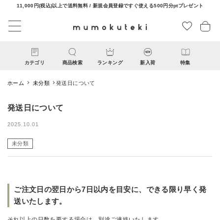
11,000円(税込)以上で送料無料 / 新規会員登録ですぐ使える500円分ptプレゼント
カテゴリ
商品検索
ランキング
新入荷
特集
ホーム
未分類
発送日について
発送日について
2025.10.01
未分類
CATEGORY
ナチュラル服
ご注文日の翌日から7日以内を目安に、できる限り早く発
送いたします。
ファッション雑貨
それ以上の日数を要する場合は、別途ご連絡いたします。