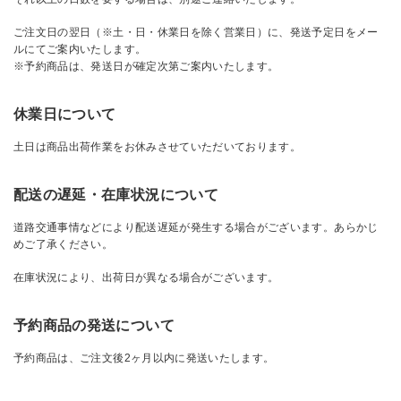
リビング雑貨
ご注文日の翌日（※土・日・休業日を除く営業日）に、発送予定日をメー
ルにてご案内いたします。
※予約商品は、発送日が確定次第ご案内いたします。
食品
休業日について
ギフト
土日は商品出荷作業をお休みさせていただいております。
ブランド
配送の遅延・在庫状況について
全ての商品
道路交通事情などにより配送遅延が発生する場合がございます。あらかじ
めご了承ください。
CONTENTS
在庫状況により、出荷日が異なる場合がございます。
特集
予約商品の発送について
ご利用ガイド
予約商品は、ご注文後2ヶ月以内に発送いたします。
お問い合わせ