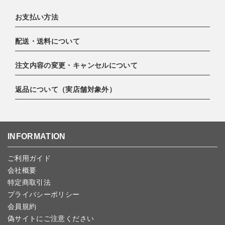
お支払い方法
配送・送料について
下記お支払い方法よりお選びいただけます。
・クレジットカード（VISA,mastercard,JCB,AMERICAN
注文内容の変更・キャンセルについて
EXPRESS,Diners Club）
配達業者：日本郵便
・amazonペイメント
ゆうパック 800円
返品について（実店舗対象外）
・PayPay
ご注文日当日から翌日のAM9:00までにご連絡頂いた場合はキャン
北海道：1,400円
・楽天ペイ
セルは可能です。
沖縄：1,400円
・NP後払い
ご注文商品の一部キャンセルは出来ませんので、ご注文を全てキャ
返品期限：商品到着後7営業日以内（土日祝を除く）に連絡・ご返
ゆうパケット全国一律：360円
ンセルしていただいた後、ご希望の商品のみ再度ご注文お願いしま
送いただいた場合のみ対応させていただきます。
INFORMATION
す。
こちら
よりご依頼ください。
予約商品など一部キャンセルが出来ない場合がございます。あらか
ご利用ガイド
じめご了承ください。
会社概要
特定商取引法
プライバシーポリシー
会員規約
偽サイトにご注意ください