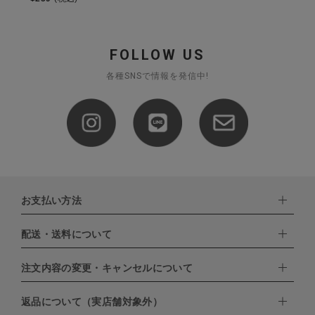
FOLLOW US
各種SNSで情報を発信中!
お支払い方法
配送・送料について
下記お支払い方法よりお選びいただけます。
・クレジットカード（VISA,mastercard,JCB,AMERICAN
EXPRESS,Diners Club）
注文内容の変更・キャンセルについて
配達業者：日本郵便
・amazonペイメント
・楽天ペイ
ゆうパック：800円
返品について（実店舗対象外）
・PayPay
北海道：1,400円
ご注文日当日から翌日のAM9:00までにご連絡頂いた場合はキャン