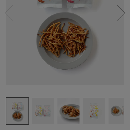
山本佐太郎
商店
おいものか
りんとう
さつまい
も・塩
¥
496
(税込)
CATEGORY
ナチュラル服