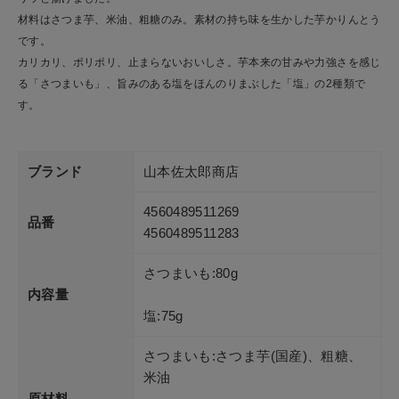
材料はさつま芋、米油、粗糖のみ。素材の持ち味を生かした芋かりんとう
です。
カリカリ、ポリポリ、止まらないおいしさ。芋本来の甘みや力強さを感じ
る「さつまいも」、旨みのある塩をほんのりまぶした「塩」の2種類で
す。
ブランド
山本佐太郎商店
4560489511269
品番
4560489511283
さつまいも:80g
内容量
塩:75g
さつまいも:さつま芋(国産)、粗糖、
米油
原材料