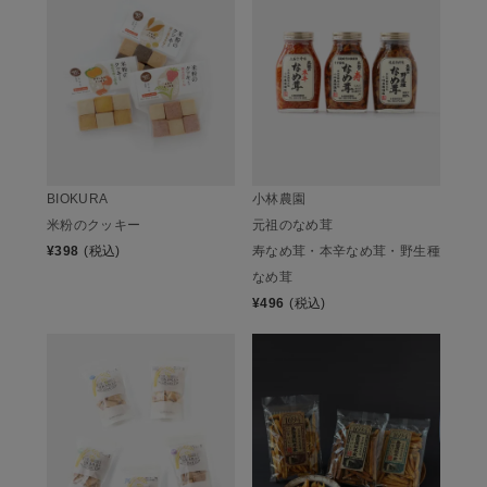
BIOKURA
小林農園
米粉のクッキー
元祖のなめ茸
¥
398
(税込)
寿なめ茸・本辛なめ茸・野生種
なめ茸
¥
496
(税込)