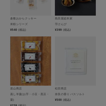
倉敷おからクッキー
島田屋総本家
米粉シリーズ
芋けんぴ
¥
540
(税込)
¥
399
(税込)
若山商店
松田商店
蒸し羊羹(お芋・小豆・黒豆・
奈良の香り バスソルト
栗)
¥
500
(税込)
¥
259
(税込)