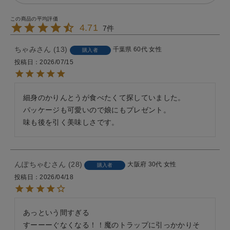
4.71
7
ちゃみ
13
千葉県
60代
女性
購入者
投稿日
2026/07/15
細身のかりんとうが食べたくて探していました。

パッケージも可愛いので娘にもプレゼント。

んぽちゃむ
28
大阪府
30代
女性
購入者
投稿日
2026/04/18
あっという間すぎる

すーーーぐなくなる！！魔のトラップに引っかかりそ