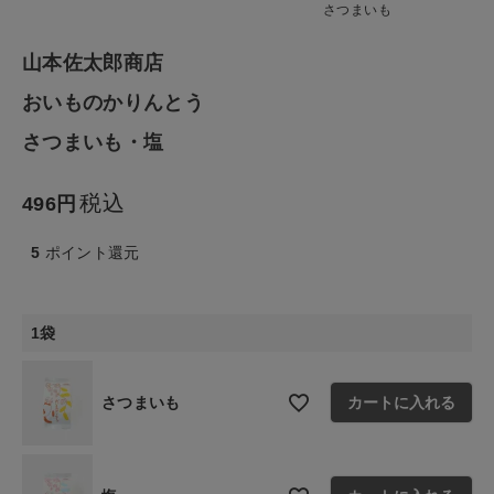
ファッション雑貨
さつまいも
山本佐太郎商店
生活雑貨
おいものかりんとう
食品
さつまいも・塩
ギフト
税込
496
ブランド
5
ポイント還元
全ての商品
1袋
CONTENTS
さつまいも
カートに入れる
特集
ご利用ガイド
お問い合わせ