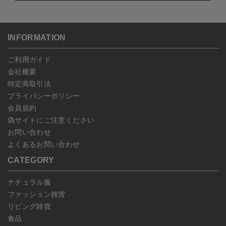
・NP後払い
沖縄：1,400円
セルは可能です。
ゆうパケット全国一律：360円
ご注文商品の一部キャンセルは出来ませんので、ご注文を全てキャ
返品期限：商品到着後7営業日以内（土日祝を除く）に連絡・ご返
ンセルしていただいた後、ご希望の商品のみ再度ご注文お願いしま
送いただいた場合のみ対応させていただきます。
す。
こちら
よりご依頼ください。
INFORMATION
予約商品など一部キャンセルが出来ない場合がございます。あらか
じめご了承ください。
ご利用ガイド
会社概要
特定商取引法
プライバシーポリシー
会員規約
偽サイトにご注意ください
お問い合わせ
よくあるお問い合わせ
CATEGORY
ナチュラル服
ファッション雑貨
リビング雑貨
食品