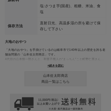
塩:さつま芋(国産)、粗糖、米油、食
塩
直射日光、高温多湿の所を避けて保
保存方法
存して下さい
大地のおやつ
「大地のおやつ」を手掛けているのは岐阜市で140年以上の歴史を誇る老
舗油問屋の「山本佐太郎商店」です。
4代目の山本慎一郎さんと、和菓子職人の“まっちん”こと町野仁英さんが
出会い「30年後も愛されるおやつ」をコンセプトに、誰もが安心して食
+続きを読む
べられるお菓子を生み出しています。
“大地”を感じるような力強くて優しいおやつを是非ご賞味下さい
山本佐太郎商店
商品一覧はこちら