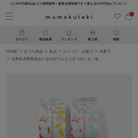
11,000円(税込)以上で送料無料 / 新規会員登録ですぐ使える500円分ptプレゼント
0
カテゴリ
商品検索
ランキング
新入荷
特集
HOME
全ての商品
食品
スイーツ・お菓子
和菓子
山本佐太郎商店おいものかりんとうさつまいも・塩
ACCOUNT MENU
ようこそ ゲスト 様
ログイン
新規会員登録