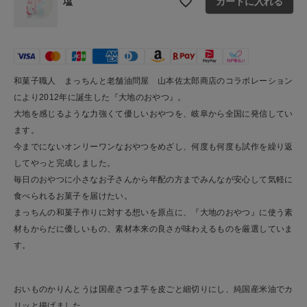
塩
カートに入れる
ショップリスト
和菓子職人 まっちんと老舗油問屋 山本佐太郎商店のコラボレーション
により2012年に誕生した『大地のおやつ』。
大地を感じるような力強くて優しいおやつを、岐阜から全国に発信してい
ます。
今までにないオンリーワンなおやつをめざし、何度も何度も試作を繰り返
してやっと完成しました。
毎日のおやつに小さなお子さんから年配の方までみんなが安心して気軽に
食べられるお菓子を届けたい。
まっちんの和菓子作りに対する想いを原点に、『大地のおやつ』に使う素
材もからだに優しいもの、素材本来の良さが味わえるものを厳選していま
す。
おいものかりんとうは国産さつま芋を皮ごと細切りにし、純国産米油でカ
リッと揚げました。