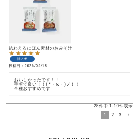
結わえるにほん素材のおみそ汁
購入者
投稿日
2026/04/18
おいしかったです！！

手頃で良い！！( *・ω・)ノ！！

全種おすすめです
28
件中
1
-
10
件表示
1
2
3