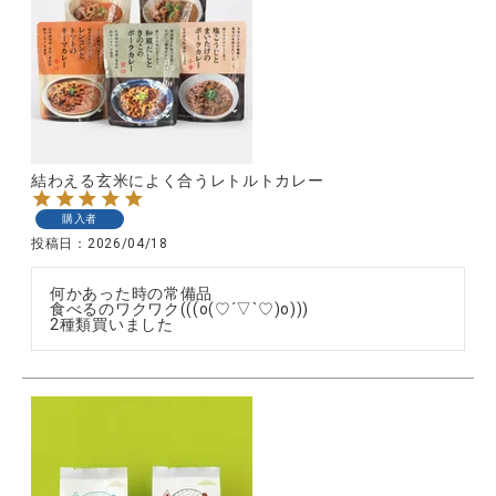
結わえる玄米によく合うレトルトカレー
購入者
投稿日
2026/04/18
何かあった時の常備品

食べるのワクワク(((o(♡´▽`♡)o)))

2種類買いました