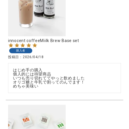
innocent coffeeMiilk Brew Base set
購入者
投稿日
2026/04/18
はじめ手の購入

個人的には待望商品

いつも売り切れててやっと飲めました

オリゴ糖と牛乳で割ってのんでます！

めちゃ美味い