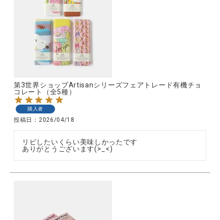
第3世界ショップArtisanシリーズフェアトレード有機チョ
コレート（全5種）
購入者
投稿日
2026/04/18
リピしたいくらい美味しかったです

ありがとうございます(>_<)