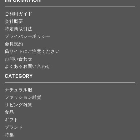
INFORMATION
します。
こちら
よりご依頼ください。
予約商品など一部キャンセルが出来ない場合がございます。あら
ご利用ガイド
かじめご了承ください。
会社概要
特定商取引法
プライバシーポリシー
会員規約
偽サイトにご注意ください
お問い合わせ
よくあるお問い合わせ
CATEGORY
ナチュラル服
ファッション雑貨
リビング雑貨
食品
ギフト
ブランド
特集