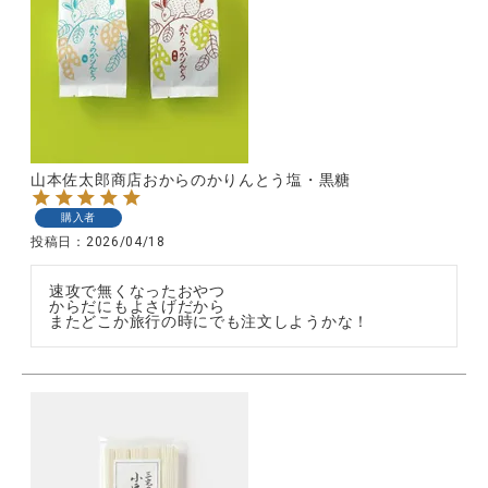
山本佐太郎商店おからのかりんとう塩・黒糖
購入者
投稿日
2026/04/18
速攻で無くなったおやつ

からだにもよさげだから

またどこか旅行の時にでも注文しようかな！