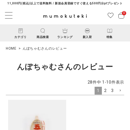
11,000円(税込)以上で送料無料 / 新規会員登録ですぐ使える500円分ptプレゼント
0
カテゴリ
商品検索
ランキング
新入荷
特集
HOME
んぽちゃむさんのレビュー
んぽちゃむさんのレビュー
28
件中
1
-
10
件表示
1
2
3
ACCOUNT MENU
ようこそ ゲスト 様
ログイン
新規会員登録