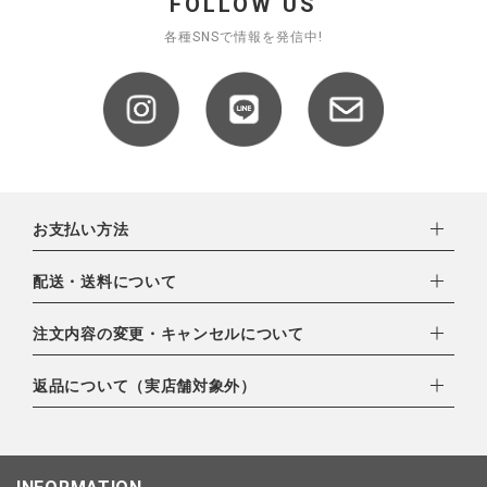
FOLLOW US
各種SNSで情報を発信中!
お支払い方法
下記お支払い方法よりお選びいただけます。
配送・送料について
・クレジットカード（VISA,mastercard,JCB,AMERICAN
EXPRESS,Diners Club）
配達業者：日本郵便
注文内容の変更・キャンセルについて
・amazonペイメント
ゆうパック：800円
・楽天ペイ
ご注文日当日から翌日のAM9:00までにご連絡頂いた場合はキャ
返品について（実店舗対象外）
北海道：1,400円
・PayPay
ンセルは可能です。
沖縄：1,400円
・NP後払い
ご注文商品の一部キャンセルは出来ませんので、ご注文を全てキ
返品期限：商品到着後7営業日以内（土日祝を除く）に連絡・ご
ゆうパケット全国一律：360円
ャンセルしていただいた後、ご希望の商品のみ再度ご注文お願い
返送いただいた場合のみ対応させていただきます。