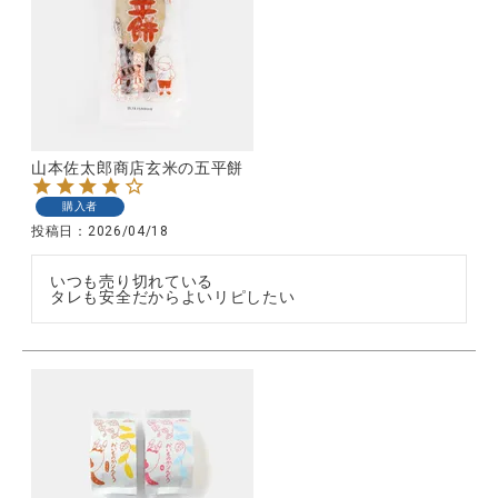
CATEGORY
ナチュラル服
山本佐太郎商店玄米の五平餅
購入者
ファッション雑貨
投稿日
2026/04/18
生活雑貨
いつも売り切れている

タレも安全だからよいリピしたい
食品
ギフト
ブランド