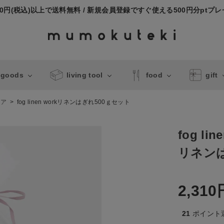
000円(税込)以上で送料無料 / 新規会員登録ですぐ使える500円分ptプ
 goods
living tool
food
gift
リア
fog linen workリネンはぎれ500ｇセット
fog lin
リネンは
2,310
21
ポイント