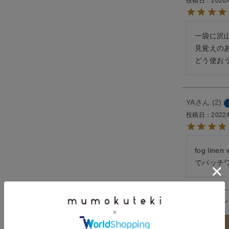
投稿日
2026/
一袋に沢山
見覚えの
どう使お
YA
2
投稿日
2022/
fog l
でパッチ
すべてのレ