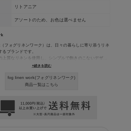
リトアニア
アソートのため、お色は選べません
rk
en work（フォグリネンワーク）は、日々の暮らしに寄り添うリネ
するブランドです。
の上質なリネンを使用し、シンプルで飽きのこないデザイ
生活雑貨を展開しています。リネン素材は、洗うたびに風
+続きを読む
長く愛用できるのが魅力です。また、普段使いをテーマに
を行っており、キッチンリネンやベッドリネン、バッグな
fog linen work(フォグリネンワーク)
なアイテムを取り揃えています。
商品一覧はこちら
en work（フォグリネンワーク）の製品は、シンプルながらも上質
い勝手の良さが特徴で、日常の中で自然体でいられる心地
す。毎日の生活に、fog linen work（フォグリネンワー
製品を取り入れてみてはいかがでしょうか。