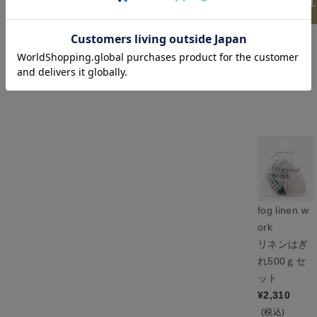
レビュ
fog linen w
ork
リネンはぎ
れ500ｇセ
ット
¥
2,310
(税込)