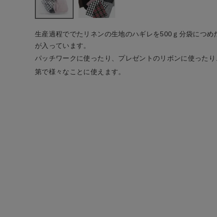
ファッション雑貨
生産過程ででたリネンの生地のハギレを500ｇ分袋につめ
が入っています。
生活雑貨
パッチワークに使ったり、プレゼントのリボンに使ったり
第で様々なことに使えます。
食品
ギフト
ブランド
全ての商品
CONTENTS
特集
ご利用ガイド