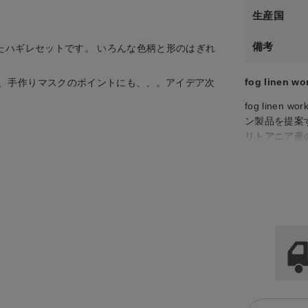
生産国
備考
たハギレセットです。 いろんな色柄と形のはぎれ
fog linen wo
、手作りマスクのポイントにも、、。アイデア次
fog lin
ン製品を提案
リトアニア産
ンのウェアや
合いが増し、
した製品作り
ど、さまざま
fog lin
な素材感と使
よさを提供しま
ク）のリネン