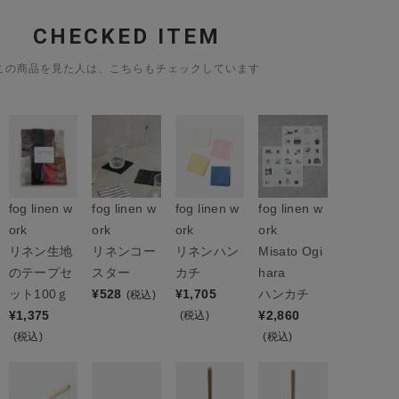
CHECKED ITEM
この商品を見た人は、こちらもチェックしています
fog linen w
fog linen w
fog linen w
fog linen w
ork
ork
ork
ork
リネン生地
リネンコー
リネンハン
Misato Ogi
のテープセ
スター
カチ
hara
ット100ｇ
¥
528
¥
1,705
ハンカチ
(税込)
¥
1,375
¥
2,860
(税込)
(税込)
(税込)