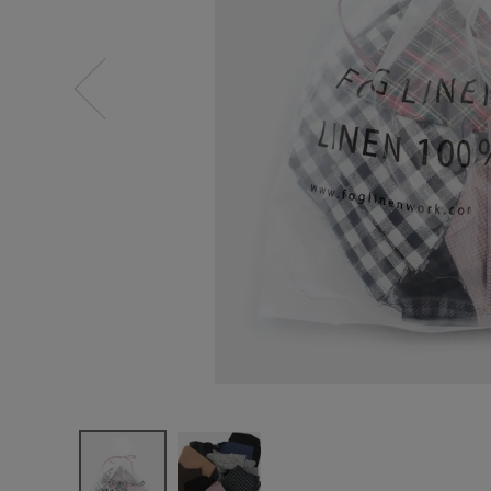
ログイン
新規会員登録
fog linen w
ork
リネンはぎ
れ500ｇセ
ット
¥
2,310
(税込)
CATEGORY
ナチュラル服