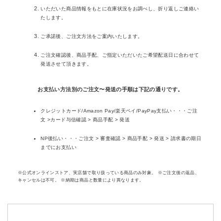
いただいた商品情報をもとに在庫状況をお調べし、折り返しご連絡い
たします。
ご承諾後、ご注文方法をご案内いたします。
ご注文確認後、商品手配、ご指定いただいたご希望配送日に合わせて
発送させて頂きます。
お支払い方法別のご注文〜発送の手順は下記の通りです。
クレジットカード/Amazon Pay/楽天ペイ/PayPay支払い・・・ご注
文 >カード与信確認 > 商品手配 > 発送
NP後払い・・・ご注文 > 審査確認 > 商品手配 > 発送 > 請求書の期日
までにお支払い
※公式オンラインストア、実店舗で取り扱っている商品のみ対象。 ※ご注文後の返品、
キャンセルは不可。 ※納期は商品と数量により異なります。