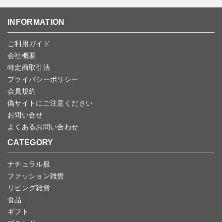
・NP後払い
ご注文商品の一部キャンセルは出来ませんので、ご注文を全てキャ
返品期限：商品到着後7営業日以内（土日祝を除く）に連絡・ご返
ゆうパケット全国一律：360円
ンセルしていただいた後、ご希望の商品のみ再度ご注文お願いしま
送いただいた場合のみ対応させていただきます。
INFORMATION
す。
こちら
よりご依頼ください。
予約商品など一部キャンセルが出来ない場合がございます。あらか
ご利用ガイド
じめご了承ください。
会社概要
特定商取引法
プライバシーポリシー
会員規約
偽サイトにご注意ください
お問い合せ
よくあるお問い合わせ
CATEGORY
ナチュラル服
ファッション雑貨
リビング雑貨
食品
ギフト