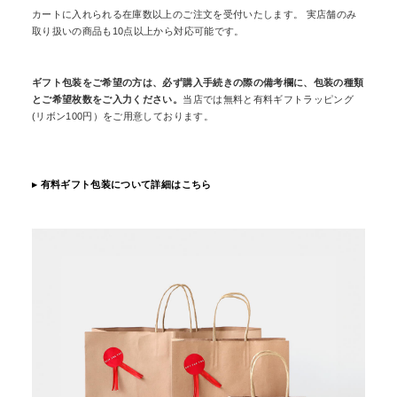
カートに入れられる在庫数以上のご注文を受付いたします。 実店舗のみ
リビング雑貨
取り扱いの商品も10点以上から対応可能です。
食品
ギフト包装をご希望の方は、必ず購入手続きの際の備考欄に、包装の種類
とご希望枚数をご入力ください。
当店では無料と有料ギフトラッピング
(リボン100円）をご用意しております。
ギフト
ブランド
▸ 有料ギフト包装について詳細はこちら
全ての商品
CONTENTS
特集
ご利用ガイド
お問い合わせ