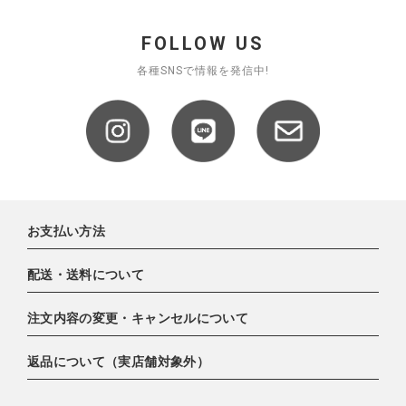
FOLLOW US
各種SNSで情報を発信中!
お支払い方法
配送・送料について
下記お支払い方法よりお選びいただけます。
・クレジットカード（VISA,mastercard,JCB,AMERICAN
注文内容の変更・キャンセルについて
EXPRESS,Diners Club）
配達業者：日本郵便
・amazonペイメント
ゆうパック 800円
返品について（実店舗対象外）
・PayPay
ご注文日当日から翌日のAM9:00までにご連絡頂いた場合はキャン
北海道：1,400円
・楽天ペイ
セルは可能です。
沖縄：1,400円