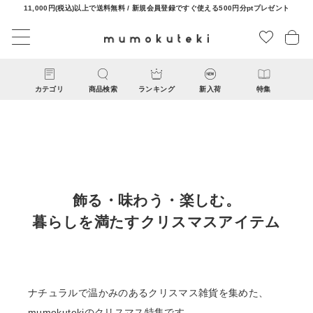
11,000円(税込)以上で送料無料 / 新規会員登録ですぐ使える500円分ptプレゼント
カテゴリ
商品検索
ランキング
新入荷
特集
飾る・味わう・楽しむ。
暮らしを満たすクリスマスアイテム
CATEGORY
ナチュラル服
ナチュラルで温かみのあるクリスマス雑貨を集めた、
ファッション雑貨
mumokutekiのクリスマス特集です。