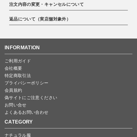
注文内容の変更・キャンセルについて
EXPRESS,Diners Club）
配達業者：日本郵便
・amazonペイメント
ゆうパック 800円
返品について（実店舗対象外）
・PayPay
ご注文日当日から翌日のAM9:00までにご連絡頂いた場合はキャン
北海道：1,400円
・楽天ペイ
セルは可能です。
沖縄：1,400円
・NP後払い
ご注文商品の一部キャンセルは出来ませんので、ご注文を全てキャ
返品期限：商品到着後7営業日以内（土日祝を除く）に連絡・ご返
ゆうパケット全国一律：360円
ンセルしていただいた後、ご希望の商品のみ再度ご注文お願いしま
送いただいた場合のみ対応させていただきます。
INFORMATION
す。
こちら
よりご依頼ください。
予約商品など一部キャンセルが出来ない場合がございます。あらか
ご利用ガイド
じめご了承ください。
会社概要
特定商取引法
プライバシーポリシー
会員規約
偽サイトにご注意ください
お問い合せ
よくあるお問い合わせ
CATEGORY
ナチュラル服