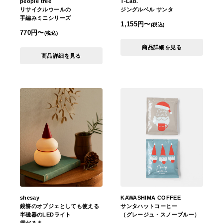
people tree
T-Lab.
リサイクルウールの
ジングルベル サンタ
手編みミニシリーズ
1,155円〜
(税込)
770円〜
(税込)
商品詳細を見る
商品詳細を見る
shesay
KAWASHIMA COFFEE
鏡餅のオブジェとしても使える
サンタハットコーヒー
半磁器のLEDライト
（グレージュ・スノーブルー）