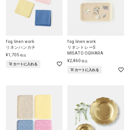
全ての商品
CONTENTS
特集
fog linen work
fog linen work
ご利用ガイド
リネンハンカチ
リネントレーS
MISATO OGIHARA
お問い合わせ
¥
1,705
税込
¥
2,860
税込
カートに入れる
ショップリスト
カートに入れる