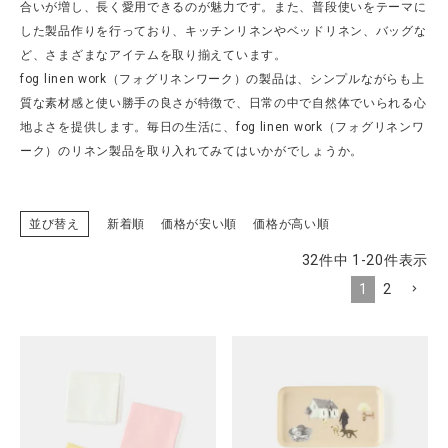
合いが増し、長く愛用できるのが魅力です。また、普段使いをテーマに
した製品作りを行っており、キッチンリネンやベッドリネン、バッグな
ど、さまざまなアイテムを取り揃えています。
fog linen work（フォグリネンワーク）の製品は、シンプルながらも上
CATEGORY
質な素材感と使い勝手の良さが特徴で、日常の中で自然体でいられる心
地よさを提供します。毎日の生活に、fog linen work（フォグリネンワ
ナチュラル服
ーク）のリネン製品を取り入れてみてはいかがでしょうか。
ファッション雑貨
並び替え
新着順
価格が安い順
価格が高い順
生活雑貨
32
件中
1
-
20
件表示
1
2
食品
ギフト
ブランド