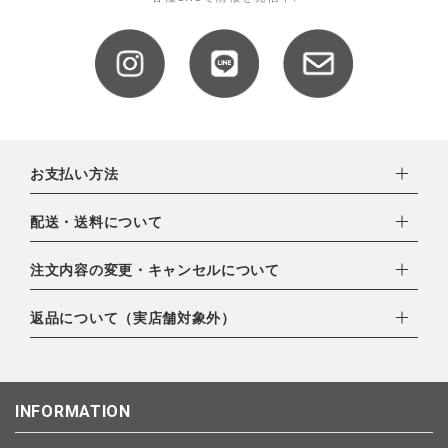
お支払い方法
下記お支払い方法よりお選びいただけます。
配送・送料について
・クレジットカード（VISA,mastercard,JCB,AMERICAN
EXPRESS,Diners Club）
配達業者：日本郵便
注文内容の変更・キャンセルについて
・amazonペイメント
ゆうパック：800円
・楽天ペイ
ご注文日当日から翌日のAM9:00までにご連絡頂いた場合はキャ
返品について（実店舗対象外）
北海道：1,400円
・PayPay
ンセルは可能です。
沖縄：1,400円
・NP後払い
ご注文商品の一部キャンセルは出来ませんので、ご注文を全てキ
返品期限：商品到着後7営業日以内（土日祝を除く）に連絡・ご
ゆうパケット全国一律：360円
ャンセルしていただいた後、ご希望の商品のみ再度ご注文お願い
返送いただいた場合のみ対応させていただきます。
INFORMATION
します。
こちら
よりご依頼ください。
予約商品など一部キャンセルが出来ない場合がございます。あら