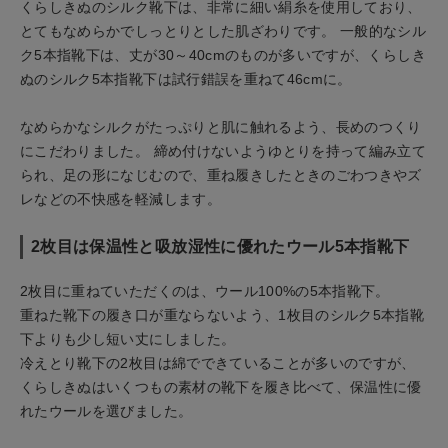
くらしきぬのシルク靴下は、非常に細い絹糸を使用しており、
とてもなめらかでしっとりとした肌ざわりです。 一般的なシル
ク5本指靴下は、丈が30～40cmのものが多いですが、くらしき
ぬのシルク5本指靴下は試行錯誤を重ねて46cmに。
なめらかなシルクがたっぷりと肌に触れるよう、長めのつくり
にこだわりました。 締め付けないようゆとりを持って編み立て
られ、足の形になじむので、重ね履きしたときのごわつきやズ
レなどの不快感を軽減します。
2枚目は保温性と吸放湿性に優れたウール5本指靴下
2枚目に重ねていただくのは、ウール100%の5本指靴下。
重ねた靴下の履き口が重ならないよう、1枚目のシルク5本指靴
下よりも少し短い丈にしました。
冷えとり靴下の2枚目は綿でできていることが多いのですが、
くらしきぬはいくつもの素材の靴下を履き比べて、保温性に優
れたウールを選びました。