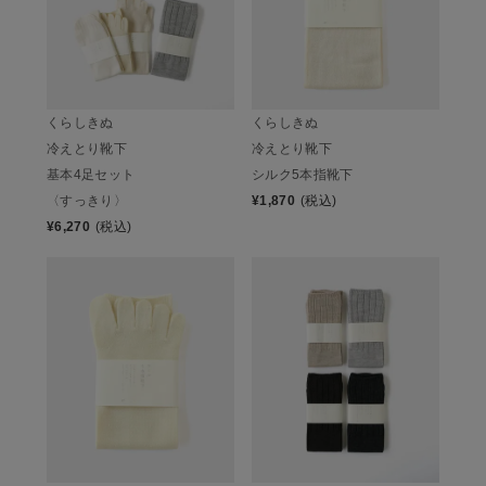
くらしきぬ
くらしきぬ
冷えとり靴下
冷えとり靴下
基本4足セット
シルク5本指靴下
〈すっきり〉
¥
1,870
(税込)
¥
6,270
(税込)