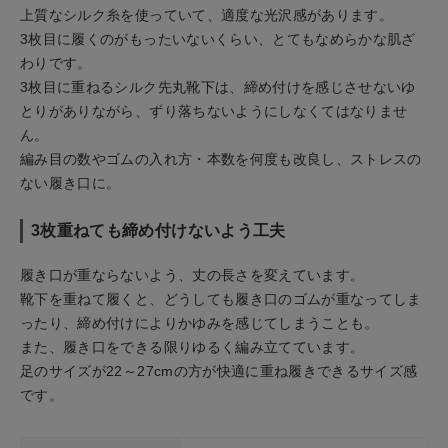
上質なシルク糸を使っていて、適度な光沢感があります。
3枚目に履くのがもったいないくらい、とてもなめらかな肌ざ
わりです。
3枚目に重ねるシルク先丸靴下は、締め付けを感じさせないゆ
とりがありながら、ずり落ちないようにしなくてはなりませ
ん。
編み目の数やゴムの入れ方・本数を何度も改良し、ストレスの
ない履き口に。
3枚重ねても締め付けないよう工夫
履き口が重ならないよう、丈の長さを変えています。
靴下を重ねて履くと、どうしても履き口のゴムが重なってしま
ったり、締め付けによりかゆみを感じてしまうことも。
また、履き口をできる限りゆるく編み立てています。
足のサイズが22～27cmの方が快適に重ね履きできるサイズ感
です。