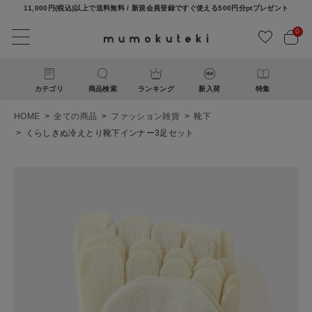
11,000円(税込)以上で送料無料 / 新規会員登録ですぐ使える500円分ptプレゼント
0
カテゴリ
商品検索
ランキング
新入荷
特集
HOME
全ての商品
ファッション雑貨
靴下
くらしきぬ冷えとり靴下インナー3足セット
ACCOUNT MENU
ようこそ ゲスト 様
ログイン
新規会員登録