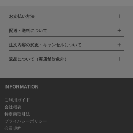
お支払い方法
配送・送料について
下記お支払い方法よりお選びいただけます。
・クレジットカード（VISA,mastercard,JCB,AMERICAN
EXPRESS,Diners Club）
注文内容の変更・キャンセルについて
配達業者：日本郵便
・amazonペイメント
・楽天ペイ
ゆうパック：800円
返品について（実店舗対象外）
・PayPay
北海道：1,400円
ご注文日当日から翌日のAM9:00までにご連絡頂いた場合はキャン
・NP後払い
沖縄：1,400円
セルは可能です。
ゆうパケット全国一律：360円
ご注文商品の一部キャンセルは出来ませんので、ご注文を全てキャ
返品期限：商品到着後7営業日以内（土日祝を除く）に連絡・ご返
ンセルしていただいた後、ご希望の商品のみ再度ご注文お願いしま
送いただいた場合のみ対応させていただきます。
す。
こちら
よりご依頼ください。
INFORMATION
予約商品など一部キャンセルが出来ない場合がございます。あらか
じめご了承ください。
ご利用ガイド
会社概要
特定商取引法
プライバシーポリシー
会員規約