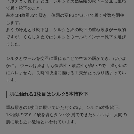
「冷えとり靴下」とは、シルクと天然繊維の靴下を交互に重ね
て履く靴下のこと。
ショップリスト
基本は4枚重ねて履き、体調の変化に合わせて履く枚数を調整
します。
多くの冷えとり靴下は、シルクと綿の靴下の重ね履きが一般的
ですが、くらしきぬではシルクとウールのインナー靴下を選び
ました。
シルクとウールを交互に重ねることで空気の層ができ、ぽかぽ
かに。 ウールは綿よりも保温性・放湿性が高いので、温かいの
にムレません。長時間快適に履ける工夫がたっぷり詰まってい
ます。
肌に触れる1枚目はシルク5本指靴下
重ね履きの1枚目に履いていただくのは、シルク5本指靴下。
18種類のアミノ酸を含むタンパク質でできたシルクは、人間の
肌に最も近い繊維といわれています。