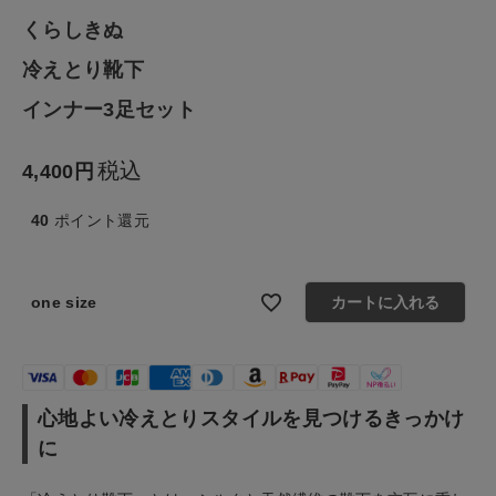
ファッション雑貨
くらしきぬ
冷えとり靴下
生活雑貨
インナー3足セット
食品
税込
4,400
ギフト
40
ポイント還元
ブランド
one size
カートに入れる
全ての商品
CONTENTS
特集
心地よい冷えとりスタイルを見つけるきっかけ
に
ご利用ガイド
お問い合わせ