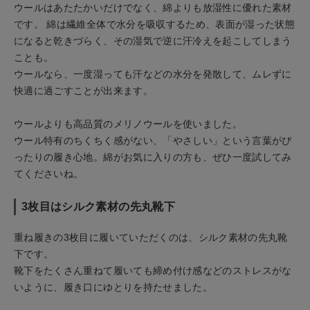
ウールはあたたかいだけでなく、綿よりも放湿性に優れた素材
です。 綿は繊維全体で水分を吸収するため、表面が湿った状態
になると乾きづらく、その湿気で逆に汗冷えを起こしてしまう
ことも。
ウールなら、一度湿っても汗などの水分を発散して、ムレずに
快適に過ごすことが出来ます。
ウールよりも高品質のメリノウールを使いました。
ウール特有のちくちく感がない、「やさしい」という言葉がぴ
ったりの履き心地。綿がお気に入りの方も、ぜひ一度試してみ
てくださいね。
3枚目はシルク素材の先丸靴下
重ね履きの3枚目に履いていただくのは、シルク素材の先丸靴
下です。
靴下をたくさん重ねて履いても締め付け感などのストレスがな
いように、履き口にゆとりを持たせました。