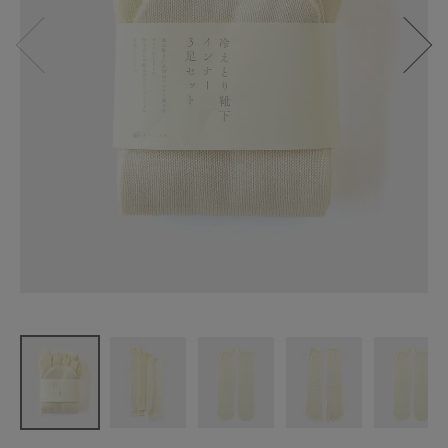
くらしきぬ
冷えとり靴
下
インナー3足
セット
¥
4,400
(税込)
CATEGORY
ナチュラル服