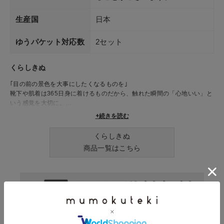
生産国
日本
ゆうパケット対応数
2セット
くらしきぬ
｢目の前の景色を大事にしたくなるものを｣
靴下や肌着は365日身に着けるものだから、触れた瞬間の「心地いい」と
いう感覚を大切に。
せわしない日常の中で、体だけでなく心もふわっと温まるものをお届けし
+続きを読む
ます。
くらしきぬ
商品一覧はこちら