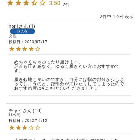
3.50
2
2
件中
1
-
2
件表示
hor1
1
購入者
女性
投稿日
2023/07/17
めちゃくちゃゆったり履けます。

足首も圧迫感なく、ゆるく履きたい方におすすめで
す。

履き心地も良いのですが、自分には指の部分が少し余
ってしまうのと、踵部分がズレたりしてしまったので
おすすめ度は4にさせていただきました。
チャイ
10
非公開
投稿日
2022/10/12