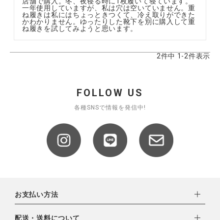
店舗で購入。冬、夜寝る時に1枚履いて寝ています。
一年使用していますが、私は穴は空いていません。重
ね履きは私にはちょっときつくて、冷え取りができた
かわかりません。ゆったりした靴下を別に購入して重
ね履きを試してみようと思います。
2
件中
1
-
2
件表示
FOLLOW US
各種SNSで情報を発信中!
お支払い方法
下記お支払い方法よりお選びいただけます。
配送・送料について