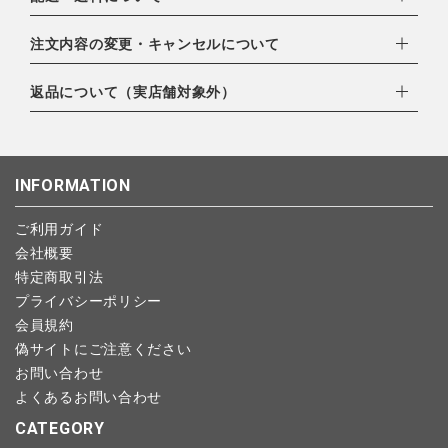
・クレジットカード（VISA,mastercard,JCB,AMERICAN
EXPRESS,Diners Club）
配達業者：日本郵便
注文内容の変更・キャンセルについて
・amazonペイメント
ゆうパック：800円
・楽天ペイ
ご注文日当日から翌日のAM9:00までにご連絡頂いた場合はキャ
返品について（実店舗対象外）
北海道：1,400円
・PayPay
ンセルは可能です。
沖縄：1,400円
・NP後払い
ご注文商品の一部キャンセルは出来ませんので、ご注文を全てキ
返品期限：商品到着後7営業日以内（土日祝を除く）に連絡・ご
ゆうパケット全国一律：360円
ャンセルしていただいた後、ご希望の商品のみ再度ご注文お願い
返送いただいた場合のみ対応させていただきます。
INFORMATION
します。
こちら
よりご依頼ください。
予約商品など一部キャンセルが出来ない場合がございます。あら
ご利用ガイド
かじめご了承ください。
会社概要
特定商取引法
プライバシーポリシー
会員規約
偽サイトにご注意ください
お問い合わせ
よくあるお問い合わせ
CATEGORY