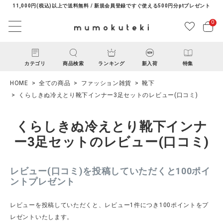
11,000円(税込)以上で送料無料 / 新規会員登録ですぐ使える500円分ptプレゼント
0
カテゴリ
商品検索
ランキング
新入荷
特集
HOME
全ての商品
ファッション雑貨
靴下
くらしきぬ冷えとり靴下インナー3足セットのレビュー(口コミ)
くらしきぬ冷えとり靴下インナ
ー3足セットのレビュー(口コミ)
ACCOUNT MENU
レビュー(口コミ)を投稿していただくと100ポイ
ようこそ ゲスト 様
ントプレゼント
ログイン
新規会員登録
レビューを投稿していただくと、レビュー1件につき100ポイントをプ
レゼントいたします。