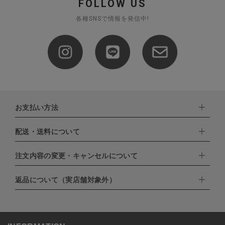
FOLLOW US
各種SNSで情報を発信中!
お支払い方法
配送・送料について
下記お支払い方法よりお選びいただけます。
・クレジットカード（VISA,mastercard,JCB,AMERICAN
EXPRESS,Diners Club）
注文内容の変更・キャンセルについて
配達業者：日本郵便
・amazonペイメント
・楽天ペイ
ゆうパック：800円
返品について（実店舗対象外）
・PayPay
北海道：1,400円
ご注文日当日から翌日のAM9:00までにご連絡頂いた場合はキャン
・NP後払い
沖縄：1,400円
セルは可能です。
ゆうパケット全国一律：360円
ご注文商品の一部キャンセルは出来ませんので、ご注文を全てキャ
返品期限：商品到着後7営業日以内（土日祝を除く）に連絡・ご返
ンセルしていただいた後、ご希望の商品のみ再度ご注文お願いしま
送いただいた場合のみ対応させていただきます。
す。