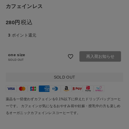
カフェインレス
ナチュラル服
税込
280
ファッション雑貨
3
ポイント還元
生活雑貨
食品
one size
再入荷お知らせ
SOLD OUT
ギフト
SOLD OUT
ブランド
薬品を一切使わずカフェインを0.1%以下に抑えたドリップバッグコーヒ
全ての商品
ーです。 カフェインが気になるおやすみ前や妊娠・授乳中の方も楽しめ
るオーガニックカフェインレスコーヒーです。
CONTENTS
特集