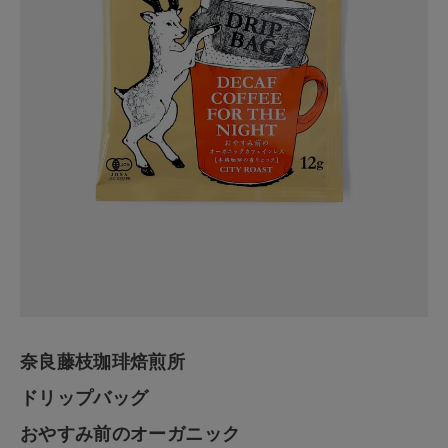
奈良藤枝珈
琲焙煎所
ドリップバ
ッグ
おやすみ前
のオーガニ
ック
カフェイン
レス
奈良藤枝珈琲焙煎所
¥
280
(税込)
ドリップバッグ
CATEGORY
おやすみ前のオーガニック