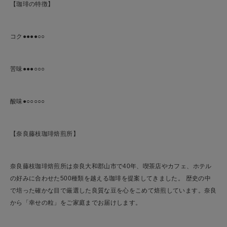
【珈琲の特徴】
ご利用ガイド
お問い合わせ
コク●●●●○○
ショップリスト
苦味●●●○○○
酸味●○○○○○
【奈良藤枝珈琲焙煎所】
奈良藤枝珈琲焙煎所は奈良大和郡山市で40年、喫茶店やカフェ、ホテル
の好みに合わせた500種類を越える珈琲を提案してきました。 歴史の中
で培った確かな目で厳選した良質な豆を心をこめて焙煎しています。奈良
から「幸せの粒」をご家庭までお届けします。