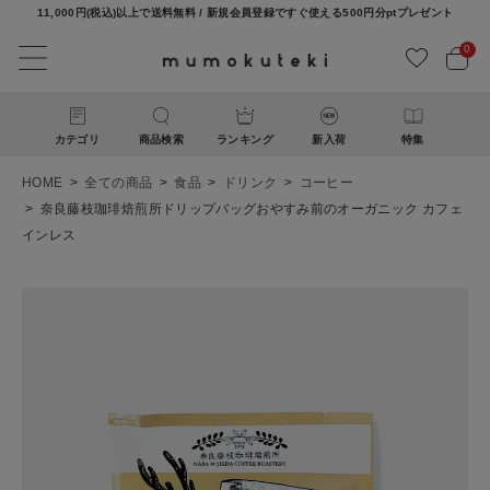
11,000円(税込)以上で送料無料 / 新規会員登録ですぐ使える500円分ptプレゼント
0
カテゴリ
商品検索
ランキング
新入荷
特集
HOME
全ての商品
食品
ドリンク
コーヒー
奈良藤枝珈琲焙煎所ドリップバッグおやすみ前のオーガニック カフェ
インレス
ACCOUNT MENU
ようこそ ゲスト 様
ログイン
新規会員登録