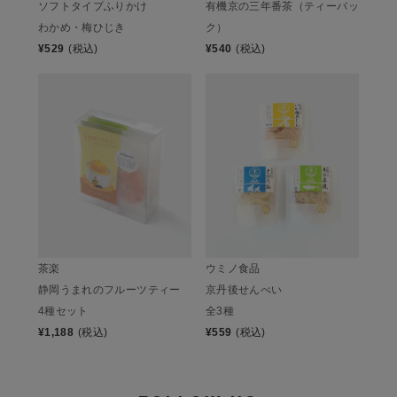
ソフトタイプふりかけ
有機京の三年番茶（ティーバッ
わかめ・梅ひじき
ク）
¥
529
(税込)
¥
540
(税込)
茶楽
ウミノ食品
静岡うまれのフルーツティー
京丹後せんべい
4種セット
全3種
¥
1,188
(税込)
¥
559
(税込)