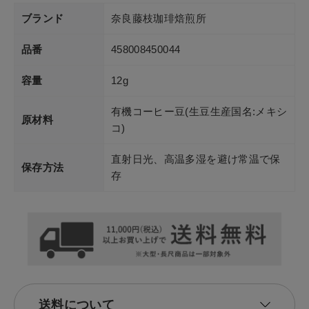
ブランド
奈良藤枝珈琲焙煎所
品番
458008450044
容量
12g
有機コーヒー豆(生豆生産国名:メキシ
原材料
コ)
直射日光、高温多湿を避け常温で保
保存方法
存
送料について