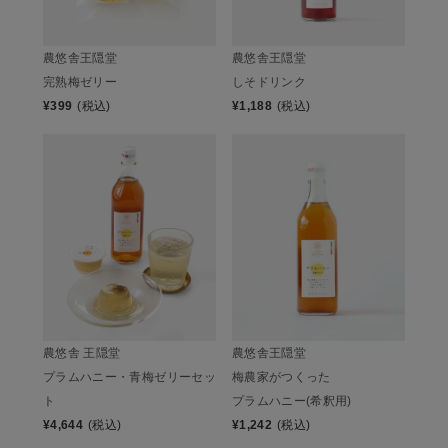
農悠舎王隠堂
農悠舎王隠堂
完熟梅ゼリー
しそドリンク
¥
399
(税込)
¥
1,188
(税込)
農悠舎 王隠堂
農悠舎王隠堂
プラムハニー・青梅ゼリーセッ
梅農家がつくった
ト
プラムハニー(希釈用)
¥
4,644
(税込)
¥
1,242
(税込)