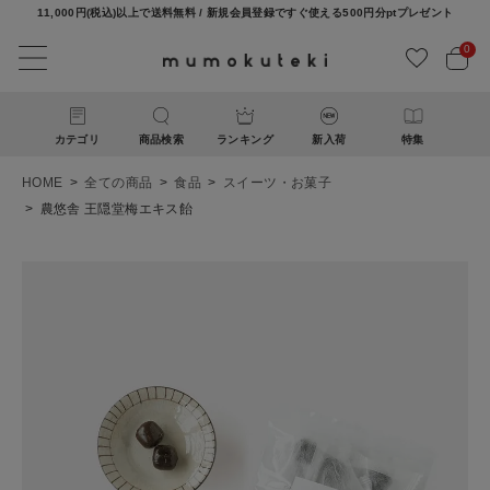
11,000円(税込)以上で送料無料 / 新規会員登録ですぐ使える500円分ptプレゼント
0
カテゴリ
商品検索
ランキング
新入荷
特集
HOME
全ての商品
食品
スイーツ・お菓子
農悠舎 王隠堂梅エキス飴
ACCOUNT MENU
ようこそ ゲスト 様
ログイン
新規会員登録