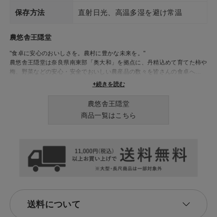
保存方法
直射日光、高温多湿を避け常温
農悠舎王隠堂
"食卓に安心のおいしさを。農村に豊かな未来を。"
農悠舎王隠堂は奈良県南東部「奥大和」を拠点に、丹精込めて育てた柿や
梅、野菜などの安心・安全でおいしい農産品の数々を皆さんの食卓へお届
けするともに、活動する全国の生産者らと力を合わせ、日本の食と農のあ
+続きを読む
るべき姿を創造します。
農悠舎王隠堂
商品一覧はこちら
送料について