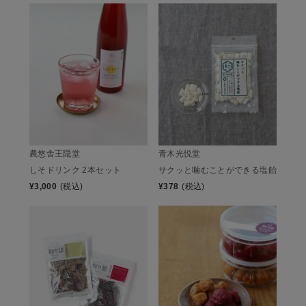
農悠舎王隠堂
青木光悦堂
しそドリンク 2本セット
サクッと噛むことができる塩飴
¥
3,000
(税込)
¥
378
(税込)