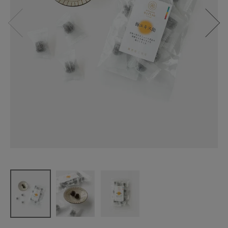
農悠舎 王隠
堂
梅エキス飴
¥
420
(税込)
CATEGORY
ナチュラル服
ファッション雑貨
生活雑貨