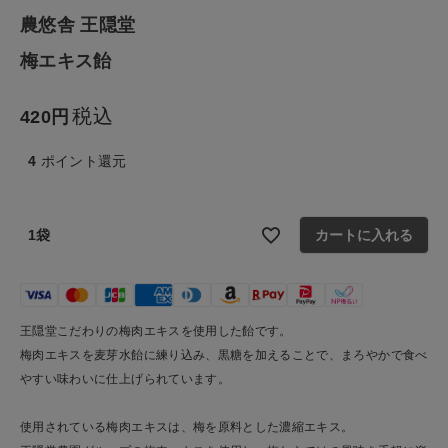
農悠舎 王隠堂
食品
梅エキス飴
ギフト
税込
420
ブランド
4
ポイント還元
全ての商品
1袋
カートに入れる
CONTENTS
特集
王隠堂こだわりの梅肉エキスを使用した飴です。
ご利用ガイド
梅肉エキスを麦芽水飴に練り込み、黒糖を加えることで、まろやかで食べ
お問い合わせ
やすい味わいに仕上げられています。
ショップリスト
使用されている梅肉エキスは、梅を原料とした濃縮エキス。