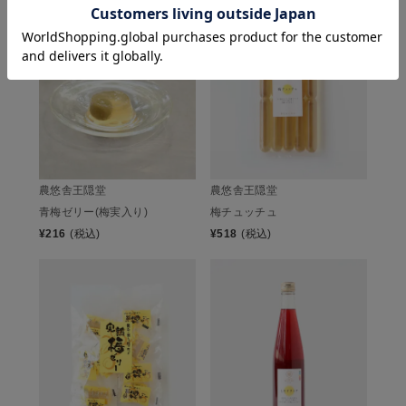
農悠舎王隠堂
農悠舎王隠堂
青梅ゼリー(梅実入り)
梅チュッチュ
¥
216
(税込)
¥
518
(税込)