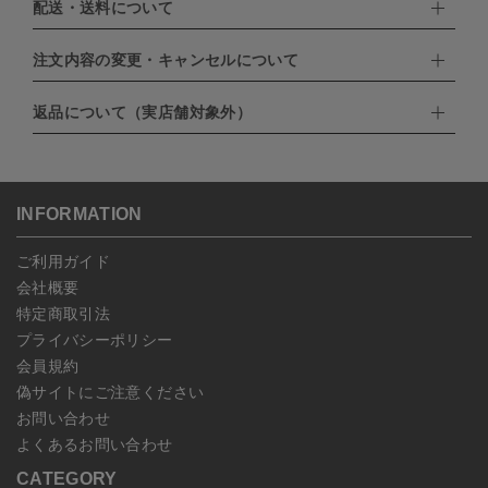
配送・送料について
下記お支払い方法よりお選びいただけます。
・クレジットカード（VISA,mastercard,JCB,AMERICAN
EXPRESS,Diners Club）
注文内容の変更・キャンセルについて
配達業者：日本郵便
・amazonペイメント
・楽天ペイ
ゆうパック：800円
返品について（実店舗対象外）
・PayPay
北海道：1,400円
ご注文日当日から翌日のAM9:00までにご連絡頂いた場合はキャン
・NP後払い
沖縄：1,400円
セルは可能です。
ゆうパケット全国一律：360円
ご注文商品の一部キャンセルは出来ませんので、ご注文を全てキャ
返品期限：商品到着後7営業日以内（土日祝を除く）に連絡・ご返
ンセルしていただいた後、ご希望の商品のみ再度ご注文お願いしま
送いただいた場合のみ対応させていただきます。
す。
こちら
よりご依頼ください。
INFORMATION
予約商品など一部キャンセルが出来ない場合がございます。あらか
じめご了承ください。
ご利用ガイド
会社概要
特定商取引法
プライバシーポリシー
会員規約
偽サイトにご注意ください
お問い合わせ
よくあるお問い合わせ
CATEGORY