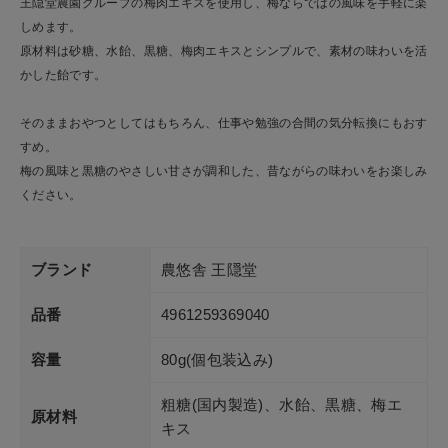
王隠堂農園グループの梅肉エキスを使用し、梅ならではの風味を手軽に楽
しめます。
原材料は砂糖、水飴、黒糖、梅肉エキスとシンプルで、素材の味わいを活
かした飴です。
そのままおやつとしてはもちろん、仕事や勉強の合間の気分転換にもおす
すめ。
梅の風味と黒糖のやさしい甘さが調和した、昔ながらの味わいをお楽しみ
ください。
ブランド
農悠舎 王隠堂
品番
4961259369040
容量
80g(個包装込み)
粗糖(国内製造)、水飴、黒糖、梅エ
原材料
キス