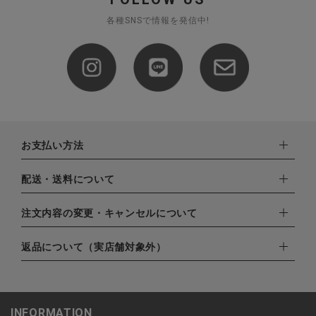
各種SNSで情報を発信中!
お支払い方法
下記お支払い方法よりお選びいただけます。
配送・送料について
・クレジットカード（VISA,mastercard,JCB,AMERICAN
EXPRESS,Diners Club）
配達業者：日本郵便
注文内容の変更・キャンセルについて
・amazonペイメント
ゆうパック：800円
・楽天ペイ
ご注文日当日から翌日のAM9:00までにご連絡頂いた場合はキャ
返品について（実店舗対象外）
北海道：1,400円
・PayPay
ンセルは可能です。
沖縄：1,400円
・NP後払い
ご注文商品の一部キャンセルは出来ませんので、ご注文を全てキ
返品期限：商品到着後7営業日以内（土日祝を除く）に連絡・ご
ゆうパケット全国一律：360円
ャンセルしていただいた後、ご希望の商品のみ再度ご注文お願い
返送いただいた場合のみ対応させていただきます。
INFORMATION
します。
こちら
よりご依頼ください。