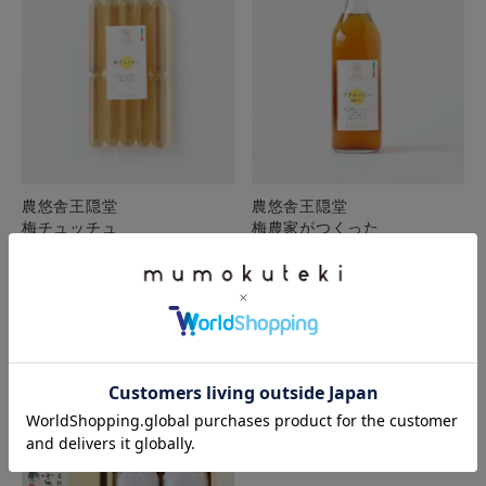
農悠舎王隠堂
農悠舎王隠堂
梅チュッチュ
梅農家がつくった
プラムハニー(希釈用)
¥
518
税込
¥
1,242
税込
カートに入れる
カートに入れる