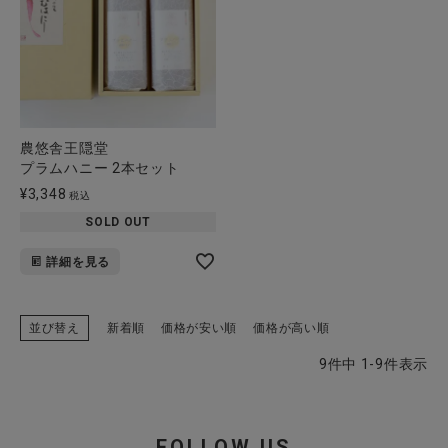
農悠舎王隠堂
プラムハニー 2本セット
¥
3,348
税込
SOLD OUT
詳細を見る
並び替え
新着順
価格が安い順
価格が高い順
9
件中
1
-
9
件表示
FOLLOW US