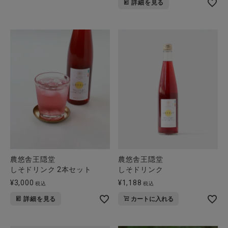
詳細を見る
全ての商品
CONTENTS
特集
ご利用ガイド
お問い合わせ
ショップリスト
農悠舎王隠堂
農悠舎王隠堂
しそドリンク 2本セット
しそドリンク
¥
3,000
¥
1,188
税込
税込
詳細を見る
カートに入れる