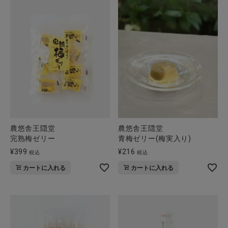
農悠舎王隠堂
農悠舎王隠堂
完熟梅ゼリー
青梅ゼリー(梅実入り)
¥
399
¥
216
税込
税込
カートに入れる
カートに入れる