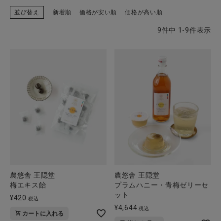
並び替え
新着順
価格が安い順
価格が高い順
9
件中
1
-
9
件表示
CATEGORY
ナチュラル服
ファッション雑貨
生活雑貨
食品
農悠舎 王隠堂
農悠舎 王隠堂
ギフト
梅エキス飴
プラムハニー・青梅ゼリーセ
ット
¥
420
税込
ブランド
¥
4,644
税込
カートに入れる