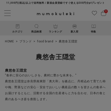
11,000円(税込)以上で送料無料 / 新規会員登録ですぐ使える500円分ptプレゼント
0
カテゴリ
商品検索
ランキング
新入荷
特集
HOME
ブランド
food brand
農悠舎王隠堂
農悠舎王隠堂
農悠舎王隠堂
"食卓に安心のおいしさを。農村に豊かな未来を。"
ACCOUNT MENU
農悠舎王隠堂は奈良県南東部「奥大和」を拠点に、丹精込めて育てた柿
ようこそ ゲスト 様
や梅、野菜などの安心・安全でおいしい農産品の数々を皆さんの食卓へ
お届けするともに、活動する全国の生産者らと力を合わせ、日本の食と
農のあるべき姿を創造します。
ログイン
新規会員登録