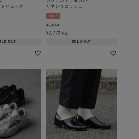
な
シンプルで丁度良い
ットリュック
リネンサコッシュ
SALE
¥
3,960
¥
2,772
税込
OLD OUT
SOLD OUT