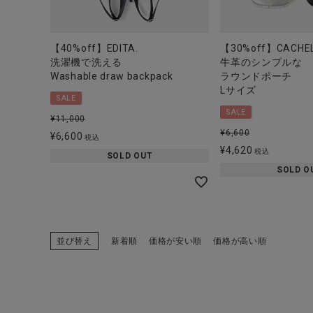
【40%off】EDITA.
【30%off】CACHEL
洗濯機で洗える
牛革のシンプルな
Washable draw backpack
ラウンドポーチ
Lサイズ
SALE
SALE
¥
11,000
¥
6,600
¥
6,600
税込
¥
4,620
税込
SOLD OUT
SOLD O
並び替え
新着順
価格が安い順
価格が高い順