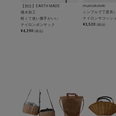
ブランド
mumokuteki
【別注】EARTH MADE
シンプルで丁度良
撥水加工
全ての商品
ナイロンサコッシ
軽くて使い勝手がいい
¥
3,520
ナイロンボンサック
(税込)
CONTENTS
¥
4,290
(税込)
特集
ご利用ガイド
お問い合わせ
ショップリスト