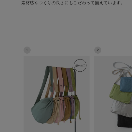
素材感やつくりの良さにもこだわって揃えています。
CATEGORY
1
2
ナチュラル服
ファッション雑貨
生活雑貨
食品
ギフト