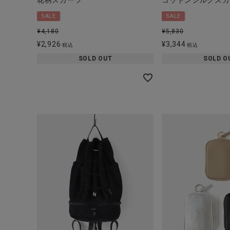
花柄スカーフ
コットンシルクスカ
SALE
SALE
¥
4,180
¥
5,830
¥
2,926
¥
3,344
税込
税込
SOLD OUT
SOLD O