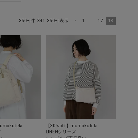
1
…
17
18
350
件中
341
-
350
件表示
mokuteki
【30%off】mumokuteki
ズ
LINENシリーズ