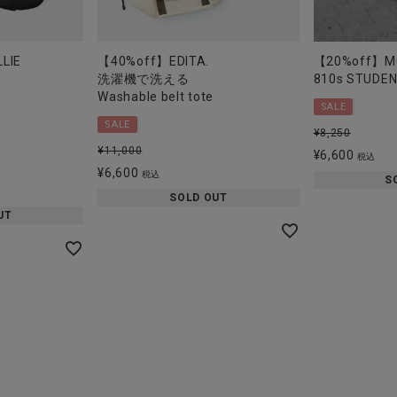
LIE
【40%off】EDITA.
【20%off】M
洗濯機で洗える
810s STUDE
Washable belt tote
SALE
SALE
¥
8,250
¥
11,000
¥
6,600
税込
¥
6,600
税込
S
SOLD OUT
UT