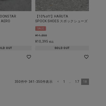
OONSTAR
【10%off】HARUTA
N AERO
SPOCK SHOES スポックシューズ
SALE
¥
11,550
¥
10,395
税込
OLD OUT
SOLD OUT
1
…
17
18
350
件中
341
-
350
件表示