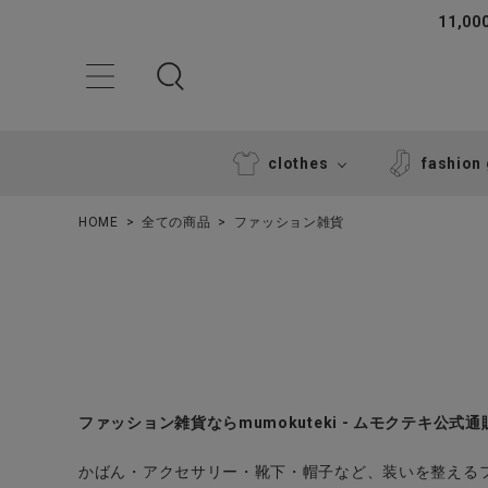
11,
clothes
fashion
HOME
全ての商品
ファッション雑貨
ACCOUNT MENU
ファッション雑貨ならmumokuteki - ムモクテキ公式
ようこそ ゲスト 様
かばん・アクセサリー・靴下・帽子など、装いを整える
ログイン
新規会員登録