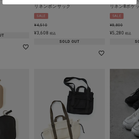
ーフ
軽くて使い勝手がいい
軽くて多収納
リネンボンサック
リネン8ポケ
SALE
SALE
¥
4,510
¥
8,800
¥
3,608
¥
5,280
税込
税込
UT
SOLD OUT
S