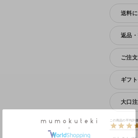
送料に
返品・
ご注文
ギフト
大口注