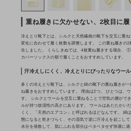
ファッション雑貨
重ね履きに欠かせない、2枚目に履
生活雑貨
冷えとり靴下とは、シルクと天然繊維の靴下を交互に重ね
変化に合わせて履く枚数を調整します。 この重ね履きの2
食品
生しました。 くらしきぬでは、4枚重ね履きする場合、 
カバーソックスの順で履くことをおすすめしています。
ギフト
汗冷えしにくく、冷えとりにぴったりなウール
ブランド
多くの冷えとり靴下は、シルクと綿の靴下の重ね履きが一
ね履きをおすすめしています。 理由は2つ。 ひとつは、
全ての商品
す。 シルクとウールを交互に重ねることで空気の層がで
ルが持つ放湿性の高さにあります。 ウールはあたたかい
CONTENTS
くく、「天然のエアコン」と呼ばれるほどなんです。 綿
特集
態になると乾きづらく、その湿気で逆に汗冷えを起こして
水分を発散して、肌にふれる部分はベタベタせず快適に過
ご利用ガイド