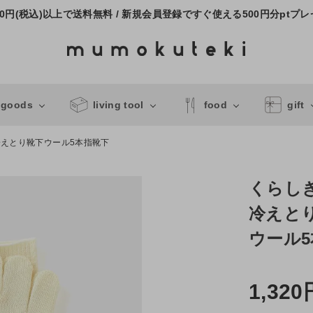
000円(税込)以上で送料無料 / 新規会員登録ですぐ使える500円分ptプ
 goods
living tool
food
gift
えとり靴下ウール5本指靴下
くらし
冷えと
ウール
1,320