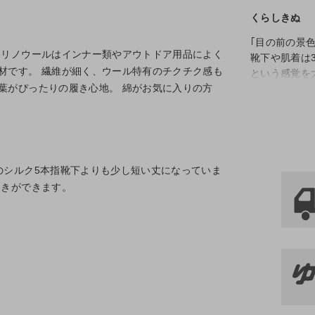
くらしきぬ
｢目の前の景
メリノウールはインナー類やアウトドア用品によく
靴下や肌着は
材です。 繊維が細く、ウール特有のチクチク感も
という感覚を
葉がぴったりの履き心地。 綿がお気に入りの方
せわしない日
します。
のシルク5本指靴下よりも少し短い丈になっていま
履きができます。