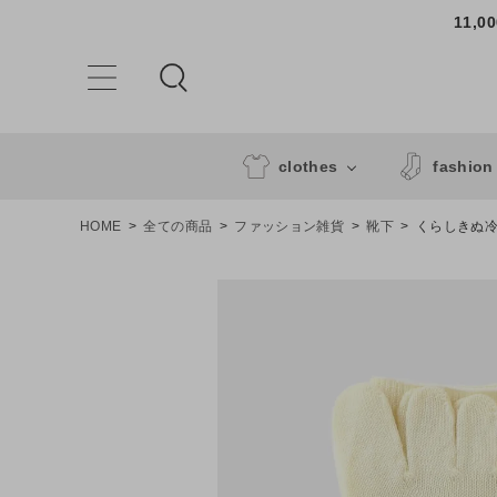
11,
clothes
fashion
HOME
全ての商品
ファッション雑貨
靴下
くらしきぬ冷
ACCOUNT MENU
ようこそ ゲスト 様