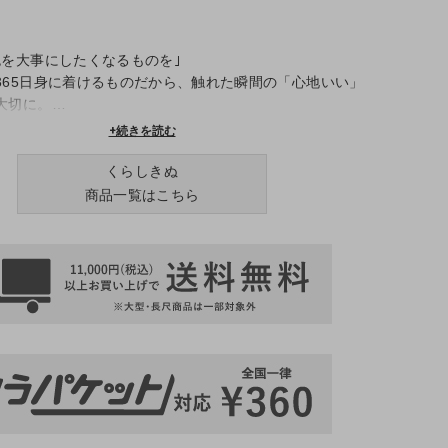
色を大事にしたくなるものを｣
365日身に着けるものだから、触れた瞬間の「心地いい」
大切に。
常の中で、体だけでなく心もふわっと温まるものをお届け
+続きを読む
くらしきぬ
商品一覧はこちら