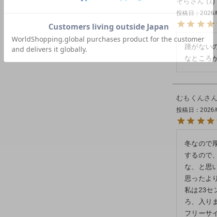
そら
1
投稿日
2026/
踵がない
なところ
むもくん
投稿日
2026/
冬なので
するので
な、と思
思ったよ
私は23
ろ、入りま
フリーサ