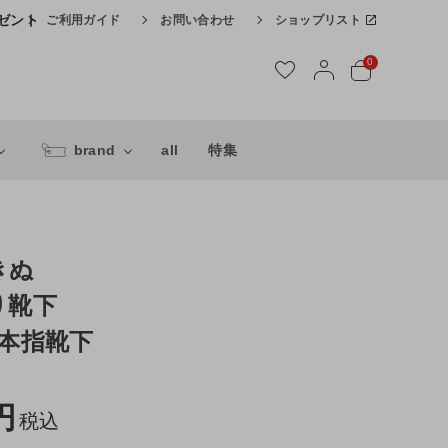
レゼント
ご利用ガイド
お問い合わせ
ショップリスト
0
brand
all
特集
きぬ
り靴下
5本指靴下
税込