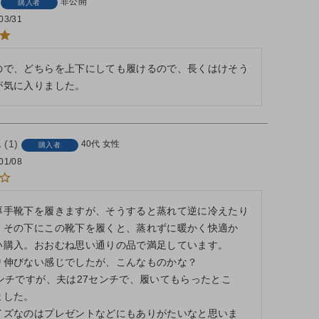
非公開
購入者
03/31
ので、どちらを上下にしても履けるので、長くはけそう
が気に入りました。
1
40代
女性
購入者
01/08
厚手靴下を履きますが、そうすると蒸れて逆に冷えたり
、その下にこの靴下を履くと、蒸れずに暖かく快適か
い購入。おおむね思い通りの品で満足しています。

り伸びない感じでしたが、こんなものかな？

センチですが、夫は27センチで、履いてもらったとこ
した。

イズなのはプレゼントなどにもありがたいなと思いま