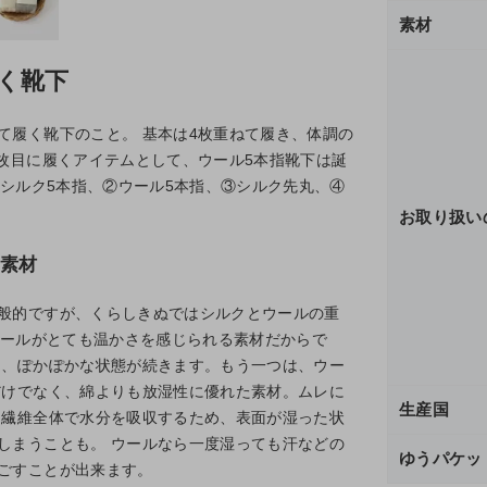
素材
く靴下
て履く靴下のこと。 基本は4枚重ねて履き、体調の
枚目に履くアイテムとして、ウール5本指靴下は誕
①シルク5本指、②ウール5本指、③シルク先丸、④
お取り扱い
素材
般的ですが、くらしきぬではシルクとウールの重
ウールがとても温かさを感じられる素材だからで
き、ぽかぽかな状態が続きます。もう一つは、ウー
だけでなく、綿よりも放湿性に優れた素材。ムレに
生産国
は繊維全体で水分を吸収するため、表面が湿った状
しまうことも。 ウールなら一度湿っても汗などの
ゆうパケッ
ごすことが出来ます。