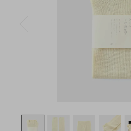
ログイン
新規会員登録
くらしきぬ
冷えとり靴
下
ウール5本
指靴下
¥
1,320
(税込)
CATEGORY
ナチュラル服