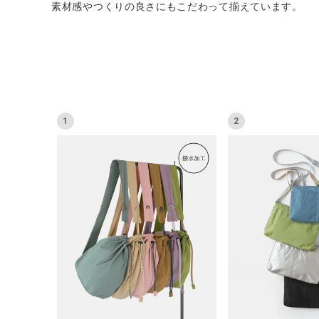
素材感やつくりの良さにもこだわって揃えています。
CATEGORY
1
2
ナチュラル服
ファッション雑貨
生活雑貨
食品
ギフト