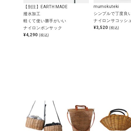
ブランド
mumokuteki
【別注】EARTH MADE
シンプルで丁度良
撥水加工
全ての商品
ナイロンサコッシ
軽くて使い勝手がいい
¥
3,520
ナイロンボンサック
(税込)
CONTENTS
¥
4,290
(税込)
特集
ご利用ガイド
お問い合わせ
ショップリスト