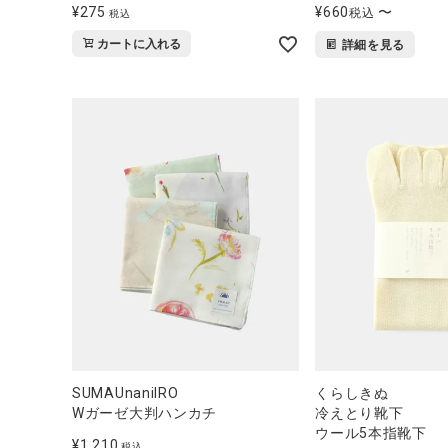
¥
275
¥
660
〜
税込
税込
カートに入れる
詳細を見る
SUMAUnaniIRO
くらしきぬ
Wガーゼ大判ハンカチ
冷えとり靴下
ウール5本指靴下
¥
1,210
税込