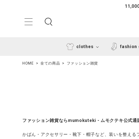
11,
clothes
fashion
HOME
全ての商品
ファッション雑貨
ACCOUNT MENU
ファッション雑貨ならmumokuteki - ムモクテキ公式
ようこそ ゲスト 様
かばん・アクセサリー・靴下・帽子など、装いを整える
ログイン
新規会員登録