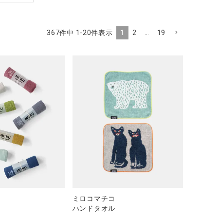
1
2
…
19
367
件中
1
-
20
件表示
ミロコマチコ
ハンドタオル