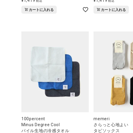
¥
1,419
¥
1,419
税込
税込
カートに入れる
カートに入れる
100percent
memeri
Minus Degree Cool
さらっと心地よい
パイル生地の冷感タオル
タビソックス