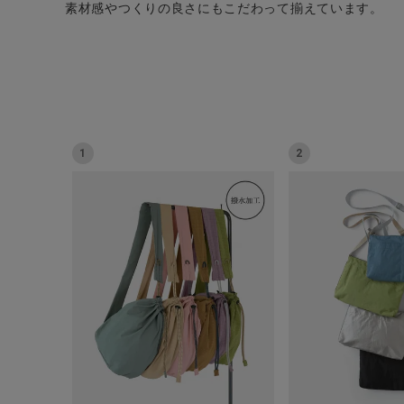
素材感やつくりの良さにもこだわって揃えています。
CATEGORY
1
2
ナチュラル服
ファッション雑貨
生活雑貨
食品
ギフト