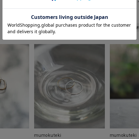
モチーフリングピアスB
モチーフリン
NEW
NEW
¥
2,750
¥
2,200
税込
税込
カートに入れる
カートに入
mumokuteki
mumokuteki