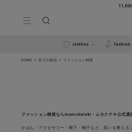
11,
clothes
fashion
HOME
全ての商品
ファッション雑貨
ACCOUNT MENU
ファッション雑貨ならmumokuteki - ムモクテキ公式
ようこそ ゲスト 様
かばん・アクセサリー・靴下・帽子など、装いを整える
ログイン
新規会員登録