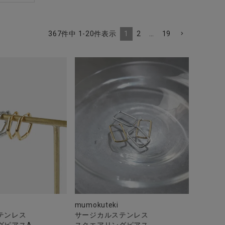
1
2
…
19
367
件中
1
-
20
件表示
mumokuteki
テンレス
サージカルステンレス