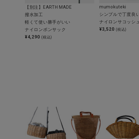
ブランド
mumokuteki
【別注】EARTH MADE
シンプルで丁度良
撥水加工
全ての商品
ナイロンサコッシ
軽くて使い勝手がいい
¥
3,520
ナイロンボンサック
(税込)
CONTENTS
¥
4,290
(税込)
特集
ご利用ガイド
お問い合わせ
ショップリスト