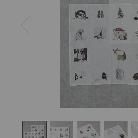
ログイン
新規会員登録
fog linen w
ork
Misato Ogi
hara
ハンカチ
¥
2,860
(税込)
CATEGORY
ナチュラル服