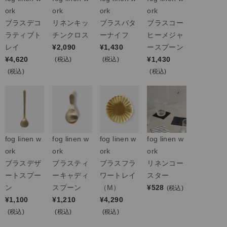
ork
ork
ork
ork
ブラスデコ
リネンキッ
ブラスバタ
ブラスコー
ラティブト
チンクロス
ーナイフ
ヒーメジャ
レイ
¥
2,090
¥
1,430
ースプーン
¥
4,620
¥
1,430
(税込)
(税込)
(税込)
(税込)
fog linen w
fog linen w
fog linen w
fog linen w
ork
ork
ork
ork
ブラスデザ
ブラスティ
ブラスフラ
リネンコー
ートスプー
ーキャディ
ワートレイ
スター
ン
スプーン
（M）
¥
528
(税込)
¥
1,100
¥
1,210
¥
4,290
(税込)
(税込)
(税込)