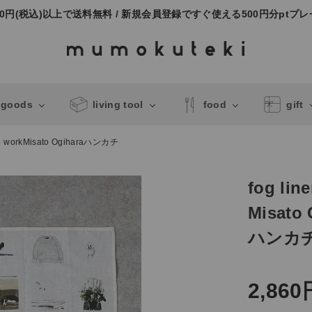
000円(税込)以上で送料無料 / 新規会員登録ですぐ使える500円分ptプ
 goods
living tool
food
gift
en workMisato Ogiharaハンカチ
fog lin
Misato 
ハンカ
2,860