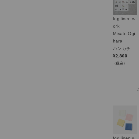
fog linen w
ork
Misato Ogi
hara
ハンカチ
¥
2,860
(税込)
fog linen w