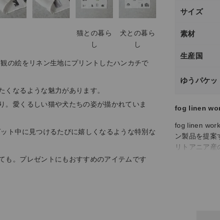
サイズ
猫との暮ら
犬との暮ら
素材
し
し
生産国
界観の絵をリネン生地にプリントしたハンカチで
ゆうパケッ
たくなるような魅力があります。
り。愛くるしい猫や犬たちの姿が描かれていま
fog linen wo
fog lin
ゼット中に見つけるたびに嬉しくなるような特別な
ン製品を提案
リトアニア産
ンのウェアや
ても。プレゼントにもおすすめのアイテムです
合いが増し、
した製品作り
ど、さまざま
fog lin
な素材感と使