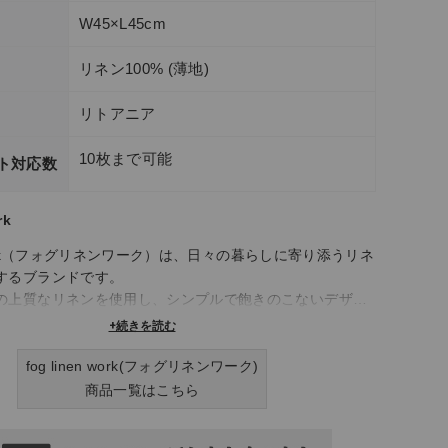
W45×L45cm
リネン100% (薄地)
リトアニア
10枚まで可能
ト対応数
rk
en work（フォグリネンワーク）は、日々の暮らしに寄り添うリネ
するブランドです。
の上質なリネンを使用し、シンプルで飽きのこないデザイ
生活雑貨を展開しています。リネン素材は、洗うたびに風
+続きを読む
長く愛用できるのが魅力です。また、普段使いをテーマに
を行っており、キッチンリネンやベッドリネン、バッグな
fog linen work(フォグリネンワーク)
なアイテムを取り揃えています。
商品一覧はこちら
en work（フォグリネンワーク）の製品は、シンプルながらも上質
い勝手の良さが特徴で、日常の中で自然体でいられる心地