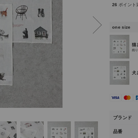
26
ポイント
one size
猫
残
犬
ブランド
品番