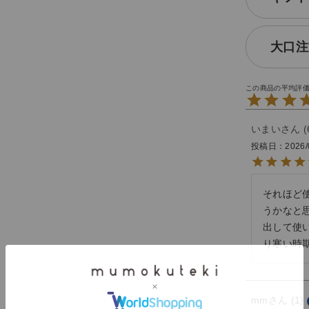
大口注
いまい
投稿日
2026/
それほど
うかなと
出して使
り寒い時
mm
1