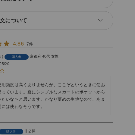
文について
4.86
7
6
京都府
40代
女性
購入者
05/20
使用頻度は高くありませんが、ここぞというときに使お
思っています。夏にシンプルなスカートのポケットから
いたいな〜と思います。かなり薄めの生地なので、あま
期には使わなそうです。
非公開
購入者