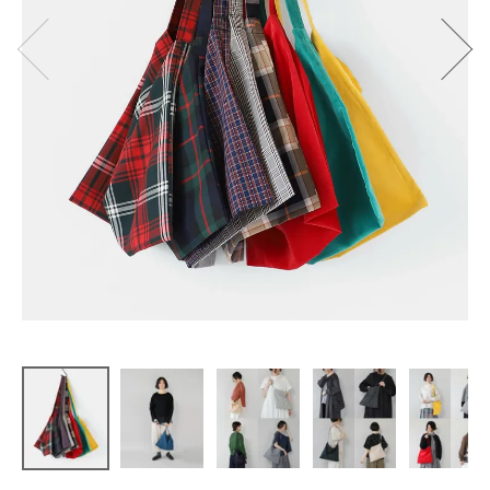
mumokuteki
ひとつじゃ
足りない
色と柄であ
つめたいバ
ッグ
¥
3,960
(税込)
CATEGORY
ナチュラル服