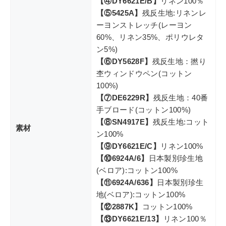
【④DY6621E/B】
リネン100％
【⑤5425A】
残反生地:リネンレ
ーヨンストレッチ(レーヨン
60%、リネン35%、ポリウレタ
ン5%)
【⑥DY5628F】
残反生地：撚り
杢ウィンドウペン(コットン
100%)
【⑦DE6229R】
残反生地：40番
手ブロード(コットン100%)
【⑧SN4917E】
残反生地:コット
素材
ン100%
【⑨DY6621E/C】
リネン100%
【⑩6924A/6】
日本製別珍生地
(ベロア):コットン100%
【⑪6924A/636】
日本製別珍生
地(ベロア):コットン100%
【⑫2887K】
コットン100%
【⑬DY6621E/13】
リネン100％