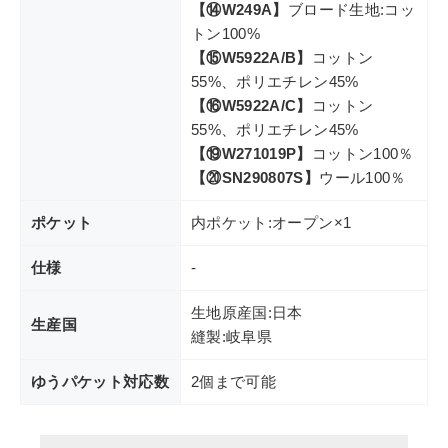
【⑭W249A】
ブロード生地:コッ
トン100%
【⑮W5922A/B】
コットン
55%、ポリエチレン45%
【⑯W5922A/C】
コットン
55%、ポリエチレン45%
【⑲W271019P】
コットン100％
【⑳SN290807S】
ウール100％
ポケット
内ポケット:オープン×1
仕様
-
生地原産国:日本
生産国
縫製:岐阜県
ゆうパケット対応数
2個まで可能