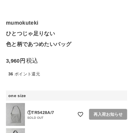
ファッション雑貨
mumokuteki
生活雑貨
ひとつじゃ足りない
食品
色と柄であつめたいバッグ
ギフト
税込
3,960
36
ポイント還元
ブランド
全ての商品
one size
CONTENTS
①TR5428A/7
再入荷お知らせ
特集
SOLD OUT
ご利用ガイド