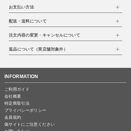
お支払い方法
配送・送料について
下記お支払い方法よりお選びいただけます。
・クレジットカード（VISA,mastercard,JCB,AMERICAN
EXPRESS,Diners Club）
注文内容の変更・キャンセルについて
配達業者：日本郵便
・amazonペイメント
・楽天ペイ
ゆうパック：800円
返品について（実店舗対象外）
・PayPay
北海道：1,400円
ご注文日当日から翌日のAM9:00までにご連絡頂いた場合はキャン
・NP後払い
沖縄：1,400円
セルは可能です。
ゆうパケット全国一律：360円
ご注文商品の一部キャンセルは出来ませんので、ご注文を全てキャ
返品期限：商品到着後7営業日以内（土日祝を除く）に連絡・ご返
ンセルしていただいた後、ご希望の商品のみ再度ご注文お願いしま
送いただいた場合のみ対応させていただきます。
す。
こちら
よりご依頼ください。
INFORMATION
予約商品など一部キャンセルが出来ない場合がございます。あらか
じめご了承ください。
ご利用ガイド
会社概要
特定商取引法
プライバシーポリシー
会員規約
偽サイトにご注意ください