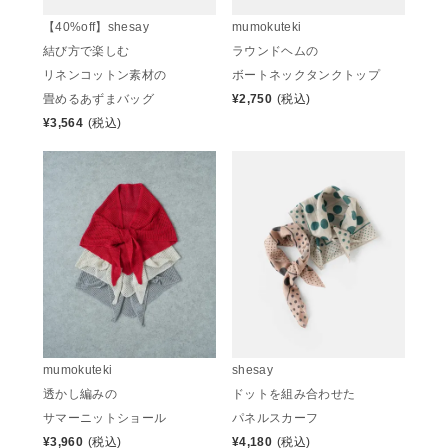
【40%off】shesay
mumokuteki
結び方で楽しむ
ラウンドヘムの
リネンコットン素材の
ボートネックタンクトップ
畳めるあずまバッグ
¥
2,750
(税込)
¥
3,564
(税込)
mumokuteki
shesay
透かし編みの
ドットを組み合わせた
サマーニットショール
パネルスカーフ
¥
3,960
(税込)
¥
4,180
(税込)