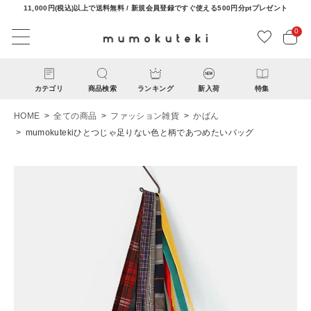
11,000円(税込)以上で送料無料 / 新規会員登録ですぐ使える500円分ptプレゼント
0
カテゴリ
商品検索
ランキング
新入荷
特集
HOME
全ての商品
ファッション雑貨
かばん
mumokutekiひとつじゃ足りない色と柄であつめたいバッグ
ACCOUNT MENU
ようこそ ゲスト 様
ログイン
新規会員登録