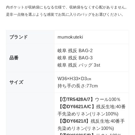
内ポケットが収納袋にもなる仕様で、収納袋をなくす心配がありません。
是非一点物を選ぶような感覚でお気に入りのバッグをお選びください。
ブランド
mumokuteki
岐阜 残反 BAG-2
品番
岐阜 残反 BAG-3
岐阜 残反 バッグ 3st
W36×H33×D3㎝
サイズ
持ち手の長さ:77cm
【①TR5428A/7】
ウール100％
【②DY6621A/C】
残反生地:40番
手先染めリネン(リネン100%)
【③DY6621/I】
残反生地:40番手
先染めリネン(リネン100%)