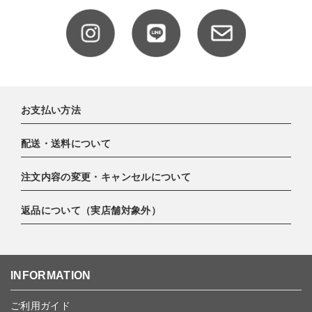
お支払い方法
配送・送料について
下記お支払い方法よりお選びいただけます。
・クレジットカード（VISA,mastercard,JCB,AMERICAN
注文内容の変更・キャンセルについて
EXPRESS,Diners Club）
配達業者：日本郵便
・amazonペイメント
ゆうパック 800円
返品について（実店舗対象外）
・PayPay
ご注文日当日から翌日のAM9:00までにご連絡頂いた場合はキャン
北海道：1,400円
・楽天ペイ
セルは可能です。
沖縄：1,400円
・NP後払い
ご注文商品の一部キャンセルは出来ませんので、ご注文を全てキャ
返品期限：商品到着後7営業日以内（土日祝を除く）に連絡・ご返
ゆうパケット全国一律：360円
ンセルしていただいた後、ご希望の商品のみ再度ご注文お願いしま
送いただいた場合のみ対応させていただきます。
INFORMATION
す。
こちら
よりご依頼ください。
予約商品など一部キャンセルが出来ない場合がございます。あらか
ご利用ガイド