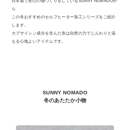
日本製で安心の物づくりをしているSUNNY NOMADOか
リビング雑貨
ら
この冬おすすめのセルフヒーター加工シリーズをご紹介
食品
します。
カプサイシン成分を含んだ糸は自然の力でじんわりと温
ギフト
もる心地よいアイテムです。
ブランド
全ての商品
CONTENTS
SUNNY NOMADO
特集
冬のあたたか小物
ご利用ガイド
お問い合わせ