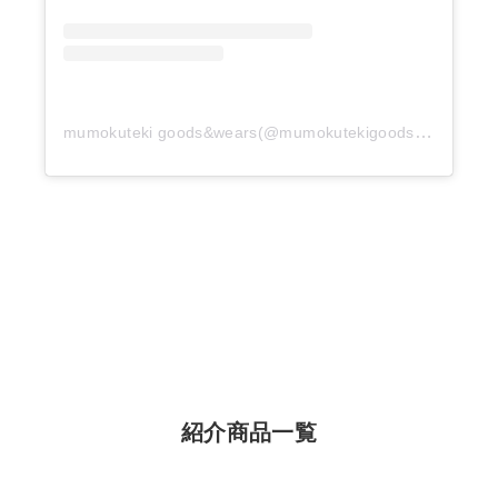
mumokuteki goods&wears(@mumokutekigoods)がシェアした投稿
紹介商品一覧