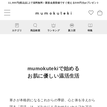
11,000円(税込)以上で送料無料 / 新規会員登録ですぐ使える500円分ptプレゼント
カテゴリ
商品検索
ランキング
新入荷
特集
mumokutekiで始める
お肌に優しい温活生活
CATEGORY
ナチュラル服
寒さが本格的になるこれからの季節、心と体を冷えから
ファッション雑貨
守る「温活」は、どなたにも欠かせないセルフケアで