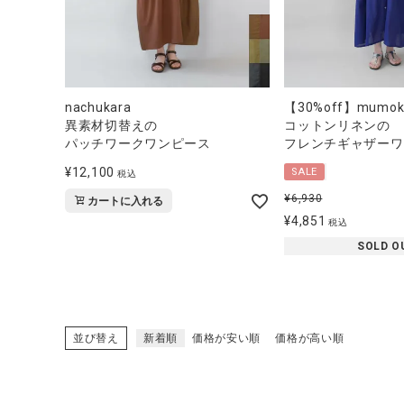
【30%off】mumoku
nachukara
コットンリネンの
異素材切替えの
フレンチギャザーワ
パッチワークワンピース
¥
12,100
SALE
税込
¥
6,930
カートに入れる
¥
4,851
税込
SOLD O
並び替え
新着順
価格が安い順
価格が高い順