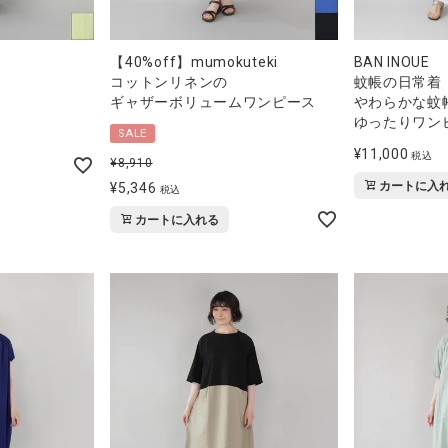
【40%off】mumokuteki
BAN INOUE
コットンリネンの
蚊帳の日常着
ギャザーボリュームワンピース
やわらかな蚊
ゆったりワン
SALE
¥
11,000
税込
¥
8,910
カートに入
¥
5,346
税込
カートに入れる