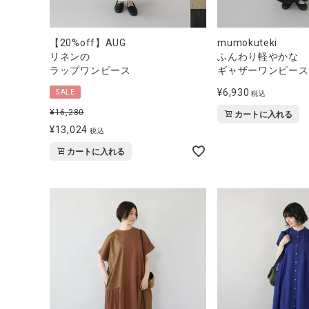
【20%off】AUG
mumokuteki
リネンの
ふんわり軽やかな
ラップワンピース
ギャザーワンピース
¥
6,930
SALE
税込
¥
16,280
カートに入れる
¥
13,024
税込
カートに入れる