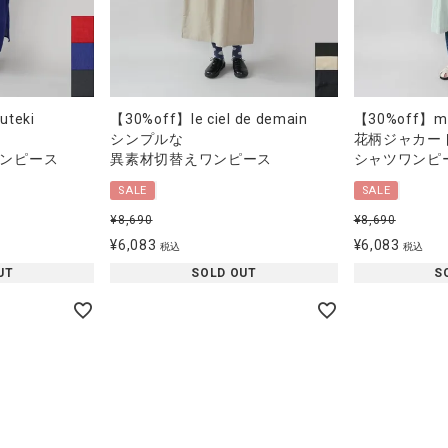
teki
【30%off】le ciel de demain
【30%off】mu
シンプルな
花柄ジャカー
ンピース
異素材切替えワンピース
シャツワンピ
SALE
SALE
¥
8,690
¥
8,690
¥
6,083
¥
6,083
税込
税込
UT
SOLD OUT
S