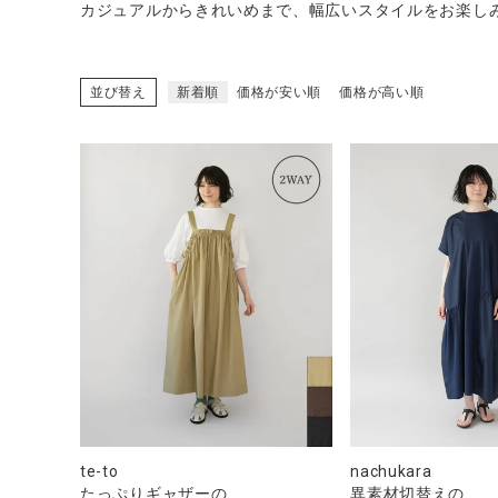
カジュアルからきれいめまで、幅広いスタイルをお楽し
並び替え
新着順
価格が安い順
価格が高い順
CATEGORY
ナチュラル服
ファッション雑貨
生活雑貨
食品
ギフト
te-to
nachukara
たっぷりギャザーの
異素材切替えの