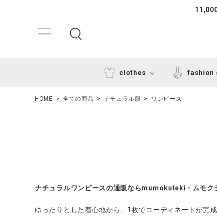
11,
clothes
fashion
HOME
全ての商品
ナチュラル服
ワンピース
ACCOUNT MENU
ナチュラルワンピースの通販ならmumokuteki - ムモク
ようこそ ゲスト 様
ゆったりとした着心地から、1枚でコーディネートが完
ログイン
新規会員登録