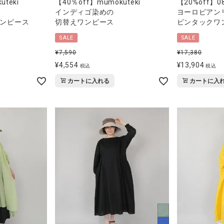
teki
【40％off】mumokuteki
【20%off】0
インディゴ染めの
ヨーロピアン
ンピース
切替えワンピース
ピンタックワ
SALE
SALE
¥
7,590
¥
17,380
¥
4,554
¥
13,904
税込
税込
カートに入れる
カートに入