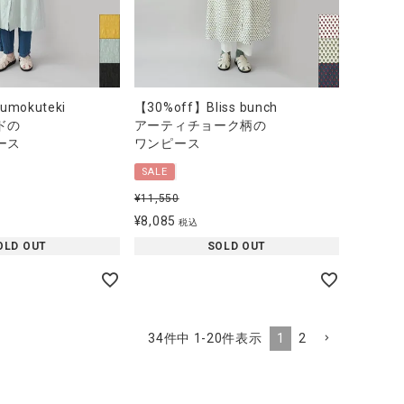
mokuteki
【30%off】Bliss bunch
ドの
アーティチョーク柄の
ース
ワンピース
SALE
¥
11,550
¥
8,085
税込
OLD OUT
SOLD OUT
1
2
34
件中
1
-
20
件表示