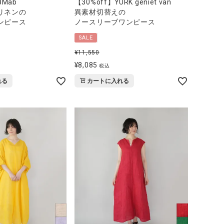
8Mab
【30%off】YURK geniet van
リネンの
異素材切替えの
ンピース
ノースリーブワンピース
SALE
¥
11,550
¥
8,085
税込
れる
カートに入れる