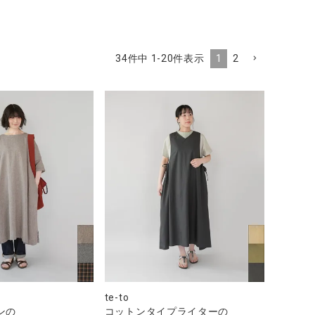
1
2
34
件中
1
-
20
件表示
te-to
ンの
コットンタイプライターの