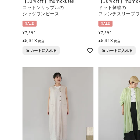
【30％off】mumokuteki
【30％off】mumoku
コットンリップルの
ドット刺繍の
シャツワンピース
フレンチスリーブワ
SALE
SALE
¥
7,590
¥
7,590
¥
5,313
¥
5,313
税込
税込
カートに入れる
カートに入れる