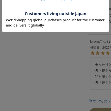
再入荷待ち
軽くなって
シンプル
kyom
2
投稿日
2025/
ゆったり
切り替え
どを履く
切り替え
すべてのレ