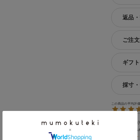
返品・
ご注文
ギフト
採寸・
ととと
投稿日
2025/