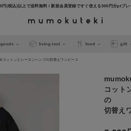
000円(税込)以上で送料無料 / 新規会員登録ですぐ使える500円分ptプ
 goods
living tool
food
gift
utekiコットンとレーヨンヘンプの切替えワンピース
mumoku
コット
の
切替え