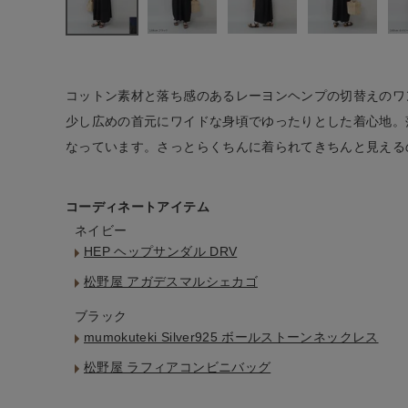
ナチュラル服
ファッション雑貨
コットン素材と落ち感のあるレーヨンヘンプの切替えのワ
少し広めの首元にワイドな身頃でゆったりとした着心地。
生活雑貨
なっています。さっとらくちんに着られてきちんと見える
食品
コーディネートアイテム
ネイビー
ギフト
HEP ヘップサンダル DRV
松野屋 アガデスマルシェカゴ
ブランド
ブラック
全ての商品
mumokuteki Silver925 ボールストーンネックレス
松野屋 ラフィアコンビニバッグ
CONTENTS