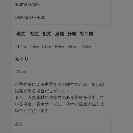
mumokuteki
DW252D-HF05
ネイビー
ブラック
着丈
袖丈
裄丈
肩幅
身幅
袖口幅
117㎝
18㎝
50㎝
59㎝
65㎝
18㎝
袖ぐり
24㎝
※手作業による平置きでの採寸のため、多少の
誤差が出る場合がございます。
また、天然素材や伸縮性のある素材を使用して
いる場合、表示サイズに1~2cmの誤差が生じる
場合がございます。
あり