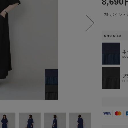
8,690
79
ポイント
one size
ネ
SO
ブ
SO