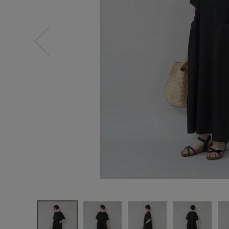
ログイン
新規会員登録
mumokute
ki
コットンと
レーヨンヘ
ンプの
切替えワン
ピース
¥
8,690
(税込)
CATEGORY