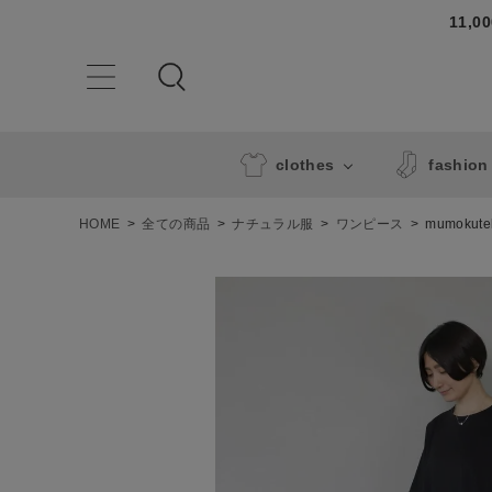
11,
clothes
fashion
HOME
全ての商品
ナチュラル服
ワンピース
mumok
ACCOUNT MENU
ようこそ ゲスト 様