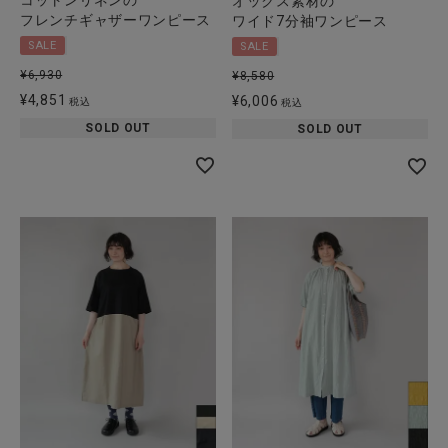
コットンリネンの
オックス素材の
フレンチギャザーワンピース
ワイド7分袖ワンピース
SALE
SALE
¥
6,930
¥
8,580
¥
4,851
¥
6,006
税込
税込
SOLD OUT
SOLD OUT