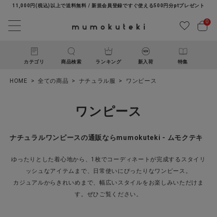
11,000円(税込)以上で送料無料 / 新規会員登録ですぐ使える500円分ptプレゼント
0
カテゴリ
商品検索
ランキング
新入荷
特集
HOME
全ての商品
ナチュラル服
ワンピース
ワンピース
ナチュラルワンピースの通販ならmumokuteki - ムモクテキ
ACCOUNT MENU
ゆったりとした着心地から、1枚でコーディネートが完成するスタイリ
ようこそ ゲスト 様
ッシュなアイテムまで、日常使いにぴったりなワンピース。
カジュアルからきれいめまで、幅広いスタイルをお楽しみいただけま
す。ぜひご覧ください。
ログイン
新規会員登録