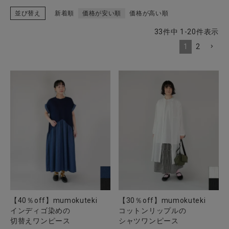
並び替え
新着順
価格が安い順
価格が高い順
33
件中
1
-
20
件表示
CATEGORY
1
2
ナチュラル服
ファッション雑貨
生活雑貨
食品
ギフト
【40％off】mumokuteki
【30％off】mumokuteki
インディゴ染めの
コットンリップルの
ブランド
切替えワンピース
シャツワンピース