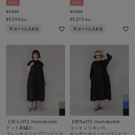
SALE
SALE
全ての商品
¥
7,590
¥
7,590
¥
4,554
¥
5,313
CONTENTS
税込
税込
カートに入れる
カートに入れる
特集
ご利用ガイド
お問い合わせ
ショップリスト
【30％off】mumokuteki
【40%off】mumokuteki
ドット刺繍の
コットンリネンの
フレンチスリーブワンピース
ギャザーボリュームワンピー