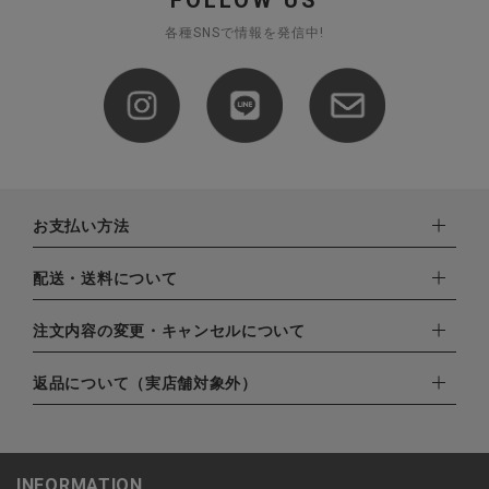
FOLLOW US
各種SNSで情報を発信中!
お支払い方法
下記お支払い方法よりお選びいただけます。
配送・送料について
・クレジットカード（VISA,mastercard,JCB,AMERICAN
EXPRESS,Diners Club）
配達業者：日本郵便
注文内容の変更・キャンセルについて
・amazonペイメント
ゆうパック：800円
・楽天ペイ
ご注文日当日から翌日のAM9:00までにご連絡頂いた場合はキャ
返品について（実店舗対象外）
北海道：1,400円
・PayPay
ンセルは可能です。
沖縄：1,400円
・NP後払い
ご注文商品の一部キャンセルは出来ませんので、ご注文を全てキ
返品期限：商品到着後7営業日以内（土日祝を除く）に連絡・ご
ゆうパケット全国一律：360円
ャンセルしていただいた後、ご希望の商品のみ再度ご注文お願い
返送いただいた場合のみ対応させていただきます。
INFORMATION
します。
こちら
よりご依頼ください。