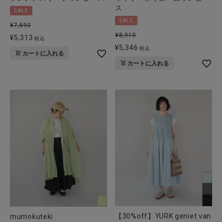
ス
SALE
SALE
¥
7,590
¥
8,910
¥
5,313
税込
¥
5,346
税込
カートに入れる
カートに入れる
【30%off】YURK geniet van
mumokuteki