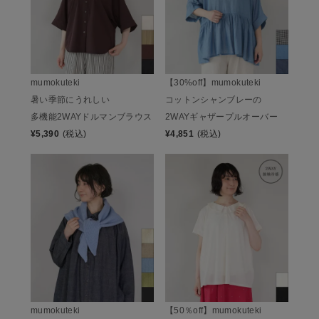
mumokuteki
【30%off】mumokuteki
暑い季節にうれしい
コットンシャンブレーの
多機能2WAYドルマンブラウス
2WAYギャザープルオーバー
¥
5,390
(税込)
¥
4,851
(税込)
mumokuteki
【50％off】mumokuteki