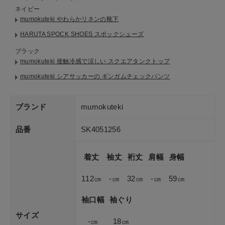
ネイビー
mumokuteki やわらかリネンの靴下
HARUTA SPOCK SHOES スポックシューズ
ブラック
mumokuteki 接触冷感で涼しい スクエアタンクトップ
mumokuteki シアサッカーの ギンガムチェックパンツ
ブランド
mumokuteki
品番
SK4051256
着丈
袖丈
裄丈
肩幅
身幅
112㎝
-㎝
32㎝
-㎝
59㎝
袖口幅
袖ぐり
サイズ
-㎝
18㎝