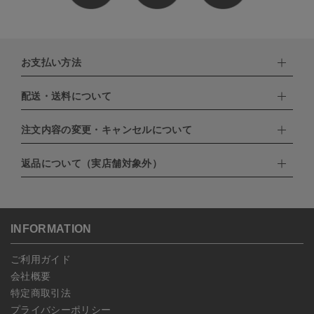
お支払い方法
配送・送料について
下記お支払い方法よりお選びいただけます。
・クレジットカード（VISA,mastercard,JCB,AMERICAN
EXPRESS,Diners Club）
注文内容の変更・キャンセルについて
配達業者：日本郵便
・amazonペイメント
・楽天ペイ
ゆうパック：800円
返品について（実店舗対象外）
・PayPay
北海道：1,400円
ご注文日当日から翌日のAM9:00までにご連絡頂いた場合はキャン
・NP後払い
沖縄：1,400円
セルは可能です。
ゆうパケット全国一律：360円
ご注文商品の一部キャンセルは出来ませんので、ご注文を全てキャ
返品期限：商品到着後7営業日以内（土日祝を除く）に連絡・ご返
ンセルしていただいた後、ご希望の商品のみ再度ご注文お願いしま
送いただいた場合のみ対応させていただきます。
す。
こちら
よりご依頼ください。
INFORMATION
予約商品など一部キャンセルが出来ない場合がございます。あらか
じめご了承ください。
ご利用ガイド
会社概要
特定商取引法
プライバシーポリシー