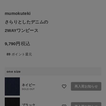
ファッション雑貨
mumokuteki
生活雑貨
さらりとしたデニムの
食品
2WAYワンピース
ギフト
税込
9,790
ブランド
89
ポイント還元
全ての商品
one size
CONTENTS
ネイビー
再入荷お知らせ
特集
SOLD OUT
ご利用ガイド
ブラック
お問い合わせ