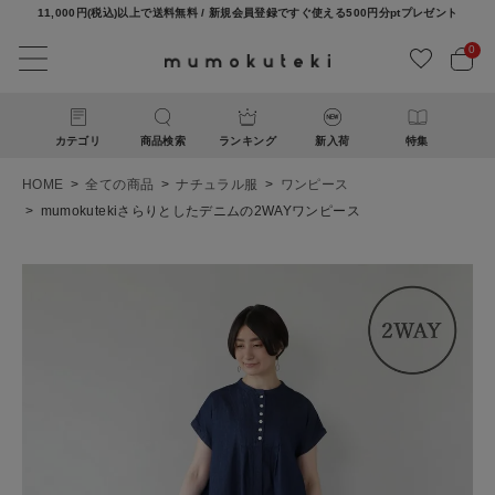
11,000円(税込)以上で送料無料 / 新規会員登録ですぐ使える500円分ptプレゼント
0
カテゴリ
商品検索
ランキング
新入荷
特集
HOME
全ての商品
ナチュラル服
ワンピース
mumokutekiさらりとしたデニムの2WAYワンピース
ACCOUNT MENU
ようこそ ゲスト 様
ログイン
新規会員登録