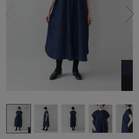
mumokuteki
さらりとし
たデニムの
2WAYワンピ
ース
¥
9,790
(税込)
CATEGORY
ナチュラル服