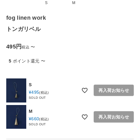
S
M
生活雑貨
fog linen work
食品
トンガリベル
ギフト
495
〜
税込
ブランド
5
ポイント還元
〜
全ての商品
S
CONTENTS
再入荷お知らせ
¥
495
税込
SOLD OUT
特集
M
ご利用ガイド
再入荷お知らせ
¥
660
税込
お問い合わせ
SOLD OUT
ショップリスト