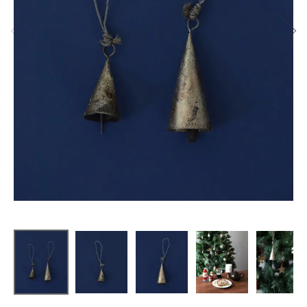
fog linen wo
rk
トンガリベ
ル
¥
660
(税込)
CATEGORY
ナチュラル服
ファッション雑貨