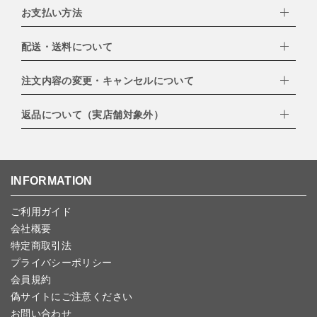
お支払い方法
配送・送料について
下記お支払い方法よりお選びいただけます。
・クレジットカード（VISA,mastercard,JCB,AMERICAN
EXPRESS,Diners Club）
注文内容の変更・キャンセルについて
配達業者：日本郵便
・amazonペイメント
・楽天ペイ
ゆうパック：800円
返品について（実店舗対象外）
・PayPay
北海道：1,400円
ご注文日当日から翌日のAM9:00までにご連絡頂いた場合はキャン
・NP後払い
沖縄：1,400円
セルは可能です。
ゆうパケット全国一律：360円
ご注文商品の一部キャンセルは出来ませんので、ご注文を全てキャ
返品期限：商品到着後7営業日以内（土日祝を除く）に連絡・ご返
ンセルしていただいた後、ご希望の商品のみ再度ご注文お願いしま
送いただいた場合のみ対応させていただきます。
す。
こちら
よりご依頼ください。
INFORMATION
予約商品など一部キャンセルが出来ない場合がございます。あらか
じめご了承ください。
ご利用ガイド
会社概要
特定商取引法
プライバシーポリシー
会員規約
偽サイトにご注意ください
お問い合わせ