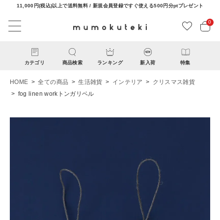
11,000円(税込)以上で送料無料 / 新規会員登録ですぐ使える500円分ptプレゼント
0
カテゴリ
商品検索
ランキング
新入荷
特集
HOME
全ての商品
生活雑貨
インテリア
クリスマス雑貨
fog linen workトンガリベル
ACCOUNT MENU
ようこそ ゲスト 様
ログイン
新規会員登録