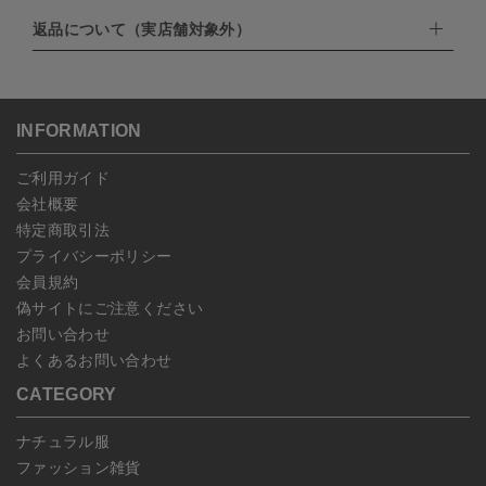
・楽天ペイ
ゆうパック：800円
返品について（実店舗対象外）
・PayPay
北海道：1,400円
ご注文日当日から翌日のAM9:00までにご連絡頂いた場合はキャン
・NP後払い
沖縄：1,400円
セルは可能です。
ゆうパケット全国一律：360円
ご注文商品の一部キャンセルは出来ませんので、ご注文を全てキャ
返品期限：商品到着後7営業日以内（土日祝を除く）に連絡・ご返
ンセルしていただいた後、ご希望の商品のみ再度ご注文お願いしま
送いただいた場合のみ対応させていただきます。
す。
こちら
よりご依頼ください。
INFORMATION
予約商品など一部キャンセルが出来ない場合がございます。あらか
じめご了承ください。
ご利用ガイド
会社概要
特定商取引法
プライバシーポリシー
会員規約
偽サイトにご注意ください
お問い合わせ
よくあるお問い合わせ
CATEGORY
ナチュラル服
ファッション雑貨