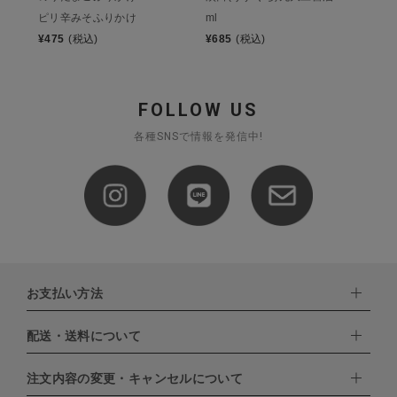
ピリ辛みそふりかけ
ml
¥
475
(税込)
¥
685
(税込)
FOLLOW US
各種SNSで情報を発信中!
お支払い方法
配送・送料について
下記お支払い方法よりお選びいただけます。
・クレジットカード（VISA,mastercard,JCB,AMERICAN
EXPRESS,Diners Club）
注文内容の変更・キャンセルについて
配達業者：日本郵便
・amazonペイメント