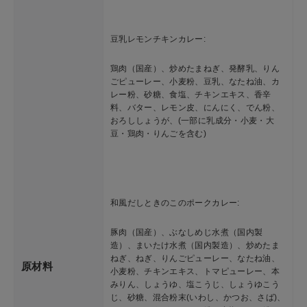
豆乳レモンチキンカレー:
鶏肉（国産）、炒めたまねぎ、発酵乳、りん
ごピューレー、小麦粉、豆乳、なたね油、カ
レー粉、砂糖、食塩、チキンエキス、香辛
料、バター、レモン皮、にんにく、でん粉、
おろししょうが、(一部に乳成分・小麦・大
豆・鶏肉・りんごを含む)
和風だしときのこのポークカレー:
豚肉（国産）、ぶなしめじ水煮（国内製
造）、まいたけ水煮（国内製造）、炒めたま
ねぎ、ねぎ、りんごピューレー、なたね油、
原材料
小麦粉、チキンエキス、トマピューレー、本
みりん、しょうゆ、塩こうじ、しょうゆこう
じ、砂糖、混合粉末(いわし、かつお、さば)、