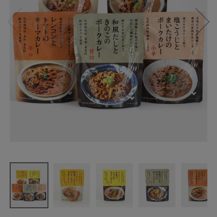
結わえる
玄米によく
合うレトル
トカレー
¥
486
(税込)
CATEGORY
ナチュラル服
ファッション雑貨