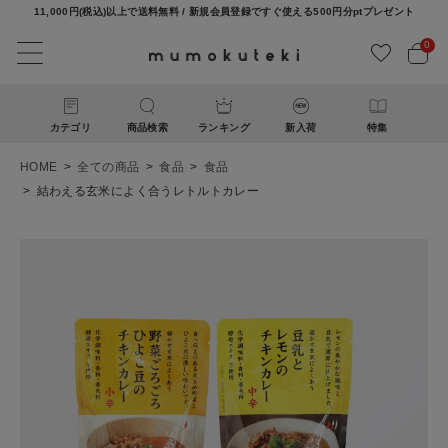
11,000円(税込)以上で送料無料 / 新規会員登録ですぐ使える500円分ptプレゼント
0
カテゴリ
商品検索
ランキング
新入荷
特集
HOME
全ての商品
食品
食品
結わえる玄米によく合うレトルトカレー
ACCOUNT MENU
ようこそ ゲスト 様
ログイン
新規会員登録