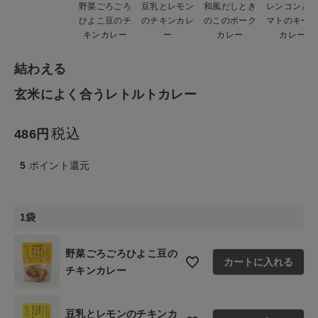
野菜ごろごろ
豆乳とレモン
和風だしとき
レンコンと
生活雑貨
ひよこ豆のチ
のチキンカレ
のこのポーク
マトのキー
キンカレー
ー
カレー
カレー
食品
結わえる
ギフト
玄米によく合うレトルトカレー
ブランド
税込
486
5
ポイント還元
全ての商品
CONTENTS
1袋
特集
野菜ごろごろひよこ豆の
ご利用ガイド
カートに入れる
チキンカレー
お問い合わせ
ショップリスト
豆乳とレモンのチキンカ