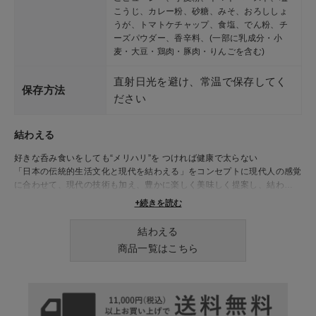
こうじ、カレー粉、砂糖、みそ、おろししょ
うが、トマトケチャップ、食塩、でん粉、チ
ーズパウダー、香辛料、(一部に乳成分・小
麦・大豆・鶏肉・豚肉・りんごを含む)
直射日光を避け、常温で保存してく
保存方法
ださい
結わえる
好きな呑み食いをしても“メリハリ”を つければ健康で太らない
「日本の伝統的生活文化と現代を結わえる」をコンセプトに現代人の感覚
に合わせて、現代の技術も加え、豊かに楽しく美味しく提案し、結わえて
いきます。
+続きを読む
結わえる
商品一覧はこちら