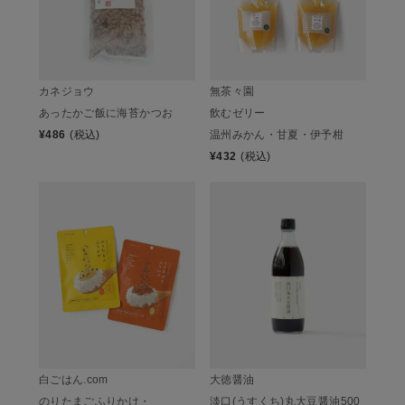
カネジョウ
無茶々園
あったかご飯に海苔かつお
飲むゼリー
¥
486
(税込)
温州みかん・甘夏・伊予柑
¥
432
(税込)
白ごはん.com
大徳醤油
のりたまごふりかけ・
淡口(うすくち)丸大豆醤油500