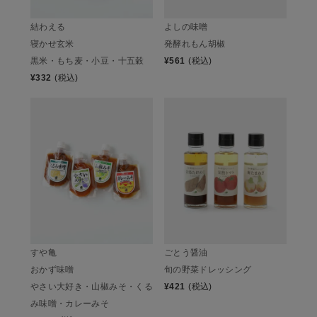
結わえる
よしの味噌
寝かせ玄米
発酵れもん胡椒
黒米・もち麦・小豆・十五穀
¥
561
(税込)
¥
332
(税込)
すや亀
ごとう醤油
おかず味噌
旬の野菜ドレッシング
やさい大好き・山椒みそ・くる
¥
421
(税込)
み味噌・カレーみそ