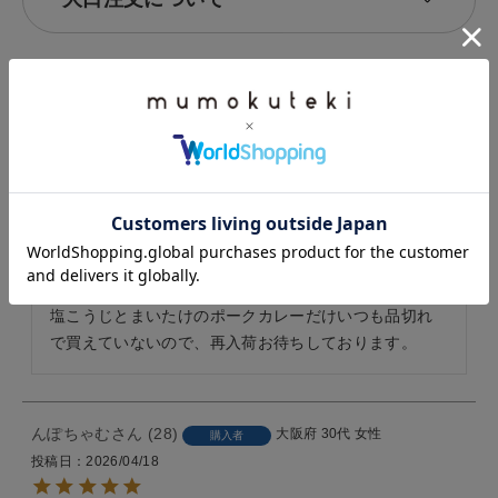
4.64
11
Olive
14
30代
女性
購入者
投稿日
2026/05/19
5種類もあって辛さも色々選べるのが嬉しいです。

つい玄米ごはんのレトルトパックと一緒に食べたくな
り合わせ買いしてしまいます。

塩こうじとまいたけのポークカレーだけいつも品切れ
で買えていないので、再入荷お待ちしております。
んぽちゃむ
28
大阪府
30代
女性
購入者
投稿日
2026/04/18