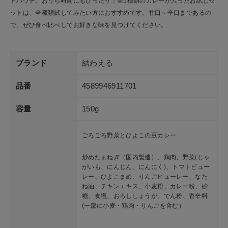
トパウチ。おうち時間にもぴったり！全5種類のカレーが入ったお試しセ
ットは、全種類試してみたい方におすすめです。甘口～辛口まであるの
で、ぜひ食べ比べしてお好きな味を見つけてください。
ブランド
結わえる
品番
4589946911701
容量
150g
ごろごろ野菜とひよこの豆カレー:
炒めたまねぎ（国内製造）、鶏肉、野菜(じゃ
がいも、にんじん、にんにく)、トマトピュー
レー、ひよこまめ、りんごピューレー、なた
ね油、チキンエキス、小麦粉、カレー粉、砂
糖、食塩、おろししょうが、でん粉、香辛料
(一部に小麦・鶏肉・りんごを含む）