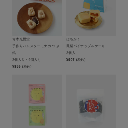
青木光悦堂
はちかく
手作りハムスターモナカ つぶ
鳳梨パイナップルケーキ
餡
3個入
2個入り・6個入り
¥
907
(税込)
¥
859
(税込)