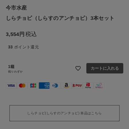
今市水産
ファッション雑貨
しらチョビ（しらすのアンチョビ）3本セット
生活雑貨
税込
3,554
食品
33
ポイント還元
ギフト
1箱
カートに入れる
ブランド
残りわずか
全ての商品
CONTENTS
特集
しらチョビ(しらすのアンチョビ) 単品はこちら
ご利用ガイド