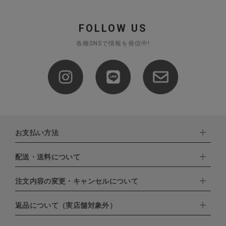
FOLLOW US
各種SNSで情報を発信中!
お支払い方法
配送・送料について
下記お支払い方法よりお選びいただけます。
・クレジットカード（VISA,mastercard,JCB,AMERICAN
EXPRESS,Diners Club）
注文内容の変更・キャンセルについて
配達業者：日本郵便
・amazonペイメント
・楽天ペイ
ゆうパック：800円
返品について（実店舗対象外）
・PayPay
北海道：1,400円
ご注文日当日から翌日のAM9:00までにご連絡頂いた場合はキャン
・NP後払い
沖縄：1,400円
セルは可能です。