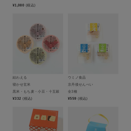
¥
1,080
(税込)
結わえる
ウミノ食品
寝かせ玄米
京丹後せんべい
黒米・もち麦・小豆・十五穀
全3種
¥
332
(税込)
¥
559
(税込)