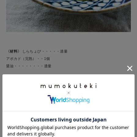
〈材料〉
しらちょび・・・・・適量
アボカド（完熟）・・1個
醤油・・・・・・・・適量
① アボカドをスライスして器に盛り、しらチョビをのせ、醤油をかけた
ら出来上がり。
超簡単スピードメニューです。
食卓の「もう1品」にどうぞ。