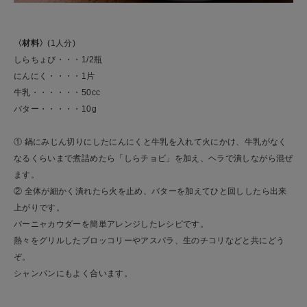
〈材料〉
(1人分)
しらちょび・・・1/2瓶
にんにく・・・・1片
牛乳・・・・・・50cc
バター・・・・・10g
① 鍋にみじん切りにしたにんにくと牛乳を入れて火にかけ、牛乳がなく
なるくらいまで煮詰めたら「しらチョビ」を加え、ヘラで潰しながら混ぜ
ます。
② 全体が細かく潰れたら火を止め、バターを加えてひと回ししたら出来
上がりです。
バーニャカウダーを簡単アレンジしたレシピです。
熱々をグリルしたブロッコリーやアスパラ、生のチコリなどと共にどう
ぞ。
シャンパンにもよく合います。