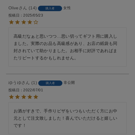
Olive
14
女性
購入者
投稿日
2025/05/23
高級だなぁと思いつつ…思い切ってギフト用に購入し
ました。実際のお品も高級感があり、お店の紙袋も同
封されていて助かりました。お相手に好評であればま
たリピートするかもしれません。
ゆうゆ
1
非公開
購入者
投稿日
2022/07/01
お酒がすきで、手作りピザをいつもいただく方にお中
元として注文致しました！喜んでいただけると嬉しい
です！