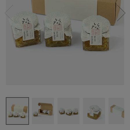
今市水産
しらチョビ
（しらすの
アンチョ
ビ）3本セッ
ト
¥
3,554
(税込)
CATEGORY
ナチュラル服