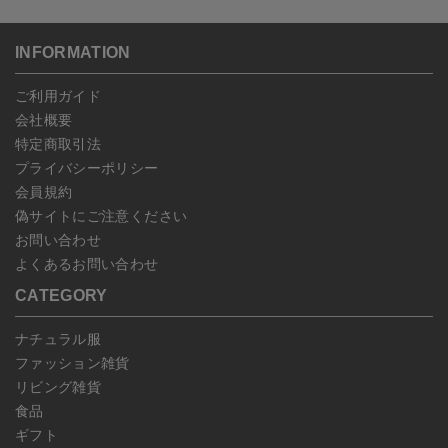
ゆうパケット全国一律：360円
ご注文商品の一部キャンセルは出来ませんので、ご注文を全てキャ
返品期限：商品到着後7営業日以内（土日祝を除く）に連絡・ご返
ンセルしていただいた後、ご希望の商品のみ再度ご注文お願いしま
送いただいた場合のみ対応させていただきます。
す。
こちら
よりご依頼ください。
INFORMATION
予約商品など一部キャンセルが出来ない場合がございます。あらか
じめご了承ください。
ご利用ガイド
会社概要
特定商取引法
プライバシーポリシー
会員規約
偽サイトにご注意ください
お問い合わせ
よくあるお問い合わせ
CATEGORY
ナチュラル服
ファッション雑貨
リビング雑貨
食品
ギフト