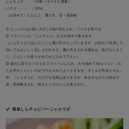
しらちょび・・・1/2瓶（オイルも適量）
パスタ・・・・・100g
〈お好みで〉にんにく、鷹の爪、塩・黒胡椒
① たっぷりのお湯に大さじ1強の塩を入れ、パスタを茹でる。
② フライパンに「しらチョビ」を入れ弱火で香を出す。
（しらチョビにはにんにくと鷹の爪が入っていますが、お好みで追加して
頂いてもおいしく召し上がれます。鷹の爪を入れる場合は、焦げないよう
に、にんにくの香りが出てから入れて下さい）
③ 固めに茹でたパスタをフライパンに入れ、火を強めて40ccくらい（お
たま半分くらい）のゆで汁を入れてよくかきまぜ、オイルを乳化させる。
④ 「しらチョビ」だけでも塩気はありますが、味をみながらお好みで
塩・黒胡椒を入れ、味をととのえたら出来上がり。
簡単しらチョビバーニャカウダ