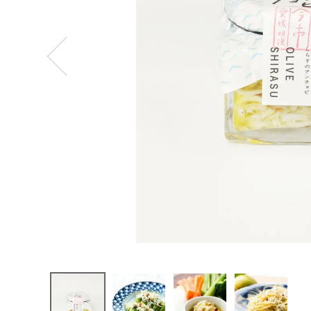
ログイン
新規会員登録
今市水産
しらチョビ
(しらすの
アンチョ
ビ)
¥
1,080
(税込)
CATEGORY
ナチュラル服