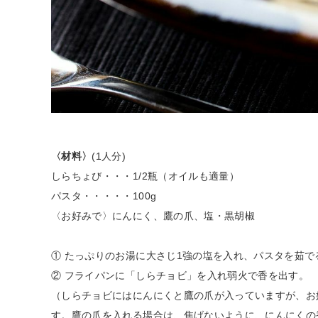
〈材料〉
(1人分)
しらちょび・・・1/2瓶（オイルも適量）
パスタ・・・・・100g
〈お好みで〉にんにく、鷹の爪、塩・黒胡椒
① たっぷりのお湯に大さじ1強の塩を入れ、パスタを茹で
② フライパンに「しらチョビ」を入れ弱火で香を出す。
（しらチョビにはにんにくと鷹の爪が入っていますが、お
す。鷹の爪を入れる場合は、焦げないように、にんにくの