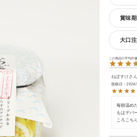
賞味期
大口注
ねぼすけ
投稿日
2024/
毎朝温め
もはデパ
ころこち