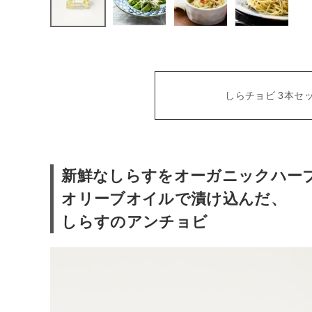
ファッション雑貨
生活雑貨
しらチョビ 3本セ
食品
ギフト
新鮮なしらすをオーガニックハー
ブランド
オリーブオイルで漬け込んだ、
しらすのアンチョビ
全ての商品
CONTENTS
特集
ご利用ガイド