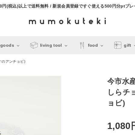
000円(税込)以上で送料無料 / 新規会員登録ですぐ使える500円分ptプ
 goods
living tool
food
gift
すのアンチョビ)
今市水
しらチ
ョビ)
1,080