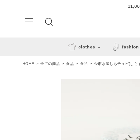
11,
clothes
fashion
HOME
全ての商品
食品
食品
今市水産しらチョビ(しら
ACCOUNT MENU
ようこそ ゲスト 様