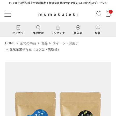
11,000円(税込)以上で送料無料 / 新規会員登録ですぐ使える500円分ptプレゼント
0
カテゴリ
商品検索
ランキング
新入荷
特集
HOME
全ての商品
食品
スイーツ・お菓子
飯尾産業そら豆（コク塩・黒胡椒）
ACCOUNT MENU
ようこそ ゲスト 様
ログイン
新規会員登録