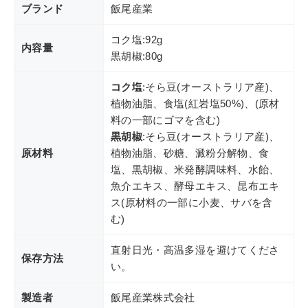
ブランド
飯尾産業
コク塩:92g
内容量
黒胡椒:80g
コク塩
:そら豆(オーストラリア産)、
植物油脂、食塩(紅岩塩50%)、(原材
料の一部にゴマを含む)
黒胡椒
:そら豆(オーストラリア産)、
原材料
植物油脂、砂糖、澱粉分解物、食
塩、黒胡椒、米発酵調味料、水飴、
魚介エキス、酵母エキス、昆布エキ
ス(原材料の一部に小麦、サバを含
む)
直射日光・高温多湿を避けてくださ
保存方法
い。
製造者
飯尾産業株式会社