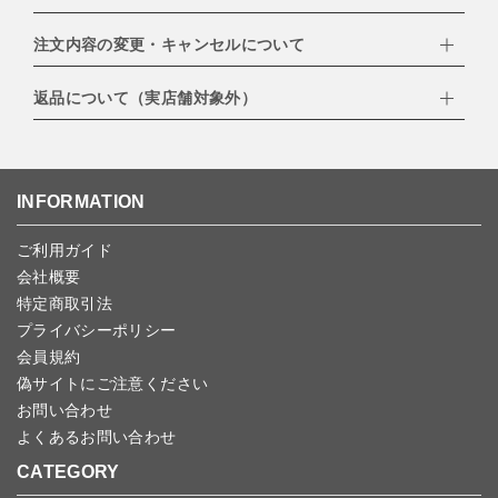
・クレジットカード（VISA,mastercard,JCB,AMERICAN
EXPRESS,Diners Club）
注文内容の変更・キャンセルについて
配達業者：日本郵便
・amazonペイメント
・楽天ペイ
ゆうパック：800円
返品について（実店舗対象外）
・PayPay
北海道：1,400円
ご注文日当日から翌日のAM9:00までにご連絡頂いた場合はキャン
・NP後払い
沖縄：1,400円
セルは可能です。
ゆうパケット全国一律：360円
ご注文商品の一部キャンセルは出来ませんので、ご注文を全てキャ
返品期限：商品到着後7営業日以内（土日祝を除く）に連絡・ご返
ンセルしていただいた後、ご希望の商品のみ再度ご注文お願いしま
送いただいた場合のみ対応させていただきます。
す。
こちら
よりご依頼ください。
INFORMATION
予約商品など一部キャンセルが出来ない場合がございます。あらか
じめご了承ください。
ご利用ガイド
会社概要
特定商取引法
プライバシーポリシー
会員規約
偽サイトにご注意ください
お問い合わせ
よくあるお問い合わせ
CATEGORY