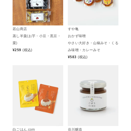
若山商店
すや亀
蒸し羊羹(お芋・小豆・黒豆・
おかず味噌
栗)
やさい大好き・山椒みそ・くる
¥
259
(税込)
み味噌・カレーみそ
¥
583
(税込)
白ごはん.com
谷川醸造