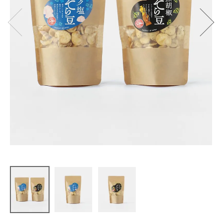
飯尾産業
そら豆（コ
ク塩・黒胡
椒）
¥
410
(税込)
CATEGORY
ナチュラル服
ファッション雑貨