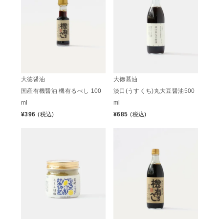
大徳醤油
大徳醤油
国産有機醤油 機有るべし 100
淡口(うすくち)丸大豆醤油500
ml
ml
¥
396
(税込)
¥
685
(税込)