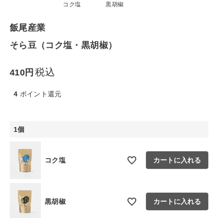
コク塩
黒胡椒
生活雑貨
飯尾産業
食品
そら豆（コク塩・黒胡椒）
ギフト
税込
410
ブランド
4
ポイント還元
全ての商品
1個
CONTENTS
特集
コク塩
カートに入れる
ご利用ガイド
お問い合わせ
黒胡椒
カートに入れる
ショップリスト