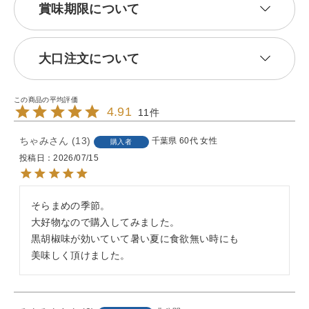
賞味期限について
大口注文について
4.91
11
ちゃみ
13
千葉県
60代
女性
購入者
投稿日
2026/07/15
そらまめの季節。

大好物なので購入してみました。

黒胡椒味が効いていて暑い夏に食欲無い時にも

美味しく頂けました。