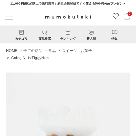
11,000円(税込)以上で送料無料 / 新規会員登録ですぐ使える500円分ptプレゼント
0
カテゴリ
商品検索
ランキング
新入荷
特集
HOME
全ての商品
食品
スイーツ・お菓子
Going Nuts!FiggyNuts!
ACCOUNT MENU
ようこそ ゲスト 様
ログイン
新規会員登録