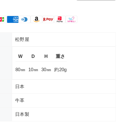
松野屋
W
D
H
重さ
80㎜
10㎜
30㎜
約20g
日本
牛革
日本製