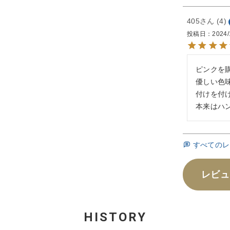
405
4
投稿日
2024/
ピンクを購
優しい色
付けを付
本来はハ
すべてのレ
レビュ
HISTORY