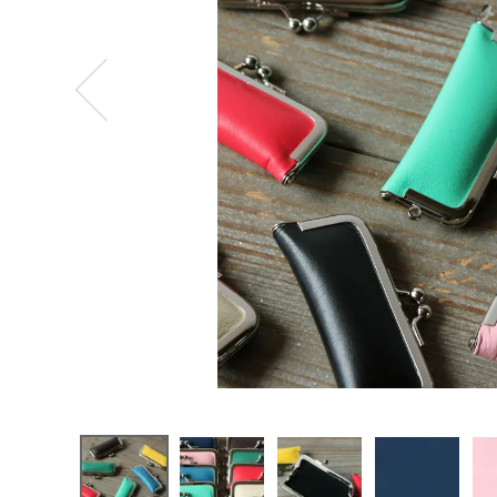
ログイン
新規会員登録
松野屋
判子入れ
牛革
¥
1,760
(税込)
CATEGORY
ナチュラル服
ファッション雑貨