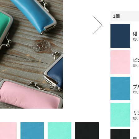
1個
紺
残
ピ
残
ブ
残
ミ
残