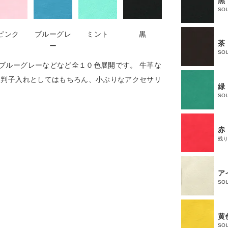
黒
SO
ピンク
ブルーグレ
ミント
黒
茶
茶
ー
SO
ブルーグレーなどなど全１０色展開です。 牛革な
 判子入れとしてはもちろん、小ぶりなアクセサリ
緑
SO
赤
残
ア
SO
黄
SO