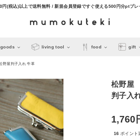
000円(税込)以上で送料無料 / 新規会員登録ですぐ使える500円分ptプ
 goods
living tool
food
gift
松野屋判子入れ 牛革
松野屋
判子入れ
1,760
16
ポイント