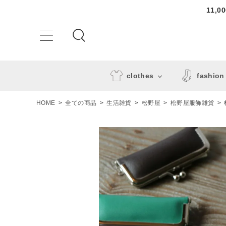
11,
clothes
fashion
HOME
全ての商品
生活雑貨
松野屋
松野屋服飾雑貨
ACCOUNT MENU
ようこそ ゲスト 様