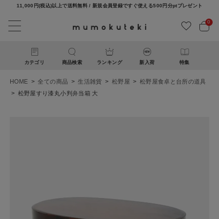
11,000円(税込)以上で送料無料 / 新規会員登録ですぐ使える500円分ptプレゼント
0
カテゴリ
商品検索
ランキング
新入荷
特集
HOME
全ての商品
生活雑貨
松野屋
松野屋食卓と台所の道具
松野屋すり漆丸小判弁当箱 大
ACCOUNT MENU
ようこそ ゲスト 様
ログイン
新規会員登録