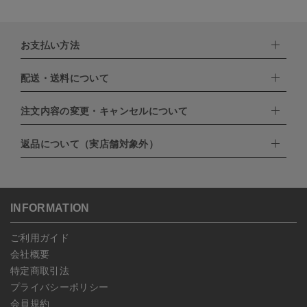
お支払い方法
配送・送料について
下記お支払い方法よりお選びいただけます。
・クレジットカード（VISA,mastercard,JCB,AMERICAN
EXPRESS,Diners Club）
注文内容の変更・キャンセルについて
配達業者：日本郵便
・amazonペイメント
・楽天ペイ
ゆうパック：800円
返品について（実店舗対象外）
・PayPay
北海道：1,400円
ご注文日当日から翌日のAM9:00までにご連絡頂いた場合はキャン
・NP後払い
沖縄：1,400円
セルは可能です。
ゆうパケット全国一律：360円
ご注文商品の一部キャンセルは出来ませんので、ご注文を全てキャ
返品期限：商品到着後7営業日以内（土日祝を除く）に連絡・ご返
ンセルしていただいた後、ご希望の商品のみ再度ご注文お願いしま
送いただいた場合のみ対応させていただきます。
す。
こちら
よりご依頼ください。
INFORMATION
予約商品など一部キャンセルが出来ない場合がございます。あらか
じめご了承ください。
ご利用ガイド
会社概要
特定商取引法
プライバシーポリシー
会員規約