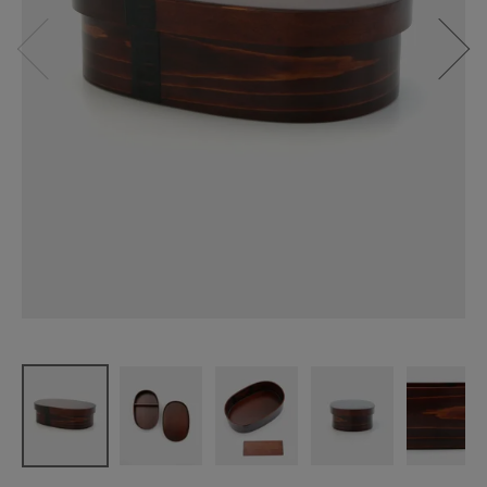
松野屋
すり漆丸小
判弁当箱 大
¥
13,200
(税込)
CATEGORY
ナチュラル服
ファッション雑貨