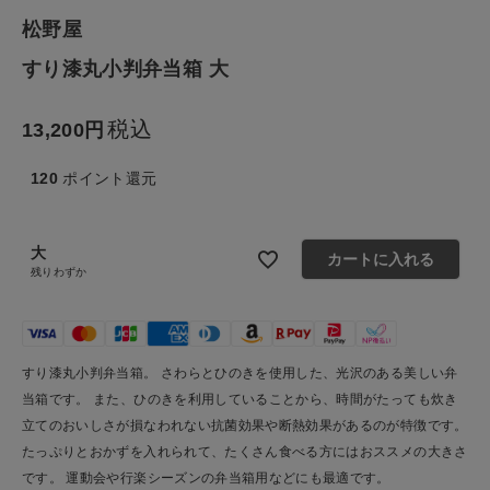
生活雑貨
松野屋
すり漆丸小判弁当箱 大
食品
税込
13,200
ギフト
120
ポイント還元
ブランド
大
全ての商品
カートに入れる
残りわずか
CONTENTS
特集
すり漆丸小判弁当箱。 さわらとひのきを使用した、光沢のある美しい弁
ご利用ガイド
当箱です。 また、ひのきを利用していることから、時間がたっても炊き
立てのおいしさが損なわれない抗菌効果や断熱効果があるのが特徴です。
お問い合わせ
たっぷりとおかずを入れられて、たくさん食べる方にはおススメの大きさ
ショップリスト
です。 運動会や行楽シーズンの弁当箱用などにも最適です。