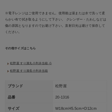
※電子レンジはご使用できません。使用後は湯または水で洗って柔
らかい布で拭き取るようにして下さい。 クレンザー・たわしなどは
傷の原因となりますのでお避け下さい。直射日光は避けて保存して
ください。
その他サイズはこちら
松野屋 すり漆丸小判弁当箱 小
松野屋 すり漆長小判弁当箱
ブランド
松野屋
品番
20-1316
サイズ
W18cmH5.5cm×D12cm