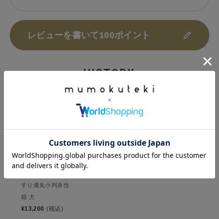
レビューを書いて100ポイント
HISTORY
最近チェックした商品
松野屋
すり漆丸小判弁当
箱 大
¥
13,200
(税込)