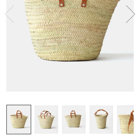
松野屋
マルシェカ
ゴ平革2ハン
ドル M
¥
8,580
(税込)
CATEGORY
ナチュラル服
ファッション雑貨