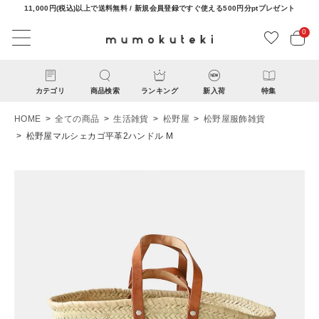
11,000円(税込)以上で送料無料 / 新規会員登録ですぐ使える500円分ptプレゼント
0
カテゴリ
商品検索
ランキング
新入荷
特集
HOME
全ての商品
生活雑貨
松野屋
松野屋服飾雑貨
松野屋マルシェカゴ平革2ハンドル M
ACCOUNT MENU
ようこそ ゲスト 様
ログイン
新規会員登録