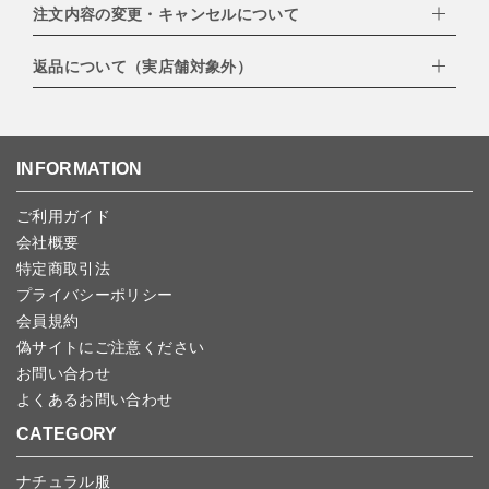
EXPRESS,Diners Club）
注文内容の変更・キャンセルについて
配達業者：日本郵便
・amazonペイメント
・楽天ペイ
ゆうパック：800円
返品について（実店舗対象外）
・PayPay
北海道：1,400円
ご注文日当日から翌日のAM9:00までにご連絡頂いた場合はキャン
・NP後払い
沖縄：1,400円
セルは可能です。
ゆうパケット全国一律：360円
ご注文商品の一部キャンセルは出来ませんので、ご注文を全てキャ
返品期限：商品到着後7営業日以内（土日祝を除く）に連絡・ご返
ンセルしていただいた後、ご希望の商品のみ再度ご注文お願いしま
送いただいた場合のみ対応させていただきます。
す。
こちら
よりご依頼ください。
INFORMATION
予約商品など一部キャンセルが出来ない場合がございます。あらか
じめご了承ください。
ご利用ガイド
会社概要
特定商取引法
プライバシーポリシー
会員規約
偽サイトにご注意ください
お問い合わせ
よくあるお問い合わせ
CATEGORY
ナチュラル服