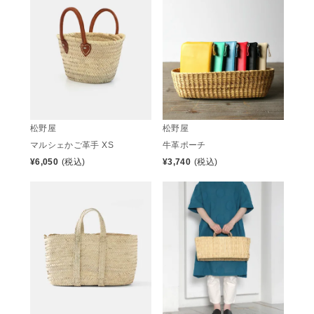
松野屋
松野屋
マルシェかご革手 XS
牛革ポーチ
¥
6,050
(税込)
¥
3,740
(税込)