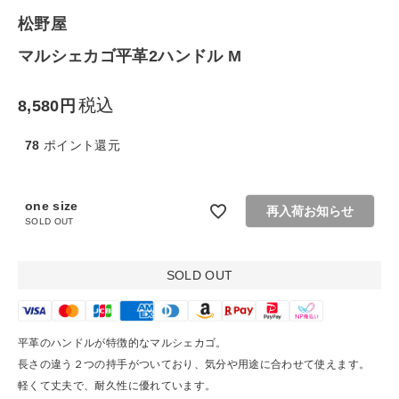
松野屋
生活雑貨
マルシェカゴ平革2ハンドル M
食品
税込
8,580
ギフト
78
ポイント還元
ブランド
one size
再入荷お知らせ
SOLD OUT
全ての商品
CONTENTS
SOLD OUT
特集
ご利用ガイド
平革のハンドルが特徴的なマルシェカゴ。
長さの違う２つの持手がついており、気分や用途に合わせて使えます。
お問い合わせ
軽くて丈夫で、耐久性に優れています。