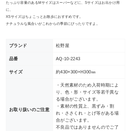
たっぷり容量のあるMサイズはスーパーなどに、Sサイズはお出かけ用
ショップリスト
に、
XSサイズはちょこっとお散歩におすすめです。
ナチュラルな風合いがこれからの季節にぴったりですよ。
ブランド
松野屋
品番
AQ-10-2243
サイズ
約430×300×H300㎜
・天然素材のため入荷時期によ
り、色・形・サイズ等若干異な
る場合がございます。
・素材の性質上、黒ずみ・割
お取り扱いのご注意
れ・ささくれ・とげ等がある場
合がございます。
不良品ではありませんのでご了